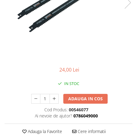
Foarfeci de mana
Galeti de lucru si accesorii
Imbusi si seturi de imbusi
Patenti, clesti si sfici
Pile de mana
Pistoale de spuma si silicon
Rangi
24,00 Lei
Razuri si razuitoare de mana
Surubelnite si seturi de
IN STOC
surubelnite
Trafaleti speciali
ADAUGA IN COS
Truse de tubulare si chei
Cod Produs:
00546077
Tubulare 1/2 si accesorii
Ai nevoie de ajutor?
0786049000
Adauga la Favorite
Cere informatii