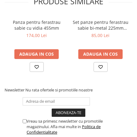
PRODUSE SIMILARE
Panza pentru ferastrau
Set panze pentru ferastrau
sabie cu vidia 455mm
sabie bi-metal 225mm
5buc/set Faster Tools
174,00 Lei
85,00 Lei
ADAUGA IN COS
ADAUGA IN COS
Newsletter
Nu rata ofertele si promotiile noastre
Vreau sa primesc newsletter cu promotiile
magazinului. Afla mai multe in
Politica de
Confidentialitate