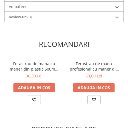
Ambalare:
Review-uri
(0)
RECOMANDARI
Ferastrau de mana cu
Ferastrau de mana
maner din plastic 500mm
profesional cu maner din
Faster Tools
plastic 450mm Faster Tools
36,00 Lei
50,00 Lei
ADAUGA IN COS
ADAUGA IN COS