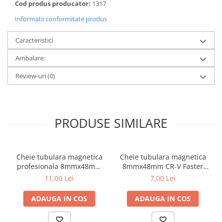
Cod produs producator:
1317
metal
Informatii conformitate produs
Discuri smirghel cu velcro
Caracteristici
Taiere umeda si uscata
Distantieri nivelare si fixare
Ambalare:
Distantieri cruce, tip T si penite
Review-uri
(0)
Distantieri pentru nivelare
Echipamente pentru protectie
Alte echipamente de protectie
PRODUSE SIMILARE
Articole curatenie
Centuri scule si hamuri
Cheie tubulara magnetica
Cheie tubulara magnetica
Folie pentru protectie mobila
profesionala 8mmx48mm
8mmx48mm CR-V Faster
Manusi pentru protectie
CR-V Draumet
Tools
11,00 Lei
7,00 Lei
Saci pentru menaj
ADAUGA IN COS
ADAUGA IN COS
Elemente pentru prindere si fixare
Chingi si cordeline