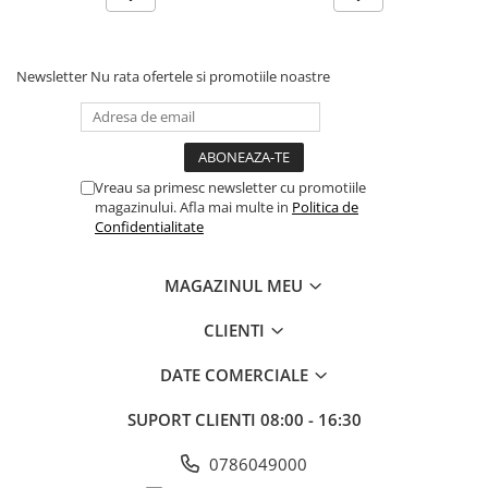
Coliere din plastic
Lampi pe gaz, fludor
Newsletter
Nu rata ofertele si promotiile noastre
Magneti pentru sudura in unghi
Ventuze
Gletiere, spacluri si mistrii
Alte gletiere
Vreau sa primesc newsletter cu promotiile
magazinului. Afla mai multe in
Politica de
Gletiere din inox
Confidentialitate
Gletiere profesionale
MAGAZINUL MEU
Mistrii drepte si pentru colturi
Spacluri
CLIENTI
Instrumente pentru scris si trasat
DATE COMERCIALE
Creioane si creta
Markere cu vopsea
SUPORT CLIENTI
08:00 - 16:30
Markere permanente
0786049000
Sfoara de trasat, oxizi