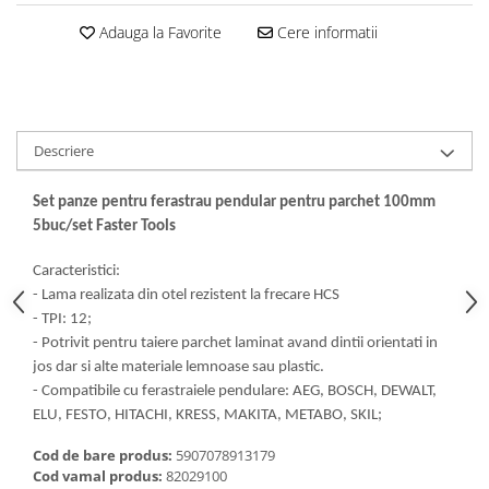
Dalti, spit-uri SDS+ si SDS MAX
Adauga la Favorite
Cere informatii
Carote, freze si accesorii pentru
slefuire
Accesorii pentru prelucrare
ceramica
Accesorii pentru frezare
Descriere
Carote pentru ceramica
Set panze pentru ferastrau pendular pentru parchet 100mm
Dischete pentru slefuire ceramica
5buc/set Faster Tools
Carote HSS
Carote si accesorii pentru zidarie
Caracteristici:
- Lama realizata din otel rezistent la frecare HCS
Freze pentru gaurire lemn si gips
- TPI: 12;
carton
- Potrivit pentru taiere parchet laminat avand dintii orientati in
Discuri pentru taiere si slefuire
jos dar si alte materiale lemnoase sau plastic.
Discuri lamelare cu smirghel
- Compatibile cu ferastraiele pendulare: AEG, BOSCH, DEWALT,
ELU, FESTO, HITACHI, KRESS, MAKITA, METABO, SKIL;
Discuri pentru ferastrau circular
Discuri pentru slefuire gleturi
Cod de bare produs:
5907078913179
Cod vamal produs:
82029100
Discuri pentru taiere si polizare