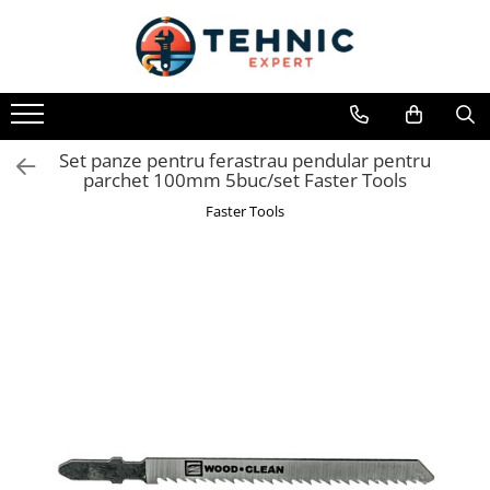
Toate Produsele
Accesorii pentru scule electrice
Accesorii pentru sculele pe aer
Set panze pentru ferastrau pendular pentru
parchet 100mm 5buc/set Faster Tools
Alte accesorii pentru scule
electrice
Faster Tools
Biti, prelungitoare si accesorii
Mixere pentru material
Panze pentru pendular si ferastrau
sabie
Perii sarma
Benzi adezive, avertizare si
reparatii
Alte benzi
Benzi anti-alunecare