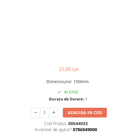
Benzi din aluminiu
Benzi dublu-adezive
Benzi duct tape
Benzi pentru avertizare
Benzi pentru zidarie
Burghie, dalti, spituri
Burghie pentru beton cu prindere
cilindirica
21,00 Lei
Burghie pentru beton SDS+
Dimensiune
:
100mm
Burghie pentru lemn
IN STOC
Burghie pentru metal cu cobalt
Durata de livrare:
1
Burghie pentru metal in trepte -
conice
ADAUGA IN COS
Burghie pentru metal lungi
Cod Produs:
00544033
Ai nevoie de ajutor?
0786049000
Burghie pentru sticla si ceramica