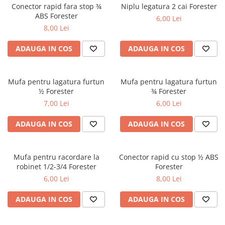
Foarfeci de mana
Conector rapid fara stop ¾
Niplu legatura 2 cai Forester
ABS Forester
6,00 Lei
Galeti de lucru si accesorii
8,00 Lei
Imbusi si seturi de imbusi
ADAUGA IN COS
ADAUGA IN COS
Patenti, clesti si sfici
Pile de mana
Mufa pentru lagatura furtun
Mufa pentru lagatura furtun
Pistoale de spuma si silicon
½ Forester
¾ Forester
Rangi
7,00 Lei
6,00 Lei
Razuri si razuitoare de mana
ADAUGA IN COS
ADAUGA IN COS
Surubelnite si seturi de
surubelnite
Trafaleti speciali
Mufa pentru racordare la
Conector rapid cu stop ½ ABS
robinet 1/2-3/4 Forester
Forester
Truse de tubulare si chei
6,00 Lei
8,00 Lei
Tubulare 1/2 si accesorii
ADAUGA IN COS
ADAUGA IN COS