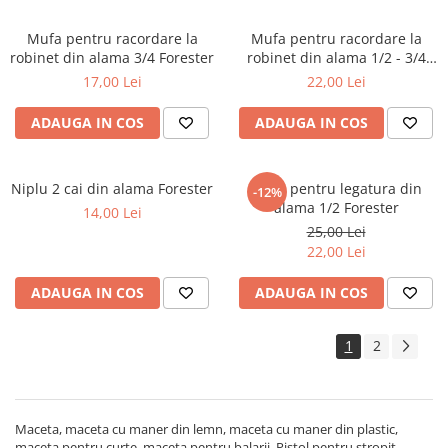
Mufa pentru racordare la
Mufa pentru racordare la
robinet din alama 3/4 Forester
robinet din alama 1/2 - 3/4
Forester
17,00 Lei
22,00 Lei
ADAUGA IN COS
ADAUGA IN COS
Niplu 2 cai din alama Forester
Mufa pentru legatura din
-12%
alama 1/2 Forester
14,00 Lei
25,00 Lei
22,00 Lei
ADAUGA IN COS
ADAUGA IN COS
1
2
Maceta, maceta cu maner din lemn, maceta cu maner din plastic,
maceta pentru curte, maceta pentru balarii, Pistol pentru stropit,