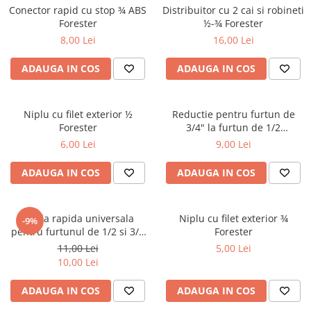
Conector rapid cu stop ¾ ABS
Distribuitor cu 2 cai si robineti
Forester
½-¾ Forester
8,00 Lei
16,00 Lei
ADAUGA IN COS
ADAUGA IN COS
Niplu cu filet exterior ½
Reductie pentru furtun de
Forester
3/4" la furtun de 1/2
cauciucata Forester
6,00 Lei
9,00 Lei
ADAUGA IN COS
ADAUGA IN COS
Cupla rapida universala
Niplu cu filet exterior ¾
-9%
pentru furtunul de 1/2 si 3/4
Forester
Faster Tools
11,00 Lei
5,00 Lei
10,00 Lei
ADAUGA IN COS
ADAUGA IN COS