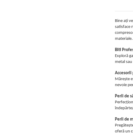
metal
Discuri smirghel cu velcro
Bine ați ve
Taiere umeda si uscata
satisface 
compresoar
Distantieri nivelare si fixare
materiale.
Distantieri cruce, tip T si penite
Distantieri pentru nivelare
Biti Profe
Exploră ga
Echipamente pentru protectie
metal sau m
Alte echipamente de protectie
Accesorii
Articole curatenie
Mărește ef
nevoie pen
Centuri scule si hamuri
Folie pentru protectie mobila
Perii de 
Perfecțion
Manusi pentru protectie
îndepărtez
Saci pentru menaj
Perii de 
Elemente pentru prindere si fixare
Pregătește
Chingi si cordeline
oferă un co