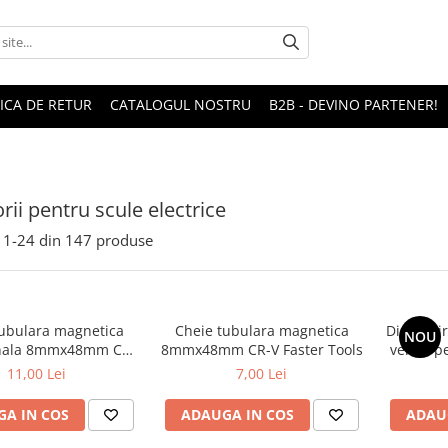
TICA DE RETUR
CATALOGUL NOSTRU
B2B - DEVINO PARTENER!
rii pentru scule electrice
1-
24
din
147
produse
tubulara magnetica
Cheie tubulara magnetica
Disc smi
NOU
onala 8mmx48mm CR-
8mmx48mm CR-V Faster Tools
velcro pe
V Draumet
11,00 Lei
7,00 Lei
A IN COS
ADAUGA IN COS
ADAU