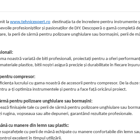
nit la
www.tehnicexpert.ro
destinația ta de încredere pentru instrumente și
nevoile profesioniștilor și pasionaților de DIY. Descoperă o gamă completă de 
e, la perii de sârmă pentru polizoare unghiulare sau bormașini, perii de m
sionali:
ma noastră variată de biti profesionali, proiectați pentru a oferi performanțe 
ateriale plastice, bitii noștri asigură precizie și durabilitate în fiecare înșur
 pentru compresor:
iciența lucrului cu gama noastră de accesorii pentru compresor. De la duze și
tru a-ți optimiza instrumentele și pentru a face față oricărui proiect.
sârmă pentru polizoare unghiulare sau bormașini:
ează finisajele tale cu perii de sârmă pentru polizoare unghiulare sau bormaș
i rugina, vopseaua sau alte depuneri, garantând rezultate profesionale.
mână cu manere din lemn sau plastic:
 suprafețele cu perii de mână echipate cu manere confortabile din lemn sau pl
ntrol excelent în timpul utilizării.