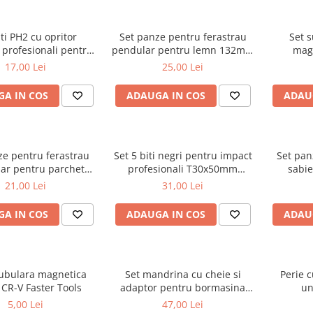
iti PH2 cu opritor
Set panze pentru ferastrau
Set s
i profesionali pentru
pendular pentru lemn 132mm
mag
ri 2buc/set Draumet
5buc/set Faster Tools
10buc
17,00 Lei
25,00 Lei
A IN COS
ADAUGA IN COS
ADAU
ze pentru ferastrau
Set 5 biti negri pentru impact
Set pan
ar pentru parchet
profesionali T30x50mm
sabi
uc/set Faster Tools
Draumet
2buc
21,00 Lei
31,00 Lei
A IN COS
ADAUGA IN COS
ADAU
tubulara magnetica
Set mandrina cu cheie si
Perie 
R-V Faster Tools
adaptor pentru bormasina
un
13mm Faster Tools
5,00 Lei
47,00 Lei