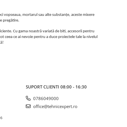
teci vopseaua, mortarul sau alte substanțe, aceste mixere
e pregătire.
iciente. Cu gama noastră variată de biti, accesorii pentru
t ceea ce ai nevoie pentru a duce proiectele tale la nivelul
tă!
SUPORT CLIENTI
08:00 - 16:30
0786049000
office@tehnicexpert.ro
 6