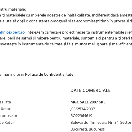
ntru materiale:
-ți materialele cu mixerele noastre de înaltă calitate. Indiferent dacă ames
te ajută să obții o consistență omogenă și să economisești timp în procesul d
hnicexpert.ro
înțelegem că fiecare proiect necesită instrumente fiabile și ef
e, perii de sârmă și mixere pentru materiale, suntem aici pentru a-ți oferi to
nvestește în instrumente de calitate și fă-ți munca mai ușoară și mai eficien
la mai multe in
Politica de Confidentialitate
DATE COMERCIALE
 Plata
MGC SALE 2007 SRL
e Retur
J03/2534/2007
Produselor
RO22964619
de Retur
Bulevardul Timisoara Nr. 84, Sector
Bucuresti, Bucuresti