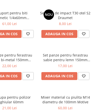
uport pentru biti
Set 3biti de impact T30 otel S2
NOU
netic 1/4x60mm
Draumet
/set Faster Tools
61,00 Lei
8,00 Lei
GA IN COS
ADAUGA IN COS
ze pentru ferastrau
Set panze pentru ferastrau
e bi-metal 150mm
sabie pentru lemn 150mm
/set Faster Tools
2buc/set Faster Tools
22,00 Lei
17,00 Lei
GA IN COS
ADAUGA IN COS
cupa pentru polizor
Mixer material cu piulita M14
ghiular 60mm
diametru de 100mm Motive
21,00 Lei
60,00 Lei