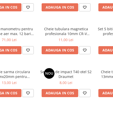
A IN COS
ADAUGA IN COS
ADAU
cu manometru pentru
Cheie tubulara magnetica
Set 5 bit
e aer max. 12 bari
profesionala 10mm CR-V
profe
Faster Tools
Draumet
71,00 Lei
11,00 Lei
A IN COS
ADAUGA IN COS
ADAU
de sarma circulara
Set 3biti de impact T40 otel S2
Cheie 
NOU
mx20mm pentru
Draumet
13mmx
na diametru Faster
13,00 Lei
8,00 Lei
Tools
A IN COS
ADAUGA IN COS
ADAU