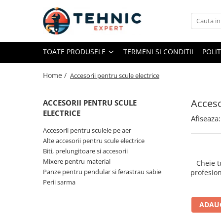
Toate Produsele
TOATE PRODUSELE
TERMENI SI CONDITII
POLI
Accesorii pentru scule electrice
Accesorii pentru sculele pe aer
Home /
Accesorii pentru scule electrice
Alte accesorii pentru scule
electrice
Acceso
ACCESORII PENTRU SCULE
Biti, prelungitoare si accesorii
ELECTRICE
Afiseaza:
Mixere pentru material
Accesorii pentru sculele pe aer
Panze pentru pendular si ferastrau
Alte accesorii pentru scule electrice
sabie
Biti, prelungitoare si accesorii
Mixere pentru material
Perii sarma
Cheie 
Panze pentru pendular si ferastrau sabie
profesi
Benzi adezive, avertizare si
Perii sarma
reparatii
Alte benzi
ADAUG
Benzi anti-alunecare