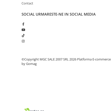
Contact
Lacate si antifurturi
Antifurturi
SOCIAL
URMARESTE-NE IN SOCIAL MEDIA
Lacate
Scule de mana
Alte scule de mana
Capsatoare si capse pentru
tapiterie
Chei combinate
©Copyright MGC SALE 2007 SRL 2026
Platforma E-commerce
Chei combinate cu clichet
by Gomag
Ciocane cauciucate
Ciocane cu maner din lemn
Ciocane dulgherie
Clesti papagali si suedezi
Clesti popnituri
Cuttere si lame pentru cutter