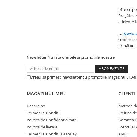
Coliere din plastic
Mixere pe
Lampi pe gaz, fludor
Pregătește
eficiente 
Magneti pentru sudura in unghi
La
www.te
Ventuze
compresoar
Gletiere, spacluri si mistrii
următor. I
Alte gletiere
Newsletter
Nu rata ofertele si promotiile noastre
Gletiere din inox
Gletiere profesionale
Vreau sa primesc newsletter cu promotiile magazinului. Af
Mistrii drepte si pentru colturi
Spacluri
MAGAZINUL MEU
CLIENTI
Instrumente pentru scris si trasat
Despre noi
Metode de
Creioane si creta
Termeni si Conditii
Politica d
Markere cu vopsea
Politica de Confidentialitate
Garantia 
Markere permanente
Politica de livrare
Formular 
Termeni si Conditii LeanPay
ANPC
Sfoara de trasat, oxizi