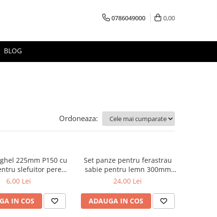
0786049000
0,00
BLOG
Ordoneaza:
rghel 225mm P150 cu
Set panze pentru ferastrau
ntru slefuitor pereti
sabie pentru lemn 300mm
Faster Tools
2buc/set Faster Tools
6,00 Lei
24,00 Lei
GA IN COS
ADAUGA IN COS