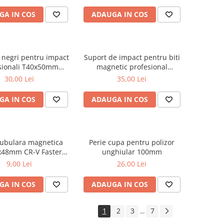
GA IN COS
ADAUGA IN COS
i negri pentru impact
Suport de impact pentru biti
sionali T40x50mm
magnetic profesional
Draumet
1/4x65mm Draumet
30,00 Lei
35,00 Lei
GA IN COS
ADAUGA IN COS
tubulara magnetica
Perie cupa pentru polizor
48mm CR-V Faster
unghiular 100mm
Tools
9,00 Lei
26,00 Lei
GA IN COS
ADAUGA IN COS
1
2
3
7
...