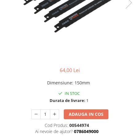
Benzi din aluminiu
Benzi dublu-adezive
Benzi duct tape
Benzi pentru avertizare
Benzi pentru zidarie
Burghie, dalti, spituri
Burghie pentru beton cu prindere
cilindirica
64,00 Lei
Burghie pentru beton SDS+
Dimensiune
:
150mm
Burghie pentru lemn
IN STOC
Burghie pentru metal cu cobalt
Durata de livrare:
1
Burghie pentru metal in trepte -
conice
ADAUGA IN COS
Burghie pentru metal lungi
Cod Produs:
00544974
Ai nevoie de ajutor?
0786049000
Burghie pentru sticla si ceramica