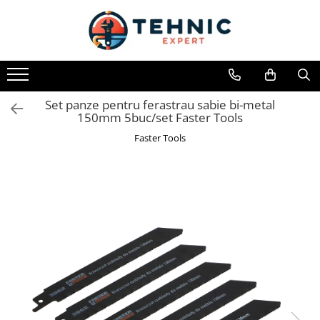
Toate Produsele
Accesorii pentru scule electrice
Accesorii pentru sculele pe aer
Set panze pentru ferastrau sabie bi-metal
150mm 5buc/set Faster Tools
Alte accesorii pentru scule
electrice
Faster Tools
Biti, prelungitoare si accesorii
Mixere pentru material
Panze pentru pendular si ferastrau
sabie
Perii sarma
Benzi adezive, avertizare si
reparatii
Alte benzi
Benzi anti-alunecare