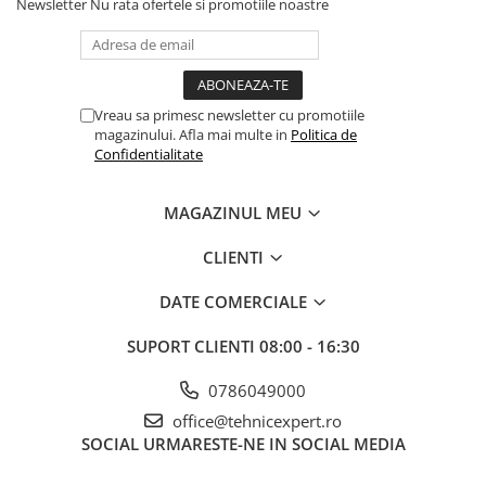
Newsletter
Nu rata ofertele si promotiile noastre
Coliere din plastic
Lampi pe gaz, fludor
Magneti pentru sudura in unghi
Vreau sa primesc newsletter cu promotiile
Ventuze
magazinului. Afla mai multe in
Politica de
Confidentialitate
Gletiere, spacluri si mistrii
Alte gletiere
MAGAZINUL MEU
Gletiere din inox
Gletiere profesionale
CLIENTI
Mistrii drepte si pentru colturi
DATE COMERCIALE
Spacluri
SUPORT CLIENTI
08:00 - 16:30
Instrumente pentru scris si trasat
Creioane si creta
0786049000
Markere cu vopsea
office@tehnicexpert.ro
SOCIAL
URMARESTE-NE IN SOCIAL MEDIA
Markere permanente
Sfoara de trasat, oxizi