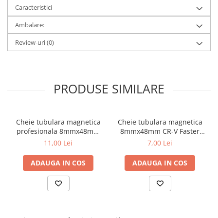
Caracteristici
metal
Discuri smirghel cu velcro
Ambalare:
Taiere umeda si uscata
Review-uri
(0)
Distantieri nivelare si fixare
Distantieri cruce, tip T si penite
Distantieri pentru nivelare
PRODUSE SIMILARE
Echipamente pentru protectie
Alte echipamente de protectie
Cheie tubulara magnetica
Cheie tubulara magnetica
Articole curatenie
profesionala 8mmx48mm
8mmx48mm CR-V Faster
CR-V Draumet
Tools
Centuri scule si hamuri
11,00 Lei
7,00 Lei
Folie pentru protectie mobila
ADAUGA IN COS
ADAUGA IN COS
Manusi pentru protectie
Saci pentru menaj
Elemente pentru prindere si fixare
Chingi si cordeline