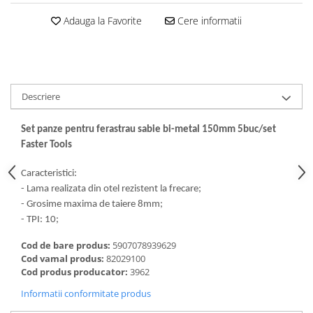
Dalti, spit-uri SDS+ si SDS MAX
Adauga la Favorite
Cere informatii
Carote, freze si accesorii pentru
slefuire
Accesorii pentru prelucrare
ceramica
Accesorii pentru frezare
Descriere
Carote pentru ceramica
Set panze pentru ferastrau sabie bi-metal 150mm 5buc/set
Dischete pentru slefuire ceramica
Faster Tools
Carote HSS
Carote si accesorii pentru zidarie
Caracteristici:
- Lama realizata din otel rezistent la frecare;
Freze pentru gaurire lemn si gips
- Grosime maxima de taiere 8mm;
carton
- TPI: 10;
Discuri pentru taiere si slefuire
Cod de bare produs:
5907078939629
Discuri lamelare cu smirghel
Cod vamal produs:
82029100
Discuri pentru ferastrau circular
Cod produs producator:
3962
Discuri pentru slefuire gleturi
Informatii conformitate produs
Discuri pentru taiere si polizare