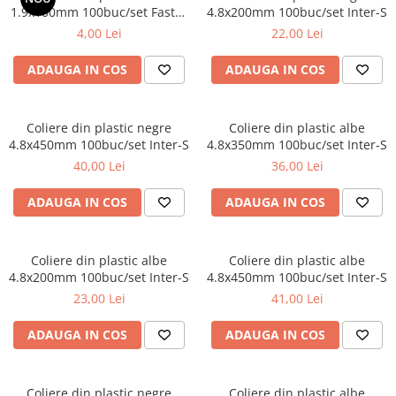
Dalti, spit-uri SDS+ si SDS MAX
1.9x100mm 100buc/set Faster
4.8x200mm 100buc/set Inter-S
Tools
4,00 Lei
22,00 Lei
Carote, freze si accesorii pentru
slefuire
ADAUGA IN COS
ADAUGA IN COS
Accesorii pentru prelucrare
ceramica
Accesorii pentru frezare
Coliere din plastic negre
Coliere din plastic albe
4.8x450mm 100buc/set Inter-S
4.8x350mm 100buc/set Inter-S
Carote pentru ceramica
40,00 Lei
36,00 Lei
Dischete pentru slefuire ceramica
Carote HSS
ADAUGA IN COS
ADAUGA IN COS
Carote si accesorii pentru zidarie
Freze pentru gaurire lemn si gips
Coliere din plastic albe
Coliere din plastic albe
carton
4.8x200mm 100buc/set Inter-S
4.8x450mm 100buc/set Inter-S
Discuri pentru taiere si slefuire
23,00 Lei
41,00 Lei
Discuri lamelare cu smirghel
ADAUGA IN COS
ADAUGA IN COS
Discuri pentru ferastrau circular
Discuri pentru slefuire gleturi
Coliere din plastic negre
Coliere din plastic albe
Discuri pentru taiere si polizare