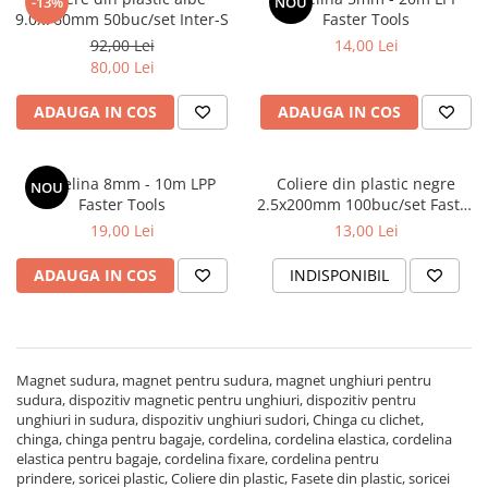
-13%
NOU
9.0x760mm 50buc/set Inter-S
Faster Tools
Coliere din plastic
92,00 Lei
14,00 Lei
Lampi pe gaz, fludor
80,00 Lei
Magneti pentru sudura in unghi
ADAUGA IN COS
ADAUGA IN COS
Ventuze
Gletiere, spacluri si mistrii
Cordelina 8mm - 10m LPP
Coliere din plastic negre
Alte gletiere
NOU
Faster Tools
2.5x200mm 100buc/set Faster
Gletiere din inox
Tools
19,00 Lei
13,00 Lei
Gletiere profesionale
ADAUGA IN COS
INDISPONIBIL
Mistrii drepte si pentru colturi
Spacluri
Instrumente pentru scris si trasat
Magnet sudura, magnet pentru sudura, magnet unghiuri pentru
Creioane si creta
sudura, dispozitiv magnetic pentru unghiuri, dispozitiv pentru
Markere cu vopsea
unghiuri in sudura, dispozitiv unghiuri sudori, Chinga cu clichet,
chinga, chinga pentru bagaje, cordelina, cordelina elastica, cordelina
Markere permanente
elastica pentru bagaje, cordelina fixare, cordelina pentru
prindere, soricei plastic, Coliere din plastic, Fasete din plastic, soricei
Sfoara de trasat, oxizi