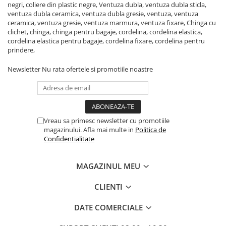
negri, coliere din plastic negre, Ventuza dubla, ventuza dubla sticla,
ventuza dubla ceramica, ventuza dubla gresie, ventuza, ventuza
Lacate si antifurturi
ceramica, ventuza gresie, ventuza marmura, ventuza fixare, Chinga cu
Antifurturi
clichet, chinga, chinga pentru bagaje, cordelina, cordelina elastica,
cordelina elastica pentru bagaje, cordelina fixare, cordelina pentru
Lacate
prindere,
Scule de mana
Newsletter
Nu rata ofertele si promotiile noastre
Alte scule de mana
Capsatoare si capse pentru
tapiterie
Chei combinate
Vreau sa primesc newsletter cu promotiile
Chei combinate cu clichet
magazinului. Afla mai multe in
Politica de
Confidentialitate
Ciocane cauciucate
Ciocane cu maner din lemn
MAGAZINUL MEU
Ciocane dulgherie
CLIENTI
Clesti papagali si suedezi
DATE COMERCIALE
Clesti popnituri
Cuttere si lame pentru cutter