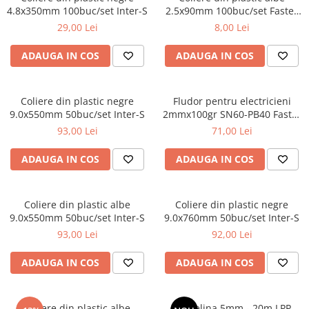
4.8x350mm 100buc/set Inter-S
2.5x90mm 100buc/set Faster
metal
Tools
29,00 Lei
8,00 Lei
Discuri smirghel cu velcro
ADAUGA IN COS
ADAUGA IN COS
Taiere umeda si uscata
Distantieri nivelare si fixare
Distantieri cruce, tip T si penite
Coliere din plastic negre
Fludor pentru electricieni
9.0x550mm 50buc/set Inter-S
2mmx100gr SN60-PB40 Faster
Distantieri pentru nivelare
Tools
93,00 Lei
71,00 Lei
Echipamente pentru protectie
Alte echipamente de protectie
ADAUGA IN COS
ADAUGA IN COS
Articole curatenie
Centuri scule si hamuri
Coliere din plastic albe
Coliere din plastic negre
9.0x550mm 50buc/set Inter-S
9.0x760mm 50buc/set Inter-S
Folie pentru protectie mobila
93,00 Lei
92,00 Lei
Manusi pentru protectie
ADAUGA IN COS
ADAUGA IN COS
Saci pentru menaj
Elemente pentru prindere si fixare
Chingi si cordeline
Coliere din plastic albe
Cordelina 5mm - 20m LPP