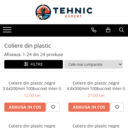
Toate Produsele
Accesorii pentru scule electrice
Accesorii pentru sculele pe aer
Coliere din plastic
Alte accesorii pentru scule
electrice
Afiseaza:
1-
24
din
24
produse
Biti, prelungitoare si accesorii
FILTRE
Mixere pentru material
Panze pentru pendular si ferastrau
Coliere din plastic negre
Coliere din plastic negre
sabie
3.6x200mm 100buc/set Inter-S
4.8x300mm 100buc/set Inter-S
Perii sarma
12,00 Lei
27,00 Lei
Benzi adezive, avertizare si
ADAUGA IN COS
ADAUGA IN COS
reparatii
Alte benzi
Benzi anti-alunecare
Coliere din plastic negre
Coliere din plastic negre