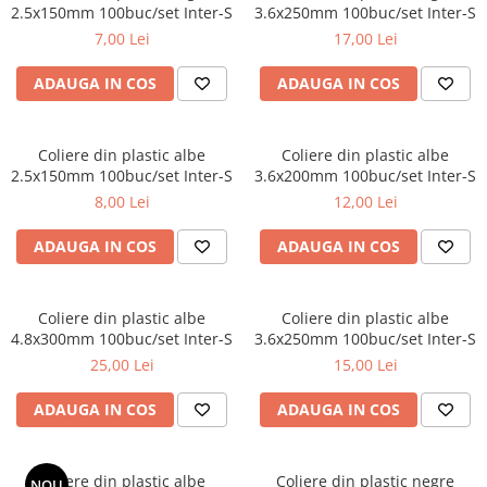
2.5x150mm 100buc/set Inter-S
3.6x250mm 100buc/set Inter-S
Benzi din aluminiu
7,00 Lei
17,00 Lei
Benzi dublu-adezive
ADAUGA IN COS
ADAUGA IN COS
Benzi duct tape
Benzi pentru avertizare
Coliere din plastic albe
Coliere din plastic albe
Benzi pentru zidarie
2.5x150mm 100buc/set Inter-S
3.6x200mm 100buc/set Inter-S
Burghie, dalti, spituri
8,00 Lei
12,00 Lei
Burghie pentru beton cu prindere
cilindirica
ADAUGA IN COS
ADAUGA IN COS
Burghie pentru beton SDS+
Burghie pentru lemn
Coliere din plastic albe
Coliere din plastic albe
4.8x300mm 100buc/set Inter-S
3.6x250mm 100buc/set Inter-S
Burghie pentru metal cu cobalt
25,00 Lei
15,00 Lei
Burghie pentru metal in trepte -
conice
ADAUGA IN COS
ADAUGA IN COS
Burghie pentru metal lungi
Burghie pentru sticla si ceramica
Coliere din plastic albe
Coliere din plastic negre
NOU