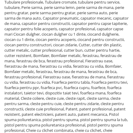
Tubulare profesionale, Tubulare cromate, tubulare pentru service,
Coliere din plastic
tubulare, Perie sarma, perie sarma lemn, perie sarma de mana, perie
pentru gratar, perie sarma pentru gratar, perie sarma auto, perie
Lampi pe gaz, fludor
sarma de mana auto, Capsator pneumatic, capsator mecanic, capsator
de mana, capsator pentru constructii, capsator pentru capse tapiterie,
Magneti pentru sudura in unghi
capsator pentru folie acoperis, capsator profesional, capsator capse
Ventuze
mari Ciocan dulgher, ciocan dulgher cu 1 dinte, ciocand dulgherie,
ciocan cu 1 dinte, ciocan pentru acoperis, ciocand pentru constructii,
Gletiere, spacluri si mistrii
ciocan pentru constructori, ciocan zidarie, Cutter, cutter din plastic,
cutter metalic, cutter profesional, cutter bun, cutter pentru hartie,
Alte gletiere
cutter rezistent, Bomfaier, Bomfaier metalic, ferastrau, ferastrau de
Gletiere din inox
mana, ferastrau de bca, ferastrau profesional, Fierastrau oase,
fierastrau de mana, fierastrau cu vidia, ferastrau cu vidia, Bomfaier,
Gletiere profesionale
Bomfaier metalic, ferastrau, ferastrau de mana, ferastrau de bca,
ferastrau profesional, Fierastrau oase, fierastrau de mana, fierastrau
Mistrii drepte si pentru colturi
cu vidia, ferastrau cu vidia, Foarfeca pentru tabla, Foarfeca pentru tevi,
foarfeca pentru ppr, foarfeca pvc, foarfeca cupru, foarfece, foarfeca
Spacluri
instalatori, taietor tevi, dispozitiv taiat tevi, foarfeca mana, foarfeca
Instrumente pentru scris si trasat
material, Cleste coliere, cleste cuie, cleste rapit, cleste sarma, cleste
pentru sarma, cleste pentru cuie, cleste pentru zidarie, cleste pentru
Creioane si creta
constructii, cleste cuie profesional, Patent, patent profesional, patent
Markere cu vopsea
rezistent, patent electricieni, patent auto, patent mecanica, Pistol
spuma poliuretanica, pistol pentru spuma, pistol pentru spuma la tub,
Markere permanente
pistol pentru spuma poliuretanica profesional, pistol pentru spuma
profesional, Cheie cu clichet combinata, cheie cu clichet, cheie
Sfoara de trasat, oxizi