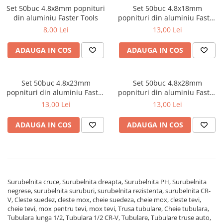
Set 50buc 4.8x8mm popnituri
Set 50buc 4.8x18mm
metal
din aluminiu Faster Tools
popnituri din aluminiu Faster
Discuri smirghel cu velcro
Tools
8,00 Lei
13,00 Lei
Taiere umeda si uscata
ADAUGA IN COS
ADAUGA IN COS
Distantieri nivelare si fixare
Distantieri cruce, tip T si penite
Set 50buc 4.8x23mm
Set 50buc 4.8x28mm
Distantieri pentru nivelare
popnituri din aluminiu Faster
popnituri din aluminiu Faster
Echipamente pentru protectie
Tools
Tool
13,00 Lei
13,00 Lei
Alte echipamente de protectie
ADAUGA IN COS
ADAUGA IN COS
Articole curatenie
Centuri scule si hamuri
Folie pentru protectie mobila
Manusi pentru protectie
Surubelnita cruce, Surubelnita dreapta, Surubelnita PH, Surubelnita
Saci pentru menaj
negrese, surubelnita suruburi, surubelnita rezistenta, surubelnita CR-
V, Cleste suedez, cleste mox, cheie suedeza, cheie mox, cleste tevi,
Elemente pentru prindere si fixare
cheie tevi, mox pentru tevi, mox tevi, Trusa tubulare, Cheie tubulara,
Tubulara lunga 1/2, Tubulara 1/2 CR-V, Tubulare, Tubulare truse auto,
Chingi si cordeline