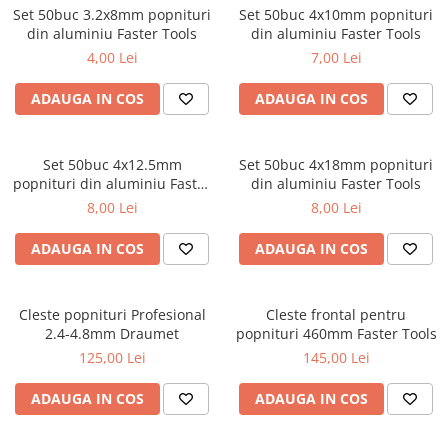
Dalti, spit-uri SDS+ si SDS MAX
Set 50buc 3.2x8mm popnituri
Set 50buc 4x10mm popnituri
din aluminiu Faster Tools
din aluminiu Faster Tools
Carote, freze si accesorii pentru
4,00 Lei
7,00 Lei
slefuire
Accesorii pentru prelucrare
ADAUGA IN COS
ADAUGA IN COS
ceramica
Accesorii pentru frezare
Carote pentru ceramica
Set 50buc 4x12.5mm
Set 50buc 4x18mm popnituri
popnituri din aluminiu Faster
din aluminiu Faster Tools
Dischete pentru slefuire ceramica
Tools
8,00 Lei
8,00 Lei
Carote HSS
Carote si accesorii pentru zidarie
ADAUGA IN COS
ADAUGA IN COS
Freze pentru gaurire lemn si gips
carton
Cleste popnituri Profesional
Cleste frontal pentru
Discuri pentru taiere si slefuire
2.4-4.8mm Draumet
popnituri 460mm Faster Tools
Discuri lamelare cu smirghel
125,00 Lei
145,00 Lei
Discuri pentru ferastrau circular
ADAUGA IN COS
ADAUGA IN COS
Discuri pentru slefuire gleturi
Discuri pentru taiere si polizare