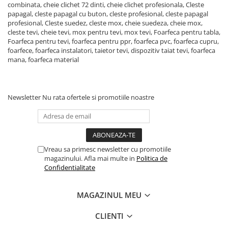
combinata, cheie clichet 72 dinti, cheie clichet profesionala, Cleste
papagal, cleste papagal cu buton, cleste profesional, cleste papagal
Lacate si antifurturi
profesional, Cleste suedez, cleste mox, cheie suedeza, cheie mox,
Antifurturi
cleste tevi, cheie tevi, mox pentru tevi, mox tevi, Foarfeca pentru tabla,
Foarfeca pentru tevi, foarfeca pentru ppr, foarfeca pvc, foarfeca cupru,
Lacate
foarfece, foarfeca instalatori, taietor tevi, dispozitiv taiat tevi, foarfeca
Scule de mana
mana, foarfeca material
Alte scule de mana
Capsatoare si capse pentru
Newsletter
Nu rata ofertele si promotiile noastre
tapiterie
Chei combinate
Chei combinate cu clichet
Ciocane cauciucate
Vreau sa primesc newsletter cu promotiile
magazinului. Afla mai multe in
Politica de
Ciocane cu maner din lemn
Confidentialitate
Ciocane dulgherie
Clesti papagali si suedezi
MAGAZINUL MEU
Clesti popnituri
CLIENTI
Cuttere si lame pentru cutter