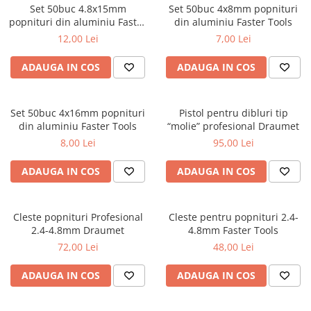
Set 50buc 4.8x15mm
Set 50buc 4x8mm popnituri
Benzi din aluminiu
popnituri din aluminiu Faster
din aluminiu Faster Tools
Tools
Benzi dublu-adezive
12,00 Lei
7,00 Lei
Benzi duct tape
ADAUGA IN COS
ADAUGA IN COS
Benzi pentru avertizare
Benzi pentru zidarie
Set 50buc 4x16mm popnituri
Pistol pentru dibluri tip
Burghie, dalti, spituri
din aluminiu Faster Tools
“molie” profesional Draumet
Burghie pentru beton cu prindere
8,00 Lei
95,00 Lei
cilindirica
ADAUGA IN COS
ADAUGA IN COS
Burghie pentru beton SDS+
Burghie pentru lemn
Cleste popnituri Profesional
Cleste pentru popnituri 2.4-
Burghie pentru metal cu cobalt
2.4-4.8mm Draumet
4.8mm Faster Tools
Burghie pentru metal in trepte -
72,00 Lei
48,00 Lei
conice
Burghie pentru metal lungi
ADAUGA IN COS
ADAUGA IN COS
Burghie pentru sticla si ceramica