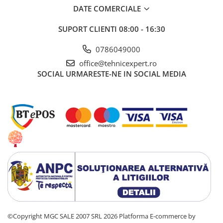
DATE COMERCIALE
Ferastraie de mana
Foarfeci de mana
SUPORT CLIENTI
08:00 - 16:30
Galeti de lucru si accesorii
0786049000
Imbusi si seturi de imbusi
office@tehnicexpert.ro
SOCIAL
URMARESTE-NE IN SOCIAL MEDIA
Patenti, clesti si sfici
Pile de mana
Pistoale de spuma si silicon
Rangi
Razuri si razuitoare de mana
Surubelnite si seturi de
surubelnite
Trafaleti speciali
Truse de tubulare si chei
Tubulare 1/2 si accesorii
©Copyright MGC SALE 2007 SRL 2026
Platforma E-commerce by
Scule, unelte si accesorii pentru