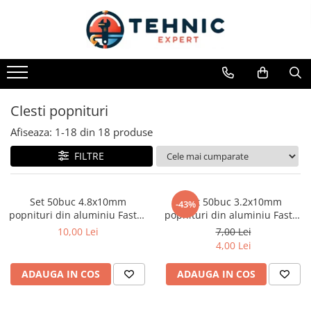
Toate Produsele
Accesorii pentru scule electrice
Accesorii pentru sculele pe aer
Clesti popnituri
Alte accesorii pentru scule
electrice
Afiseaza:
1-
18
din
18
produse
Biti, prelungitoare si accesorii
FILTRE
Mixere pentru material
Panze pentru pendular si ferastrau
Set 50buc 4.8x10mm
Set 50buc 3.2x10mm
-43%
sabie
popnituri din aluminiu Faster
popnituri din aluminiu Faster
Tools
Tools
Perii sarma
10,00 Lei
7,00 Lei
4,00 Lei
Benzi adezive, avertizare si
reparatii
ADAUGA IN COS
ADAUGA IN COS
Alte benzi
Benzi anti-alunecare