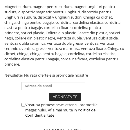
Benzi din aluminiu
Magnet sudura, magnet pentru sudura, magnet unghiuri pentru
sudura, dispozitiv magnetic pentru unghiuri, dispozitiv pentru
Benzi dublu-adezive
unghiuri in sudura, dispozitiv unghiuri sudori, Chinga cu clichet,
chinga, chinga pentru bagaje, cordelina, cordelina elastica, cordelina
Benzi duct tape
elastica pentru bagaje, cordelina fixare, cordelina pentru
Benzi pentru avertizare
prindere, soricei plastic, Coliere din plastic, Fasete din plastic, soricei
negri, coliere din plastic negre, Ventuza dubla, ventuza dubla sticla,
Benzi pentru zidarie
ventuza dubla ceramica, ventuza dubla gresie, ventuza, ventuza
ceramica, ventuza gresie, ventuza marmura, ventuza fixare, Chinga cu
Burghie, dalti, spituri
clichet, chinga, chinga pentru bagaje, cordelina, cordelina elastica,
Burghie pentru beton cu prindere
cordelina elastica pentru bagaje, cordelina fixare, cordelina pentru
cilindirica
prindere,
Burghie pentru beton SDS+
Newsletter
Nu rata ofertele si promotiile noastre
Burghie pentru lemn
Burghie pentru metal cu cobalt
Burghie pentru metal in trepte -
Vreau sa primesc newsletter cu promotiile
conice
magazinului. Afla mai multe in
Politica de
Burghie pentru metal lungi
Confidentialitate
Burghie pentru sticla si ceramica