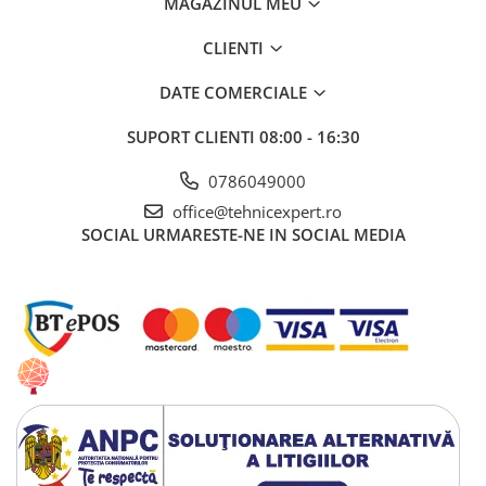
MAGAZINUL MEU
Dalti, spit-uri SDS+ si SDS MAX
Carote, freze si accesorii pentru
CLIENTI
slefuire
DATE COMERCIALE
Accesorii pentru prelucrare
ceramica
SUPORT CLIENTI
08:00 - 16:30
Accesorii pentru frezare
Carote pentru ceramica
0786049000
Dischete pentru slefuire ceramica
office@tehnicexpert.ro
SOCIAL
URMARESTE-NE IN SOCIAL MEDIA
Carote HSS
Carote si accesorii pentru zidarie
Freze pentru gaurire lemn si gips
carton
Discuri pentru taiere si slefuire
Discuri lamelare cu smirghel
Discuri pentru ferastrau circular
Discuri pentru slefuire gleturi
Discuri pentru taiere si polizare