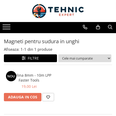
Toate Produsele
Accesorii pentru scule electrice
Accesorii pentru sculele pe aer
Magneti pentru sudura in unghi
Alte accesorii pentru scule
electrice
Afiseaza:
1-
1
din
1
produse
Biti, prelungitoare si accesorii
FILTRE
Mixere pentru material
Panze pentru pendular si ferastrau
Cordelina 8mm - 10m LPP
NOU
sabie
Faster Tools
Perii sarma
19,00 Lei
Benzi adezive, avertizare si
ADAUGA IN COS
reparatii
Alte benzi
Benzi anti-alunecare