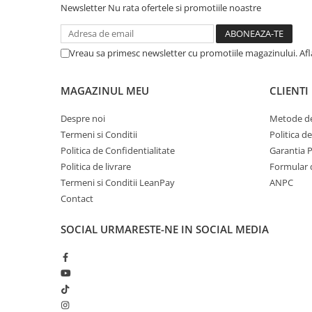
Dalti, spit-uri SDS+ si SDS MAX
Newsletter
Nu rata ofertele si promotiile noastre
Carote, freze si accesorii pentru
slefuire
Vreau sa primesc newsletter cu promotiile magazinului. Af
Accesorii pentru prelucrare
ceramica
MAGAZINUL MEU
CLIENTI
Accesorii pentru frezare
Carote pentru ceramica
Despre noi
Metode de
Dischete pentru slefuire ceramica
Termeni si Conditii
Politica d
Carote HSS
Politica de Confidentialitate
Garantia 
Politica de livrare
Formular 
Carote si accesorii pentru zidarie
Termeni si Conditii LeanPay
ANPC
Freze pentru gaurire lemn si gips
Contact
carton
SOCIAL
URMARESTE-NE IN SOCIAL MEDIA
Discuri pentru taiere si slefuire
Discuri lamelare cu smirghel
Discuri pentru ferastrau circular
Discuri pentru slefuire gleturi
Discuri pentru taiere si polizare