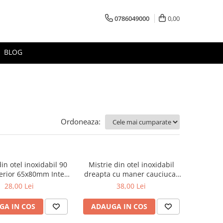
0786049000
0,00
BLOG
Ordoneaza:
din otel inoxidabil 90
Mistrie din otel inoxidabil
erior 65x80mm Inter-
dreapta cu maner cauciucat
S
160mm Solid Tools
28,00 Lei
38,00 Lei
GA IN COS
ADAUGA IN COS