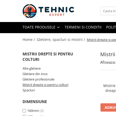
Toate Produsele
TOATE PRODUSELE
TERMENI SI CONDITII
POLI
Accesorii pentru scule electrice
Accesorii pentru sculele pe aer
Home /
Gletiere, spacluri si mistrii /
Mistrii drepte si pe
Alte accesorii pentru scule
electrice
Mistrii
MISTRII DREPTE SI PENTRU
Biti, prelungitoare si accesorii
COLTURI
Afiseaza:
Mixere pentru material
Alte gletiere
Panze pentru pendular si ferastrau
Gletiere din inox
sabie
Gletiere profesionale
Mistrii drepte si pentru colturi
Perii sarma
Mistrie
Spacluri
dreap
Benzi adezive, avertizare si
reparatii
DIMENSIUNE
Alte benzi
ADAUG
160mm
(3)
Benzi anti-alunecare