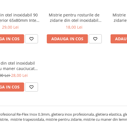
in otel inoxidabil 90
Mistrie pentru rosturile de
Mistrie
erior 65x80mm Inter-
zidarie din otel inoxidabil
zidarie
S
8mm Inter-S
29,00 Lei
18,00 Lei
A IN COS
ADAUGA IN COS
ADAU
 din otel inoxidabil
cu maner cauciucat
mm Solid Tools
00 Lei
28,00 Lei
A IN COS
ofesional Re-Flex Inox 0.3mm, gletiera inox profesionala, gletiera elastica, glet
Mistrie, mistrie trapezoidala, mistrie pentru zidarie, mistrie cu maner din lemn