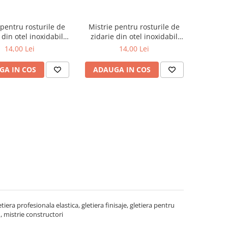
 pentru rosturile de
Mistrie pentru rosturile de
 din otel inoxidabil
zidarie din otel inoxidabil
10mm Inter-S
12mm Inter-S
14,00 Lei
14,00 Lei
GA IN COS
ADAUGA IN COS
iera profesionala elastica, gletiera finisaje, gletiera pentru
, mistrie constructori