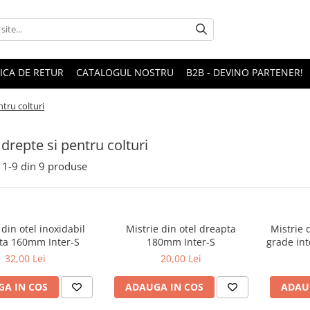
TICA DE RETUR
CATALOGUL NOSTRU
B2B - DEVINO PARTENER!
ntru colturi
 drepte si pentru colturi
1-
9
din
9
produse
 din otel inoxidabil
Mistrie din otel dreapta
Mistrie 
ta 160mm Inter-S
180mm Inter-S
grade int
32,00 Lei
20,00 Lei
A IN COS
ADAUGA IN COS
ADAU