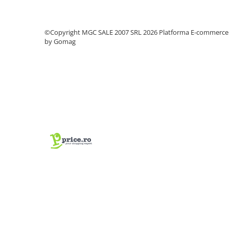
metal
Discuri smirghel cu velcro
©Copyright MGC SALE 2007 SRL 2026
Platforma E-commerce
by Gomag
Taiere umeda si uscata
Distantieri nivelare si fixare
Distantieri cruce, tip T si penite
Distantieri pentru nivelare
Echipamente pentru protectie
Alte echipamente de protectie
Articole curatenie
Centuri scule si hamuri
Folie pentru protectie mobila
Manusi pentru protectie
Saci pentru menaj
Elemente pentru prindere si fixare
Chingi si cordeline