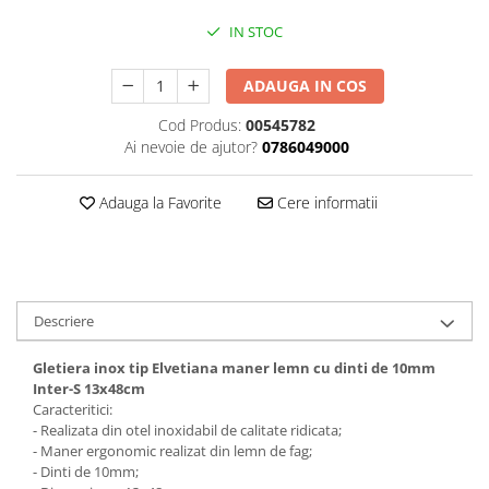
Foarfeci de mana
IN STOC
Galeti de lucru si accesorii
Imbusi si seturi de imbusi
ADAUGA IN COS
Patenti, clesti si sfici
Cod Produs:
00545782
Pile de mana
Ai nevoie de ajutor?
0786049000
Pistoale de spuma si silicon
Adauga la Favorite
Cere informatii
Rangi
Razuri si razuitoare de mana
Surubelnite si seturi de
surubelnite
Descriere
Trafaleti speciali
Gletiera inox tip Elvetiana maner lemn cu dinti de 10mm
Truse de tubulare si chei
Inter-S 13x48cm
Tubulare 1/2 si accesorii
Caracteritici:
- Realizata din otel inoxidabil de calitate ridicata;
- Maner ergonomic realizat din lemn de fag;
- Dinti de 10mm;