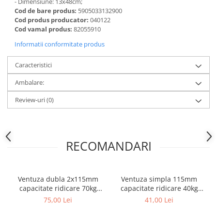
- Dimensiune: 13x48cm;
Cod de bare produs:
5905033132900
Cod produs producator:
040122
Cod vamal produs:
82055910
Informatii conformitate produs
Caracteristici
Ambalare:
Review-uri
(0)
RECOMANDARI
Ventuza dubla 2x115mm
Ventuza simpla 115mm
capacitate ridicare 70kg
capacitate ridicare 40kg
Faster Tools
Faster Tools
75,00 Lei
41,00 Lei