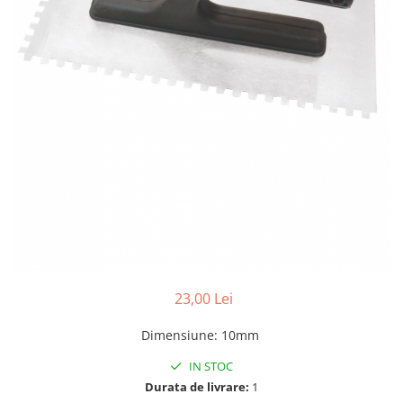
Benzi din aluminiu
Benzi dublu-adezive
Benzi duct tape
Benzi pentru avertizare
Benzi pentru zidarie
Burghie, dalti, spituri
Burghie pentru beton cu prindere
cilindirica
Burghie pentru beton SDS+
Burghie pentru lemn
Burghie pentru metal cu cobalt
23,00 Lei
Burghie pentru metal in trepte -
conice
Dimensiune
:
10mm
Burghie pentru metal lungi
IN STOC
Burghie pentru sticla si ceramica
Durata de livrare:
1