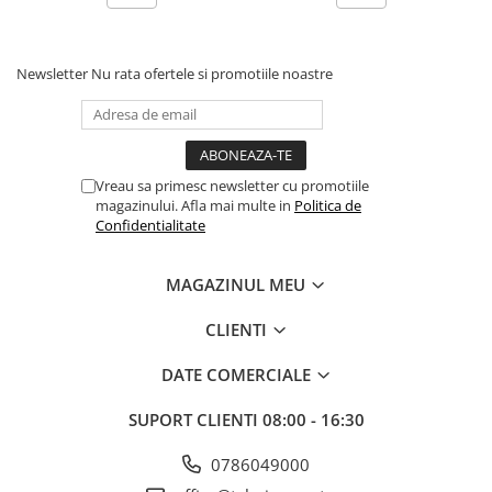
Coliere din plastic
Lampi pe gaz, fludor
Newsletter
Nu rata ofertele si promotiile noastre
Magneti pentru sudura in unghi
Ventuze
Gletiere, spacluri si mistrii
Vreau sa primesc newsletter cu promotiile
Alte gletiere
magazinului. Afla mai multe in
Politica de
Gletiere din inox
Confidentialitate
Gletiere profesionale
MAGAZINUL MEU
Mistrii drepte si pentru colturi
Spacluri
CLIENTI
Instrumente pentru scris si trasat
DATE COMERCIALE
Creioane si creta
SUPORT CLIENTI
08:00 - 16:30
Markere cu vopsea
Markere permanente
0786049000
Sfoara de trasat, oxizi