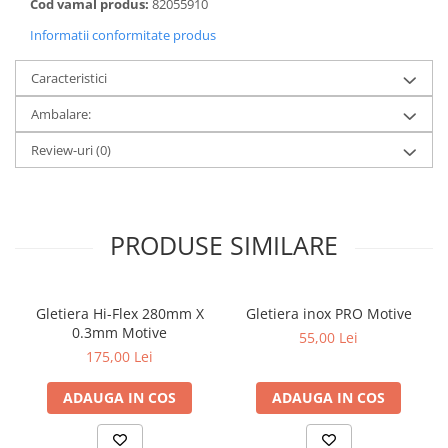
Cod vamal produs:
82055910
metal
Informatii conformitate produs
Discuri smirghel cu velcro
Caracteristici
Taiere umeda si uscata
Distantieri nivelare si fixare
Ambalare:
Distantieri cruce, tip T si penite
Review-uri
(0)
Distantieri pentru nivelare
Echipamente pentru protectie
Alte echipamente de protectie
PRODUSE SIMILARE
Articole curatenie
Centuri scule si hamuri
Gletiera Hi-Flex 280mm X
Gletiera inox PRO Motive
Folie pentru protectie mobila
0.3mm Motive
55,00 Lei
Manusi pentru protectie
175,00 Lei
Saci pentru menaj
ADAUGA IN COS
ADAUGA IN COS
Elemente pentru prindere si fixare
Chingi si cordeline