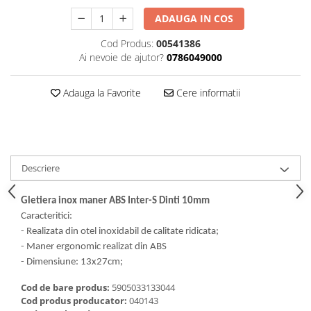
Dalti, spit-uri SDS+ si SDS MAX
ADAUGA IN COS
Carote, freze si accesorii pentru
slefuire
Cod Produs:
00541386
Ai nevoie de ajutor?
0786049000
Accesorii pentru prelucrare
ceramica
Adauga la Favorite
Cere informatii
Accesorii pentru frezare
Carote pentru ceramica
Dischete pentru slefuire ceramica
Carote HSS
Descriere
Carote si accesorii pentru zidarie
Freze pentru gaurire lemn si gips
Gletiera inox maner ABS Inter-S Dinti 10mm
carton
Caracteritici:
Discuri pentru taiere si slefuire
- Realizata din otel inoxidabil de calitate ridicata;
Discuri lamelare cu smirghel
- Maner ergonomic realizat din ABS
- Dimensiune: 13x27cm;
Discuri pentru ferastrau circular
Cod de bare produs:
5905033133044
Discuri pentru slefuire gleturi
Cod produs producator:
040143
Discuri pentru taiere si polizare