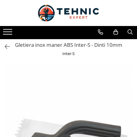
Toate Produsele
Accesorii pentru scule electrice
Accesorii pentru sculele pe aer
Gletiera inox maner ABS Inter-S - Dinti 10mm
Alte accesorii pentru scule
Inter-S
electrice
Biti, prelungitoare si accesorii
Mixere pentru material
Panze pentru pendular si ferastrau
sabie
Perii sarma
Benzi adezive, avertizare si
reparatii
Alte benzi
Benzi anti-alunecare