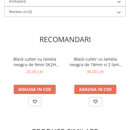
Ambalare:
Review-uri
(0)
RECOMANDARI
Black cutter cu lamela
Black cutter cu lamela
neagra de 9mm SK2H
neagra de 18mm si 2 lame
Motive
de rezerva SK2H
20,00 Lei
30,00 Lei
ADAUGA IN COS
ADAUGA IN COS