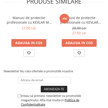
PRODUSE SIMILARE
Manusi de protectie
Manusi de protectie
-4%
profesionale cu KEVLAR M9
profesionale cu KEVLAR
PROTECT2U
M10 PROTECT2U
27,00 Lei
28,00 Lei
27,00 Lei
ADAUGA IN COS
ADAUGA IN COS
Newsletter
Nu rata ofertele si promotiile noastre
Vreau sa primesc newsletter cu promotiile
magazinului. Afla mai multe in
Politica de
Confidentialitate