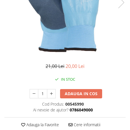
Foarfeci de mana
Galeti de lucru si accesorii
Imbusi si seturi de imbusi
Patenti, clesti si sfici
Pile de mana
Pistoale de spuma si silicon
Rangi
21,00 Lei
20,00 Lei
Razuri si razuitoare de mana
Surubelnite si seturi de
IN STOC
surubelnite
Trafaleti speciali
ADAUGA IN COS
Truse de tubulare si chei
Cod Produs:
00545990
Tubulare 1/2 si accesorii
Ai nevoie de ajutor?
0786049000
Adauga la Favorite
Cere informatii