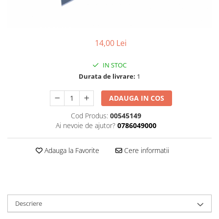
Foarfeci de mana
Galeti de lucru si accesorii
Imbusi si seturi de imbusi
14,00 Lei
Patenti, clesti si sfici
IN STOC
Pile de mana
Durata de livrare:
1
Pistoale de spuma si silicon
Rangi
ADAUGA IN COS
Razuri si razuitoare de mana
Cod Produs:
00545149
Ai nevoie de ajutor?
0786049000
Surubelnite si seturi de
surubelnite
Adauga la Favorite
Cere informatii
Trafaleti speciali
Truse de tubulare si chei
Tubulare 1/2 si accesorii
Descriere