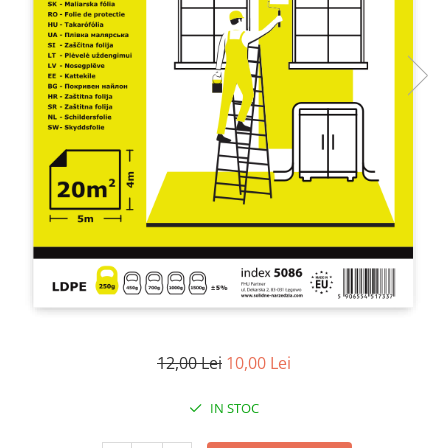
Foarfeci de mana
Galeti de lucru si accesorii
Imbusi si seturi de imbusi
Patenti, clesti si sfici
Pile de mana
Pistoale de spuma si silicon
Rangi
Razuri si razuitoare de mana
Surubelnite si seturi de
surubelnite
Trafaleti speciali
Truse de tubulare si chei
12,00 Lei
10,00 Lei
Tubulare 1/2 si accesorii
IN STOC