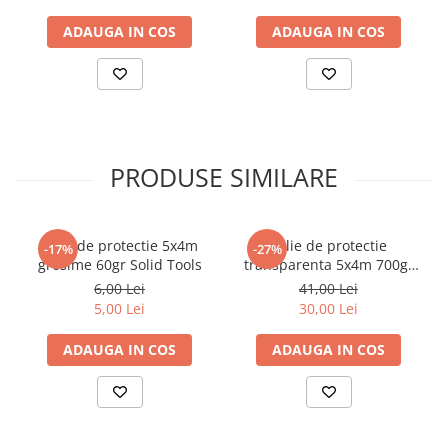
ADAUGA IN COS
ADAUGA IN COS
PRODUSE SIMILARE
Folie de protectie 5x4m
Folie de protectie
-17%
-27%
grosime 60gr Solid Tools
transparenta 5x4m 700gr
Solid Tools
6,00 Lei
41,00 Lei
5,00 Lei
30,00 Lei
ADAUGA IN COS
ADAUGA IN COS