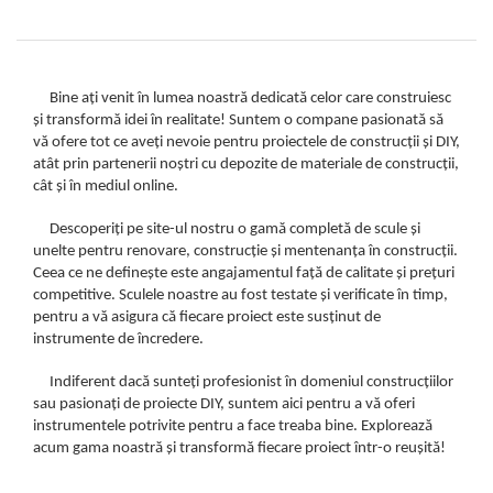
Bine ați venit în lumea noastră dedicată celor care construiesc
și transformă idei în realitate! Suntem o compane pasionată să
vă ofere tot ce aveți nevoie pentru proiectele de construcții și DIY,
atât prin partenerii noștri cu depozite de materiale de construcții,
cât și în mediul online.
Descoperiți pe site-ul nostru o gamă completă de scule și
unelte pentru renovare, construcție și mentenanța în construcții.
Ceea ce ne definește este angajamentul față de calitate și prețuri
competitive. Sculele noastre au fost testate și verificate în timp,
pentru a vă asigura că fiecare proiect este susținut de
instrumente de încredere.
Indiferent dacă sunteți profesionist în domeniul construcțiilor
sau pasionați de proiecte DIY, suntem aici pentru a vă oferi
instrumentele potrivite pentru a face treaba bine. Explorează
acum gama noastră și transformă fiecare proiect într-o reușită!