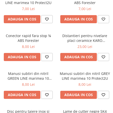
LINE marimea 10 Protect2U
ABS Forester
7,00 Lei
7,00 Lei
ADAUGA IN COS
ADAUGA IN COS
Conector rapid fara stop ¾
Distantieri pentru nivelare
ABS Forester
placi ceramice KARO
100buc/set – 1.5mm
8,00 Lei
23,00 Lei
ADAUGA IN COS
ADAUGA IN COS
Manusi subtiri din nitril
Manusi subtiri din nitril GREY
GREEN LINE marimea 10
LINE marimea 10 Protect2U
Protect2U
8,00 Lei
8,00 Lei
ADAUGA IN COS
ADAUGA IN COS
Disc pentru taiere inox si
Lame de cutter negre SK4