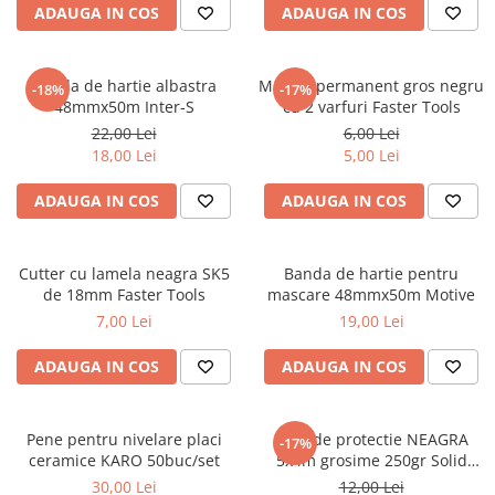
Foarfeci de mana
ADAUGA IN COS
ADAUGA IN COS
Galeti de lucru si accesorii
Imbusi si seturi de imbusi
Banda de hartie albastra
Marker permanent gros negru
-18%
-17%
48mmx50m Inter-S
cu 2 varfuri Faster Tools
Patenti, clesti si sfici
22,00 Lei
6,00 Lei
Pile de mana
18,00 Lei
5,00 Lei
Pistoale de spuma si silicon
ADAUGA IN COS
ADAUGA IN COS
Rangi
Razuri si razuitoare de mana
Cutter cu lamela neagra SK5
Banda de hartie pentru
Surubelnite si seturi de
de 18mm Faster Tools
mascare 48mmx50m Motive
surubelnite
7,00 Lei
19,00 Lei
Trafaleti speciali
ADAUGA IN COS
ADAUGA IN COS
Truse de tubulare si chei
Tubulare 1/2 si accesorii
Pene pentru nivelare placi
Folie de protectie NEAGRA
-17%
ceramice KARO 50buc/set
5x4m grosime 250gr Solid
Tools
30,00 Lei
12,00 Lei