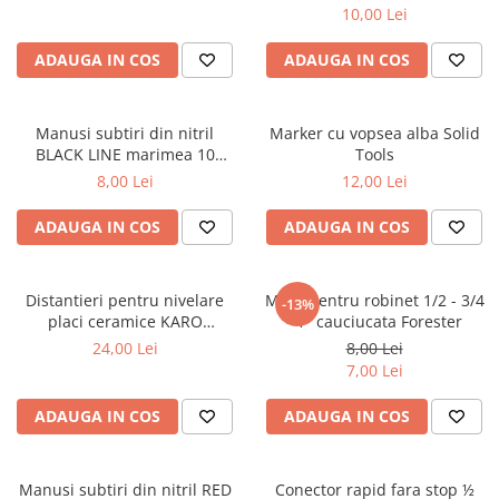
10,00 Lei
ADAUGA IN COS
ADAUGA IN COS
Manusi subtiri din nitril
Marker cu vopsea alba Solid
BLACK LINE marimea 10
Tools
Protect2U
8,00 Lei
12,00 Lei
ADAUGA IN COS
ADAUGA IN COS
Distantieri pentru nivelare
Mufa pentru robinet 1/2 - 3/4
-13%
placi ceramice KARO
- 1" cauciucata Forester
100buc/set – 2mm
24,00 Lei
8,00 Lei
7,00 Lei
ADAUGA IN COS
ADAUGA IN COS
Manusi subtiri din nitril RED
Conector rapid fara stop ½