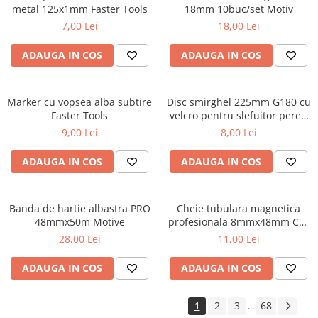
metal 125x1mm Faster Tools
18mm 10buc/set Motiv
7,00 Lei
18,00 Lei
ADAUGA IN COS
ADAUGA IN COS
Marker cu vopsea alba subtire
Disc smirghel 225mm G180 cu
Faster Tools
velcro pentru slefuitor pereti
Faster Tools
9,00 Lei
8,00 Lei
ADAUGA IN COS
ADAUGA IN COS
Banda de hartie albastra PRO
Cheie tubulara magnetica
48mmx50m Motive
profesionala 8mmx48mm CR-
V Draumet
28,00 Lei
11,00 Lei
ADAUGA IN COS
ADAUGA IN COS
1
2
3
68
...