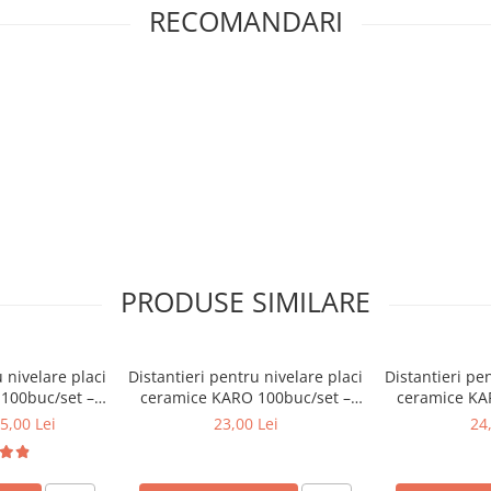
RECOMANDARI
PRODUSE SIMILARE
 nivelare placi
Distantieri pentru nivelare placi
Distantieri pe
100buc/set –
ceramice KARO 100buc/set –
ceramice KA
m
1.5mm
5,00 Lei
23,00 Lei
24