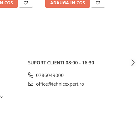
N COS
ADAUGA IN COS
ADAUG
SUPORT CLIENTI
08:00 - 16:30
0786049000
office@tehnicexpert.ro
 6