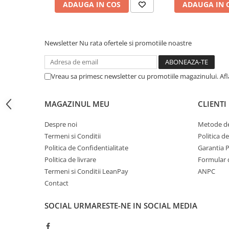
ADAUGA IN COS
ADAUGA IN 
Coliere din plastic
Lampi pe gaz, fludor
Magneti pentru sudura in unghi
Newsletter
Nu rata ofertele si promotiile noastre
Ventuze
Gletiere, spacluri si mistrii
Vreau sa primesc newsletter cu promotiile magazinului. Af
Alte gletiere
MAGAZINUL MEU
CLIENTI
Gletiere din inox
Gletiere profesionale
Despre noi
Metode de
Mistrii drepte si pentru colturi
Termeni si Conditii
Politica d
Politica de Confidentialitate
Garantia 
Spacluri
Politica de livrare
Formular 
Instrumente pentru scris si trasat
Termeni si Conditii LeanPay
ANPC
Creioane si creta
Contact
Markere cu vopsea
SOCIAL
URMARESTE-NE IN SOCIAL MEDIA
Markere permanente
Sfoara de trasat, oxizi