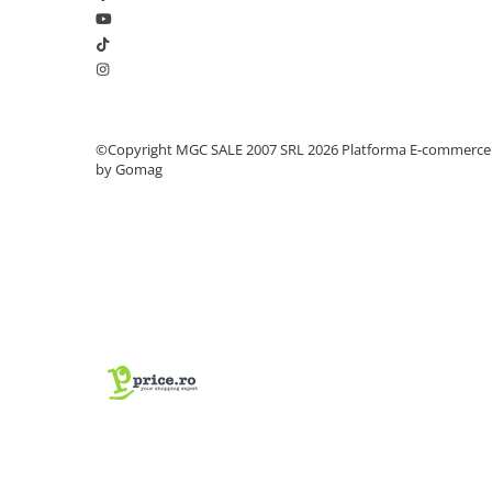
Lacate si antifurturi
Antifurturi
Lacate
Scule de mana
©Copyright MGC SALE 2007 SRL 2026
Platforma E-commerce
Alte scule de mana
by Gomag
Capsatoare si capse pentru
tapiterie
Chei combinate
Chei combinate cu clichet
Ciocane cauciucate
Ciocane cu maner din lemn
Ciocane dulgherie
Clesti papagali si suedezi
Clesti popnituri
Cuttere si lame pentru cutter