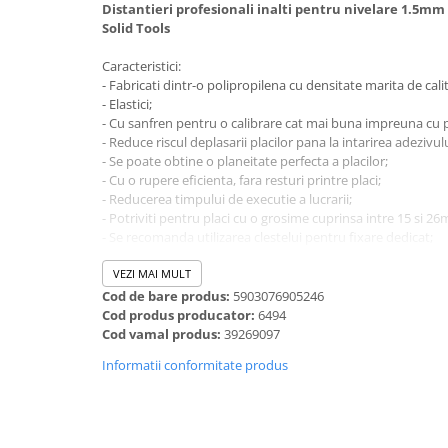
Distantieri profesionali inalti pentru nivelare 1.5m
Dalti, spit-uri SDS+ si SDS MAX
Solid Tools
Carote, freze si accesorii pentru
slefuire
Caracteristici:
- Fabricati dintr-o polipropilena cu densitate marita de cali
Accesorii pentru prelucrare
- Elastici;
ceramica
- Cu sanfren pentru o calibrare cat mai buna impreuna cu 
Accesorii pentru frezare
- Reduce riscul deplasarii placilor pana la intarirea adezivulu
- Se poate obtine o planeitate perfecta a placilor;
Carote pentru ceramica
- Cu o rupere eficienta, fara resturi printre placi;
Dischete pentru slefuire ceramica
- Reducerea timpului de executie a lucrarii;
Carote HSS
- Potriviti pentru placi cu o grosime cuprinsa intre 15 si 2
- Se recomanda utilizarea clestelui pentru fixare dedicat;
Carote si accesorii pentru zidarie
- Poti valorifica estetica ceramicii tale printr-o fixare corect
- Fabricati in Polonia;
VEZI MAI MULT
Freze pentru gaurire lemn si gips
Cod de bare produs:
5903076905246
carton
Cod produs producator:
6494
Discuri pentru taiere si slefuire
Cod vamal produs:
39269097
Discuri lamelare cu smirghel
Informatii conformitate produs
Discuri pentru ferastrau circular
Discuri pentru slefuire gleturi
Discuri pentru taiere si polizare