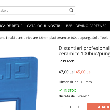
TICA DE RETUR
CATALOGUL NOSTRU
B2B - DEVINO PARTENER!
ionali inalti pentru nivelare 1.5mm placi ceramice 100buc/punga Solid Tools
Distantieri profesional
ceramice 100buc/punga
Solid Tools
47,00 Lei
45,00 Lei
Dimensiune
:
1.5mm
IN STOC
Durata de livrare:
1
ADAUG