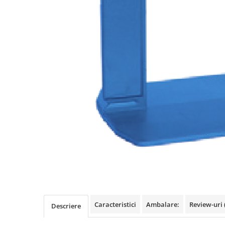
Benzi din aluminiu
Benzi dublu-adezive
Benzi duct tape
Benzi pentru avertizare
Benzi pentru zidarie
Burghie, dalti, spituri
Burghie pentru beton cu prindere
cilindirica
Burghie pentru beton SDS+
Burghie pentru lemn
Burghie pentru metal cu cobalt
Burghie pentru metal in trepte -
conice
Burghie pentru metal lungi
Caracteristici
Ambalare:
Review-uri
Descriere
Burghie pentru sticla si ceramica