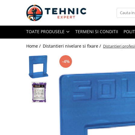
Toate Produsele
TOATE PRODUSELE
TERMENI SI CONDITII
POLI
Accesorii pentru scule electrice
Accesorii pentru sculele pe aer
Home /
Distantieri nivelare si fixare /
Distantieri profes
Alte accesorii pentru scule
electrice
-4%
Biti, prelungitoare si accesorii
Mixere pentru material
Panze pentru pendular si ferastrau
sabie
Perii sarma
Benzi adezive, avertizare si
reparatii
Alte benzi
Benzi anti-alunecare