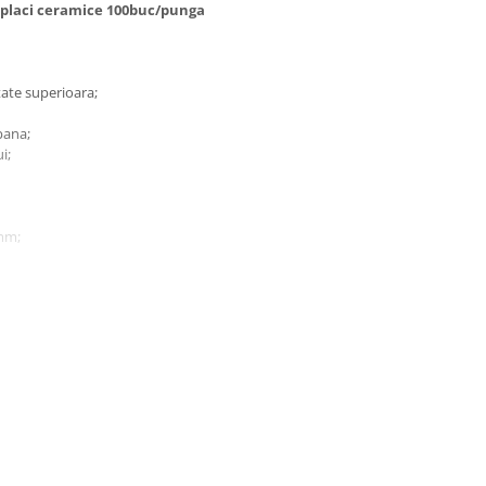
m placi ceramice 100buc/punga
tate superioara;
pana;
i;
6mm;
a la pret redus;