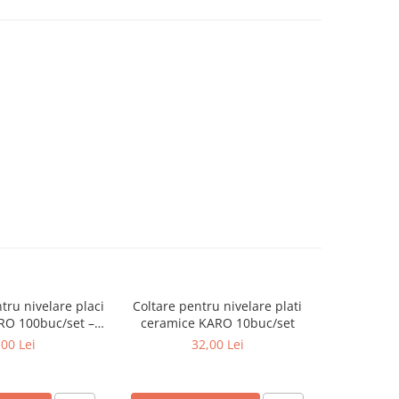
ntru nivelare placi
Coltare pentru nivelare plati
Distantier
RO 100buc/set –
ceramice KARO 10buc/set
nivelare 
2mm
100bu
,00 Lei
32,00 Lei