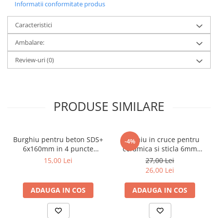
Informatii conformitate produs
Caracteristici
Ambalare:
Review-uri
(0)
PRODUSE SIMILARE
Burghiu pentru beton SDS+
Burghiu in cruce pentru
-4%
6x160mm in 4 puncte
ceramica si sticla 6mm
PROFESIONAL Draumet
Draumet
15,00 Lei
27,00 Lei
26,00 Lei
ADAUGA IN COS
ADAUGA IN COS