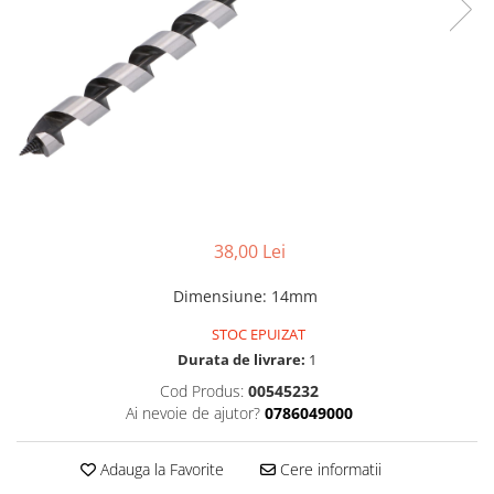
Foarfeci de mana
Galeti de lucru si accesorii
Imbusi si seturi de imbusi
Patenti, clesti si sfici
Pile de mana
Pistoale de spuma si silicon
Rangi
38,00 Lei
Razuri si razuitoare de mana
Surubelnite si seturi de
Dimensiune
:
14mm
surubelnite
STOC EPUIZAT
Trafaleti speciali
Durata de livrare:
1
Truse de tubulare si chei
Cod Produs:
00545232
Tubulare 1/2 si accesorii
Ai nevoie de ajutor?
0786049000
Adauga la Favorite
Cere informatii