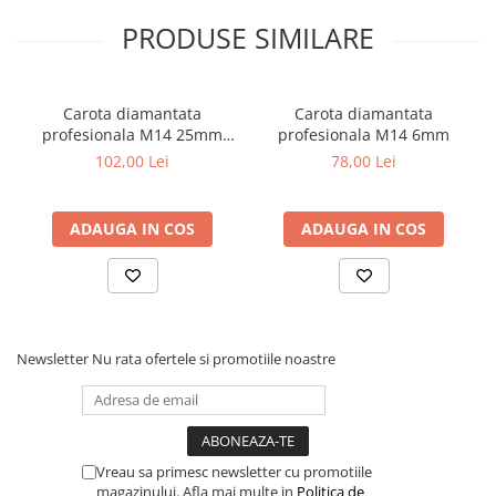
Coliere din plastic
PRODUSE SIMILARE
Lampi pe gaz, fludor
Magneti pentru sudura in unghi
Carota diamantata
Carota diamantata
Ventuze
profesionala M14 25mm
profesionala M14 6mm
Motive
102,00 Lei
78,00 Lei
Gletiere, spacluri si mistrii
Alte gletiere
Gletiere din inox
ADAUGA IN COS
ADAUGA IN COS
Gletiere profesionale
Mistrii drepte si pentru colturi
Spacluri
Newsletter
Nu rata ofertele si promotiile noastre
Instrumente pentru scris si trasat
Creioane si creta
Markere cu vopsea
Markere permanente
Vreau sa primesc newsletter cu promotiile
magazinului. Afla mai multe in
Politica de
Sfoara de trasat, oxizi