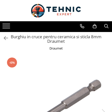
Toate Produsele
Accesorii pentru scule electrice
Accesorii pentru sculele pe aer
Burghiu in cruce pentru ceramica si sticla 8mm
Draumet
Alte accesorii pentru scule
electrice
Draumet
Biti, prelungitoare si accesorii
Mixere pentru material
-6%
Panze pentru pendular si ferastrau
sabie
Perii sarma
Benzi adezive, avertizare si
reparatii
Alte benzi
Benzi anti-alunecare