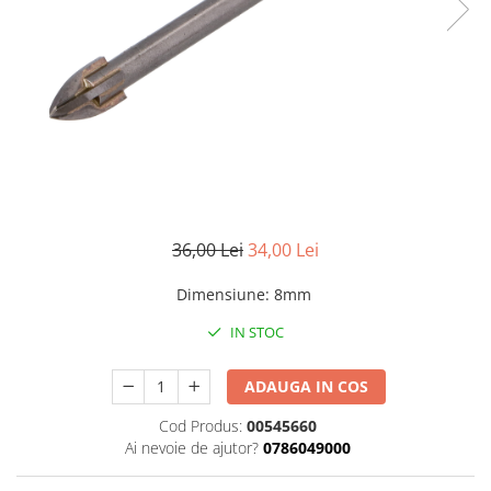
Benzi din aluminiu
Benzi dublu-adezive
Benzi duct tape
Benzi pentru avertizare
Benzi pentru zidarie
Burghie, dalti, spituri
Burghie pentru beton cu prindere
cilindirica
36,00 Lei
34,00 Lei
Burghie pentru beton SDS+
Dimensiune
:
8mm
Burghie pentru lemn
IN STOC
Burghie pentru metal cu cobalt
Burghie pentru metal in trepte -
ADAUGA IN COS
conice
Cod Produs:
00545660
Burghie pentru metal lungi
Ai nevoie de ajutor?
0786049000
Burghie pentru sticla si ceramica