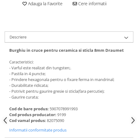
Dalti, spit-uri SDS+ si SDS MAX
Adauga la Favorite
Cere informatii
Carote, freze si accesorii pentru
slefuire
Accesorii pentru prelucrare
ceramica
Descriere
Accesorii pentru frezare
Burghiu in cruce pentru ceramica si sticla 8mm Draumet
Carote pentru ceramica
Dischete pentru slefuire ceramica
Caracteristici:
Carote HSS
- Varful este realizat din tungsten;.
- Pastila in 4 puncte;
Carote si accesorii pentru zidarie
- Prindere hexagonala pentru o fixare ferma in mandrinal;
- Durabilitate ridicata;
Freze pentru gaurire lemn si gips
- Potrivit pentru gaurire gresie si sticla(fara percutie);
carton
- Gaurire curata;
Discuri pentru taiere si slefuire
Cod de bare produs:
5907078991993
Discuri lamelare cu smirghel
Cod produs producator:
9199
Discuri pentru ferastrau circular
Cod vamal produs:
82075090
Discuri pentru slefuire gleturi
Informatii conformitate produs
Discuri pentru taiere si polizare