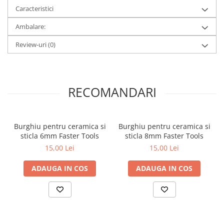
Caracteristici
metal
Discuri smirghel cu velcro
Ambalare:
Taiere umeda si uscata
Review-uri
(0)
Distantieri nivelare si fixare
Distantieri cruce, tip T si penite
Distantieri pentru nivelare
RECOMANDARI
Echipamente pentru protectie
Alte echipamente de protectie
Burghiu pentru ceramica si
Burghiu pentru ceramica si
Articole curatenie
sticla 6mm Faster Tools
sticla 8mm Faster Tools
Centuri scule si hamuri
15,00 Lei
15,00 Lei
Folie pentru protectie mobila
ADAUGA IN COS
ADAUGA IN COS
Manusi pentru protectie
Saci pentru menaj
Elemente pentru prindere si fixare
Chingi si cordeline