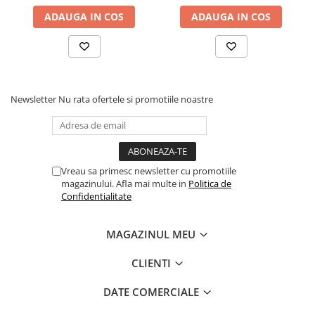
Coliere din plastic
ADAUGA IN COS
ADAUGA IN COS
Lampi pe gaz, fludor
Magneti pentru sudura in unghi
Ventuze
Newsletter
Nu rata ofertele si promotiile noastre
Gletiere, spacluri si mistrii
Alte gletiere
Gletiere din inox
Gletiere profesionale
Vreau sa primesc newsletter cu promotiile
magazinului. Afla mai multe in
Politica de
Mistrii drepte si pentru colturi
Confidentialitate
Spacluri
Instrumente pentru scris si trasat
MAGAZINUL MEU
Creioane si creta
CLIENTI
Markere cu vopsea
DATE COMERCIALE
Markere permanente
Sfoara de trasat, oxizi