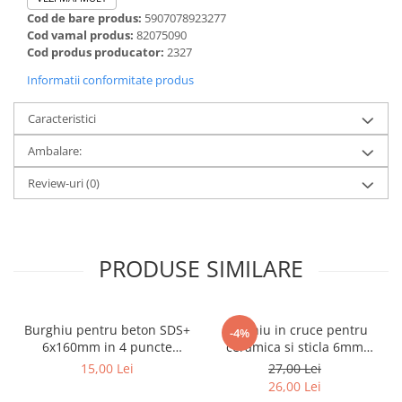
metal
Cod de bare produs:
5907078923277
Cod vamal produs:
82075090
Discuri smirghel cu velcro
Cod produs producator:
2327
Taiere umeda si uscata
Informatii conformitate produs
Distantieri nivelare si fixare
Caracteristici
Distantieri cruce, tip T si penite
Ambalare:
Distantieri pentru nivelare
Echipamente pentru protectie
Review-uri
(0)
Alte echipamente de protectie
Articole curatenie
Centuri scule si hamuri
PRODUSE SIMILARE
Folie pentru protectie mobila
Manusi pentru protectie
Burghiu pentru beton SDS+
Burghiu in cruce pentru
-4%
Saci pentru menaj
6x160mm in 4 puncte
ceramica si sticla 6mm
PROFESIONAL Draumet
Draumet
15,00 Lei
27,00 Lei
Elemente pentru prindere si fixare
26,00 Lei
Chingi si cordeline