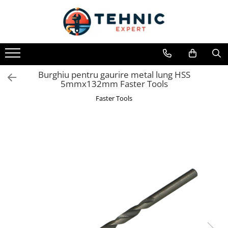
Toate Produsele
Accesorii pentru scule electrice
Accesorii pentru sculele pe aer
Burghiu pentru gaurire metal lung HSS
5mmx132mm Faster Tools
Alte accesorii pentru scule
electrice
Faster Tools
Biti, prelungitoare si accesorii
Mixere pentru material
Panze pentru pendular si ferastrau
sabie
Perii sarma
Benzi adezive, avertizare si
reparatii
Alte benzi
Benzi anti-alunecare