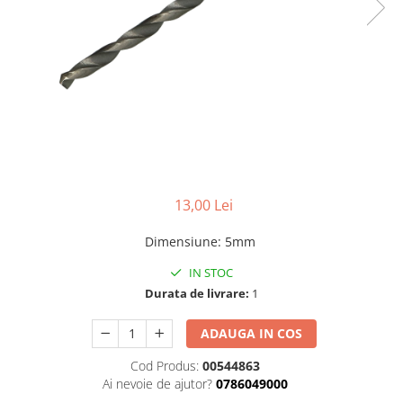
Benzi din aluminiu
Benzi dublu-adezive
Benzi duct tape
Benzi pentru avertizare
Benzi pentru zidarie
Burghie, dalti, spituri
Burghie pentru beton cu prindere
cilindirica
13,00 Lei
Burghie pentru beton SDS+
Dimensiune
:
5mm
Burghie pentru lemn
IN STOC
Burghie pentru metal cu cobalt
Durata de livrare:
1
Burghie pentru metal in trepte -
conice
ADAUGA IN COS
Burghie pentru metal lungi
Cod Produs:
00544863
Ai nevoie de ajutor?
0786049000
Burghie pentru sticla si ceramica