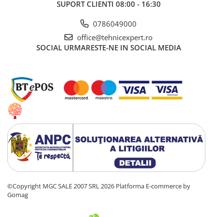
SUPORT CLIENTI
08:00 - 16:30
Lacate si antifurturi
0786049000
Antifurturi
office@tehnicexpert.ro
Lacate
SOCIAL
URMARESTE-NE IN SOCIAL MEDIA
Scule de mana
Alte scule de mana
Capsatoare si capse pentru
tapiterie
Chei combinate
Chei combinate cu clichet
Ciocane cauciucate
Ciocane cu maner din lemn
Ciocane dulgherie
Clesti papagali si suedezi
©Copyright MGC SALE 2007 SRL 2026
Platforma E-commerce by
Gomag
Clesti popnituri
Cuttere si lame pentru cutter