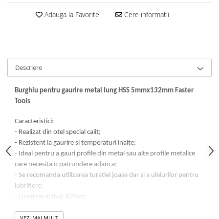
Dalti, spit-uri SDS+ si SDS MAX
Adauga la Favorite
Cere informatii
Carote, freze si accesorii pentru
slefuire
Accesorii pentru prelucrare
ceramica
Accesorii pentru frezare
Descriere
Carote pentru ceramica
Burghiu pentru gaurire metal lung HSS 5mmx132mm Faster
Dischete pentru slefuire ceramica
Tools
Carote HSS
Carote si accesorii pentru zidarie
Caracteristici:
- Realizat din otel special calit;
Freze pentru gaurire lemn si gips
- Rezistent la gaurire si temperaturi inalte;
carton
- Ideal pentru a gauri profile din metal sau alte profile metalice
Discuri pentru taiere si slefuire
care necesita o patrundere adanca;
Discuri lamelare cu smirghel
- Se recomanda utilizarea turatiei joase dar si a uleiurilor pentru
lubrifiere;
Discuri pentru ferastrau circular
- Lungime activa: 87mm;
Discuri pentru slefuire gleturi
- Lungime totala: 132mm;
VEZI MAI MULT
Discuri pentru taiere si polizare