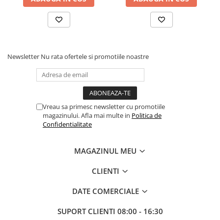
Coliere din plastic
Lampi pe gaz, fludor
Magneti pentru sudura in unghi
Ventuze
Newsletter
Nu rata ofertele si promotiile noastre
Gletiere, spacluri si mistrii
Alte gletiere
Gletiere din inox
Vreau sa primesc newsletter cu promotiile
Gletiere profesionale
magazinului. Afla mai multe in
Politica de
Confidentialitate
Mistrii drepte si pentru colturi
Spacluri
MAGAZINUL MEU
Instrumente pentru scris si trasat
CLIENTI
Creioane si creta
Markere cu vopsea
DATE COMERCIALE
Markere permanente
SUPORT CLIENTI
08:00 - 16:30
Sfoara de trasat, oxizi