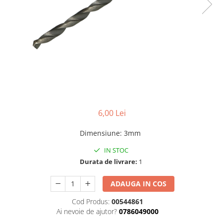
Benzi din aluminiu
Benzi dublu-adezive
Benzi duct tape
Benzi pentru avertizare
Benzi pentru zidarie
Burghie, dalti, spituri
Burghie pentru beton cu prindere
cilindirica
6,00 Lei
Burghie pentru beton SDS+
Dimensiune
:
3mm
Burghie pentru lemn
IN STOC
Burghie pentru metal cu cobalt
Durata de livrare:
1
Burghie pentru metal in trepte -
conice
ADAUGA IN COS
Burghie pentru metal lungi
Cod Produs:
00544861
Ai nevoie de ajutor?
0786049000
Burghie pentru sticla si ceramica