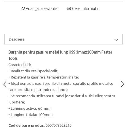
Dalti, spit-uri SDS+ si SDS MAX
Adauga la Favorite
Cere informatii
Carote, freze si accesorii pentru
slefuire
Accesorii pentru prelucrare
ceramica
Accesorii pentru frezare
Descriere
Carote pentru ceramica
Burghiu pentru gaurire metal lung HSS 3mmx100mm Faster
Dischete pentru slefuire ceramica
Tools
Carote HSS
Caracteristici:
Carote si accesorii pentru zidarie
- Realizat din otel special calit;
- Rezistent la gaurire si temperaturi inalte;
Freze pentru gaurire lemn si gips
- Ideal pentru a gauri profile din metal sau alte profile metalice
carton
care necesita o patrundere adanca;
Discuri pentru taiere si slefuire
- Se recomanda utilizarea turatiei joase dar si a uleiurilor pentru
Discuri lamelare cu smirghel
lubrifiere;
- Lungime activa: 66mm;
Discuri pentru ferastrau circular
- Lungime totala: 100mm;
Discuri pentru slefuire gleturi
Cod de bare produs:
5907078923215
Discuri pentru taiere si polizare