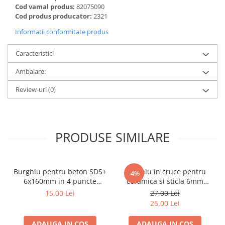
Cod vamal produs:
82075090
metal
Cod produs producator:
2321
Discuri smirghel cu velcro
Informatii conformitate produs
Taiere umeda si uscata
Caracteristici
Distantieri nivelare si fixare
Distantieri cruce, tip T si penite
Ambalare:
Distantieri pentru nivelare
Review-uri
(0)
Echipamente pentru protectie
Alte echipamente de protectie
Articole curatenie
PRODUSE SIMILARE
Centuri scule si hamuri
Folie pentru protectie mobila
Burghiu pentru beton SDS+
Burghiu in cruce pentru
-4%
Manusi pentru protectie
6x160mm in 4 puncte
ceramica si sticla 6mm
PROFESIONAL Draumet
Draumet
Saci pentru menaj
15,00 Lei
27,00 Lei
26,00 Lei
Elemente pentru prindere si fixare
Chingi si cordeline
ADAUGA IN COS
ADAUGA IN COS