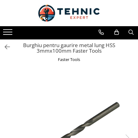
Toate Produsele
Accesorii pentru scule electrice
Accesorii pentru sculele pe aer
Burghiu pentru gaurire metal lung HSS
3mmx100mm Faster Tools
Alte accesorii pentru scule
electrice
Faster Tools
Biti, prelungitoare si accesorii
Mixere pentru material
Panze pentru pendular si ferastrau
sabie
Perii sarma
Benzi adezive, avertizare si
reparatii
Alte benzi
Benzi anti-alunecare