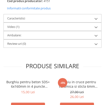
Cod produs producator:
4151
metal
Informatii conformitate produs
Discuri smirghel cu velcro
Caracteristici
Taiere umeda si uscata
Distantieri nivelare si fixare
Video
(1)
Distantieri cruce, tip T si penite
Ambalare:
Distantieri pentru nivelare
Review-uri
(0)
Echipamente pentru protectie
Alte echipamente de protectie
Articole curatenie
PRODUSE SIMILARE
Centuri scule si hamuri
Folie pentru protectie mobila
Burghiu pentru beton SDS+
Burghiu in cruce pentru
Manusi pentru protectie
-4%
6x160mm in 4 puncte
ceramica si sticla 6mm
Saci pentru menaj
PROFESIONAL Draumet
Draumet
15,00 Lei
27,00 Lei
26,00 Lei
Elemente pentru prindere si fixare
Chingi si cordeline