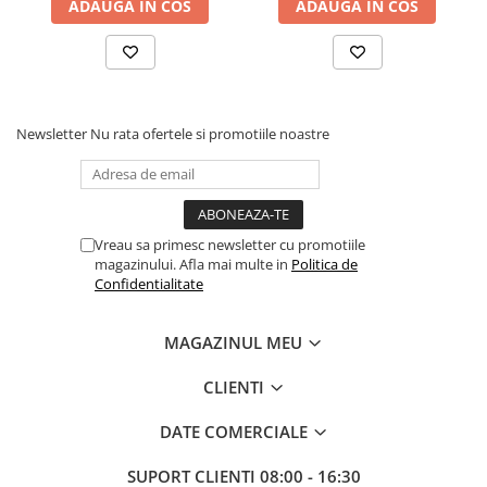
ADAUGA IN COS
ADAUGA IN COS
Coliere din plastic
Lampi pe gaz, fludor
Magneti pentru sudura in unghi
Ventuze
Newsletter
Nu rata ofertele si promotiile noastre
Gletiere, spacluri si mistrii
Alte gletiere
Gletiere din inox
Vreau sa primesc newsletter cu promotiile
Gletiere profesionale
magazinului. Afla mai multe in
Politica de
Confidentialitate
Mistrii drepte si pentru colturi
Spacluri
MAGAZINUL MEU
Instrumente pentru scris si trasat
Creioane si creta
CLIENTI
Markere cu vopsea
DATE COMERCIALE
Markere permanente
SUPORT CLIENTI
08:00 - 16:30
Sfoara de trasat, oxizi