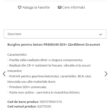
Dalti, spit-uri SDS+ si SDS MAX
Adauga la Favorite
Cere informatii
Carote, freze si accesorii pentru
slefuire
Accesorii pentru prelucrare
ceramica
Accesorii pentru frezare
Descriere
Carote pentru ceramica
Burghiu pentru beton PREMIUM SDS+ 22x450mm Draumet
Dischete pentru slefuire ceramica
Carote HSS
Caracteristici:
Carote si accesorii pentru zidarie
- Pastila vidia realizata dintr-o singura componenta;
- Realizat din CR-V rezistent la frecare, vibratie si la socuri
Freze pentru gaurire lemn si gips
mecanice;
carton
- Potrivit pentru gaurirea betonului, caramizilor, BCA-ului,
Discuri pentru taiere si slefuire
tencuiala sau alte materiale dure;
Discuri lamelare cu smirghel
- Prindere SDS+ universala;
- Parte non-activa - care intra in mandrina 60mm;
Discuri pentru ferastrau circular
Cod de bare produs:
5907078941516
Discuri pentru slefuire gleturi
Cod vamal produs:
82075030
Discuri pentru taiere si polizare