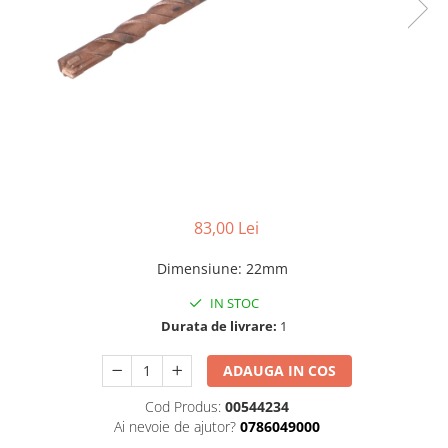
Benzi din aluminiu
Benzi dublu-adezive
Benzi duct tape
Benzi pentru avertizare
Benzi pentru zidarie
Burghie, dalti, spituri
Burghie pentru beton cu prindere
cilindirica
83,00 Lei
Burghie pentru beton SDS+
Dimensiune
:
22mm
Burghie pentru lemn
IN STOC
Burghie pentru metal cu cobalt
Durata de livrare:
1
Burghie pentru metal in trepte -
conice
ADAUGA IN COS
Burghie pentru metal lungi
Cod Produs:
00544234
Ai nevoie de ajutor?
0786049000
Burghie pentru sticla si ceramica