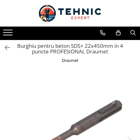
Toate Produsele
Accesorii pentru scule electrice
Accesorii pentru sculele pe aer
Burghiu pentru beton SDS+ 22x450mm in 4
puncte PROFESIONAL Draumet
Alte accesorii pentru scule
electrice
Draumet
Biti, prelungitoare si accesorii
Mixere pentru material
Panze pentru pendular si ferastrau
sabie
Perii sarma
Benzi adezive, avertizare si
reparatii
Alte benzi
Benzi anti-alunecare