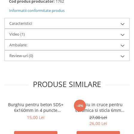
Cod produs producator:
1762
metal
Informatii conformitate produs
Discuri smirghel cu velcro
Caracteristici
Taiere umeda si uscata
Distantieri nivelare si fixare
Video
(1)
Distantieri cruce, tip T si penite
Ambalare:
Distantieri pentru nivelare
Review-uri
(0)
Echipamente pentru protectie
Alte echipamente de protectie
Articole curatenie
PRODUSE SIMILARE
Centuri scule si hamuri
Folie pentru protectie mobila
Burghiu pentru beton SDS+
Burghiu in cruce pentru
Manusi pentru protectie
-4%
6x160mm in 4 puncte
ceramica si sticla 6mm
Saci pentru menaj
PROFESIONAL Draumet
Draumet
15,00 Lei
27,00 Lei
26,00 Lei
Elemente pentru prindere si fixare
Chingi si cordeline