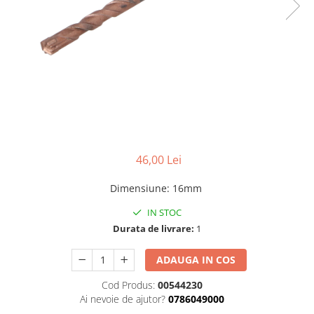
Benzi din aluminiu
Benzi dublu-adezive
Benzi duct tape
Benzi pentru avertizare
Benzi pentru zidarie
Burghie, dalti, spituri
Burghie pentru beton cu prindere
cilindirica
46,00 Lei
Burghie pentru beton SDS+
Dimensiune
:
16mm
Burghie pentru lemn
IN STOC
Burghie pentru metal cu cobalt
Durata de livrare:
1
Burghie pentru metal in trepte -
conice
ADAUGA IN COS
Burghie pentru metal lungi
Cod Produs:
00544230
Ai nevoie de ajutor?
0786049000
Burghie pentru sticla si ceramica