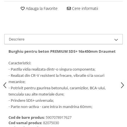
Dalti, spit-uri SDS+ si SDS MAX
Adauga la Favorite
Cere informatii
Carote, freze si accesorii pentru
slefuire
Accesorii pentru prelucrare
ceramica
Accesorii pentru frezare
Descriere
Carote pentru ceramica
Burghiu pentru beton PREMIUM SDS+ 16x450mm Draumet
Dischete pentru slefuire ceramica
Carote HSS
Caracteristici:
Carote si accesorii pentru zidarie
- Pastila vidia realizata dintr-o singura componenta;
- Realizat din CR-V rezistent la frecare, vibratie si la socuri
Freze pentru gaurire lemn si gips
mecanice;
carton
- Potrivit pentru gaurirea betonului, caramizilor, BCA-ului,
Discuri pentru taiere si slefuire
tencuiala sau alte materiale dure;
Discuri lamelare cu smirghel
- Prindere SDS+ universala;
- Parte non-activa - care intra in mandrina 60mm;
Discuri pentru ferastrau circular
Cod de bare produs:
5907078917627
Discuri pentru slefuire gleturi
Cod vamal produs:
82075030
Discuri pentru taiere si polizare