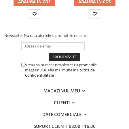
ADAUGA IN COS
ADAUGA IN COS
Coliere din plastic
Lampi pe gaz, fludor
Magneti pentru sudura in unghi
Ventuze
Newsletter
Nu rata ofertele si promotiile noastre
Gletiere, spacluri si mistrii
Alte gletiere
Gletiere din inox
Vreau sa primesc newsletter cu promotiile
Gletiere profesionale
magazinului. Afla mai multe in
Politica de
Confidentialitate
Mistrii drepte si pentru colturi
Spacluri
MAGAZINUL MEU
Instrumente pentru scris si trasat
Creioane si creta
CLIENTI
Markere cu vopsea
DATE COMERCIALE
Markere permanente
SUPORT CLIENTI
08:00 - 16:30
Sfoara de trasat, oxizi