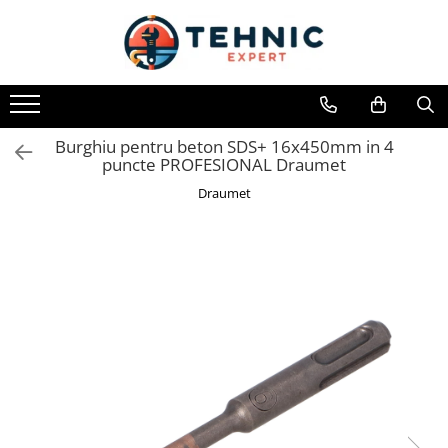
Toate Produsele
Accesorii pentru scule electrice
Accesorii pentru sculele pe aer
Burghiu pentru beton SDS+ 16x450mm in 4
puncte PROFESIONAL Draumet
Alte accesorii pentru scule
electrice
Draumet
Biti, prelungitoare si accesorii
Mixere pentru material
Panze pentru pendular si ferastrau
sabie
Perii sarma
Benzi adezive, avertizare si
reparatii
Alte benzi
Benzi anti-alunecare