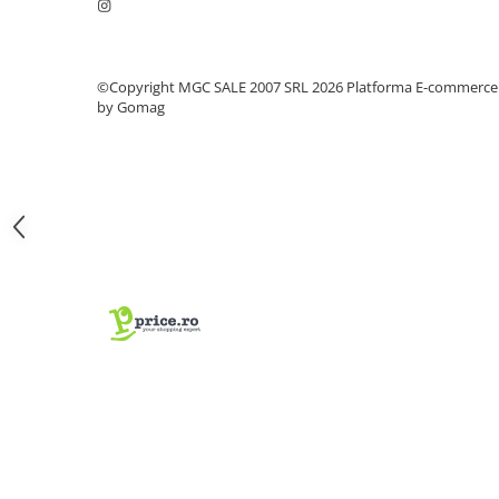
Coliere din plastic
Lampi pe gaz, fludor
©Copyright MGC SALE 2007 SRL 2026
Platforma E-commerce
Magneti pentru sudura in unghi
by Gomag
Ventuze
Gletiere, spacluri si mistrii
Alte gletiere
Gletiere din inox
Gletiere profesionale
Mistrii drepte si pentru colturi
Spacluri
Instrumente pentru scris si trasat
Creioane si creta
Markere cu vopsea
Markere permanente
Sfoara de trasat, oxizi