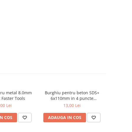
tru metal 8.0mm
Burghiu pentru beton SDS+
Burghiu
-6%
 Faster Tools
6x110mm in 4 puncte
cerami
PROFESIONAL Draumet
,00 Lei
13,00 Lei
36,0
N COS
ADAUGA IN COS
ADAUG