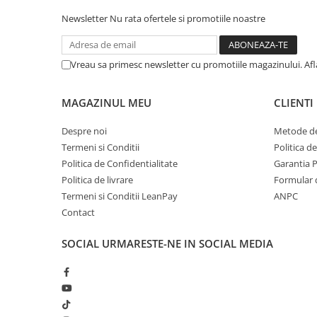
metal
Newsletter
Nu rata ofertele si promotiile noastre
Discuri smirghel cu velcro
Taiere umeda si uscata
Vreau sa primesc newsletter cu promotiile magazinului. Af
Distantieri nivelare si fixare
Distantieri cruce, tip T si penite
MAGAZINUL MEU
CLIENTI
Distantieri pentru nivelare
Despre noi
Metode de
Echipamente pentru protectie
Termeni si Conditii
Politica d
Alte echipamente de protectie
Politica de Confidentialitate
Garantia 
Politica de livrare
Formular 
Articole curatenie
Termeni si Conditii LeanPay
ANPC
Centuri scule si hamuri
Contact
Folie pentru protectie mobila
SOCIAL
URMARESTE-NE IN SOCIAL MEDIA
Manusi pentru protectie
Saci pentru menaj
Elemente pentru prindere si fixare
Chingi si cordeline