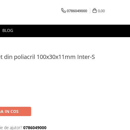
0786049000
0,00
BLOG
et din poliacril 100x30x11mm Inter-S
A IN COS
ie de ajutor?
0786049000