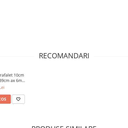
RECOMANDARI
rafalet 10cm
 39cm ax 6mm
-S
Lei
COS