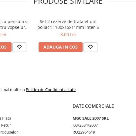
PRODUSE SIMILARE
t cu pensula si
Set 2 rezerve de trafalet din
tru vopseluri
poliacril 100x15x11mm Inter-S
avabile Inter-S
Lei
8,00 Lei
COS
ADAUGA IN COS
la mai multe in
Politica de Confidentialitate
DATE COMERCIALE
 Plata
MGC SALE 2007 SRL
e Retur
J03/2534/2007
Produselor
RO22964619