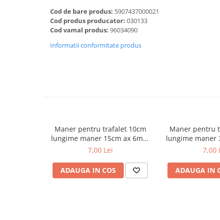
Dalti, spit-uri SDS+ si SDS MAX
Cod de bare produs:
5907437000021
Carote, freze si accesorii pentru
Cod produs producator:
030133
slefuire
Cod vamal produs:
96034090
Accesorii pentru prelucrare
Informatii conformitate produs
ceramica
Accesorii pentru frezare
Carote pentru ceramica
Dischete pentru slefuire ceramica
Carote HSS
Carote si accesorii pentru zidarie
Maner pentru trafalet 10cm
Maner pentru t
Freze pentru gaurire lemn si gips
lungime maner 15cm ax 6mm
lungime maner
carton
Inter-S
Inter
7,00 Lei
7,00 
Discuri pentru taiere si slefuire
ADAUGA IN COS
ADAUGA IN 
Discuri lamelare cu smirghel
Discuri pentru ferastrau circular
Discuri pentru slefuire gleturi
Discuri pentru taiere si polizare