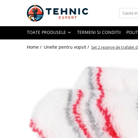
Toate Produsele
TOATE PRODUSELE
TERMENI SI CONDITII
POLI
Accesorii pentru scule electrice
Accesorii pentru sculele pe aer
Home /
Unelte pentru vopsit /
Set 2 rezerve de trafalet 
Alte accesorii pentru scule
electrice
Biti, prelungitoare si accesorii
Mixere pentru material
Panze pentru pendular si ferastrau
sabie
Perii sarma
Benzi adezive, avertizare si
reparatii
Alte benzi
Benzi anti-alunecare