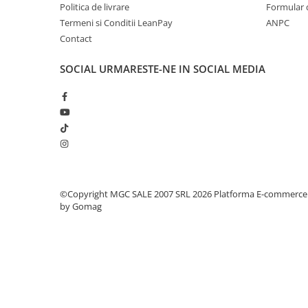
Politica de livrare
Formular 
Coliere din plastic
Termeni si Conditii LeanPay
ANPC
Lampi pe gaz, fludor
Contact
Magneti pentru sudura in unghi
SOCIAL
URMARESTE-NE IN SOCIAL MEDIA
Ventuze
Gletiere, spacluri si mistrii
Alte gletiere
Gletiere din inox
Gletiere profesionale
Mistrii drepte si pentru colturi
©Copyright MGC SALE 2007 SRL 2026
Platforma E-commerce
Spacluri
by Gomag
Instrumente pentru scris si trasat
Creioane si creta
Markere cu vopsea
Markere permanente
Sfoara de trasat, oxizi