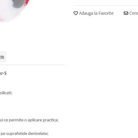
Adauga la Favorite
Cere 
(0)
er-S
ilicati;
i ce permite o aplicare practica;
t pe suprafetele denivelate;