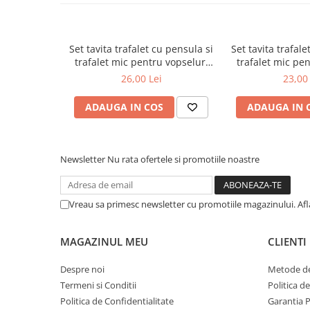
metal
Discuri smirghel cu velcro
Set tavita trafalet cu pensula si
Set tavita trafale
Taiere umeda si uscata
trafalet mic pentru vopseluri
trafalet mic pen
alchidice Inter-S
l
Distantieri nivelare si fixare
26,00 Lei
23,00 
Distantieri cruce, tip T si penite
ADAUGA IN COS
ADAUGA IN 
Distantieri pentru nivelare
Echipamente pentru protectie
Alte echipamente de protectie
Newsletter
Nu rata ofertele si promotiile noastre
Articole curatenie
Centuri scule si hamuri
Vreau sa primesc newsletter cu promotiile magazinului. Af
Folie pentru protectie mobila
MAGAZINUL MEU
CLIENTI
Manusi pentru protectie
Saci pentru menaj
Despre noi
Metode de
Termeni si Conditii
Politica d
Elemente pentru prindere si fixare
Politica de Confidentialitate
Garantia 
Chingi si cordeline