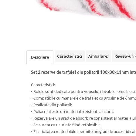
Benzi din aluminiu
Benzi dublu-adezive
Benzi duct tape
Benzi pentru avertizare
Benzi pentru zidarie
Burghie, dalti, spituri
Caracteristici
Ambalare:
Review-uri
Descriere
Burghie pentru beton cu prindere
cilindirica
Set 2 rezerve de trafalet din poliacril 100x30x11mm Int
Burghie pentru beton SDS+
Caracteristici:
Burghie pentru lemn
- Rolele sunt dedicate pentru vopseluri lavabile, emulsie si s
Burghie pentru metal cu cobalt
- Compatibile cu manarele de trafalet cu grosime de 6mm;
Burghie pentru metal in trepte -
- Realizate din poliacril;
conice
- Poliacrilul este un material rezistent la uzura.
- Rezerva are un grad de absorbire consistent al materialulu
Burghie pentru metal lungi
- Se curata cu usurinta fiind refolosibil;
Burghie pentru sticla si ceramica
- Elasticitatea materialului permite un grad de acces ridica