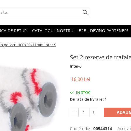
TICA DE RETUR
CATALOGUL NOSTRU
B2B - DEVINO PARTENER!
din poliacril 100x30x11mm Inter-S
Set 2 rezerve de trafal
Inter-S
16,00 Lei
IN STOC
Durata de livrare:
1
ADAUG
Cod Produs:
00544314
Ai nevo