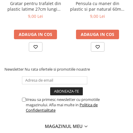
Gratar pentru trafalet din
Pensula cu maner din
plastic latime 27cm lungime
plastic si par natural 60mm
30cm Inter-S
Inter-S
9,00 Lei
9,00 Lei
ADAUGA IN COS
ADAUGA IN COS
Newsletter
Nu rata ofertele si promotiile noastre
Vreau sa primesc newsletter cu promotiile
magazinului. Afla mai multe in
Politica de
Confidentialitate
MAGAZINUL MEU