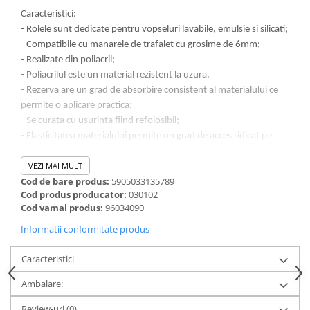
Caracteristici:
- Rolele sunt dedicate pentru vopseluri lavabile, emulsie si silicati;
- Compatibile cu manarele de trafalet cu grosime de 6mm;
- Realizate din poliacril;
- Poliacrilul este un material rezistent la uzura.
- Rezerva are un grad de absorbire consistent al materialului ce
permite o aplicare practica;
- Se curata cu usurinta fiind refolosibil;
- Elasticitatea materialului permite un grad de acces ridicat pe
suprafetele denivelate;
VEZI MAI MULT
Cod de bare produs:
5905033135789
Cod produs producator:
030102
Cod vamal produs:
96034090
Informatii conformitate produs
Caracteristici
Ambalare:
Review-uri
(0)