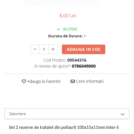
Foarfeci de mana
Galeti de lucru si accesorii
8,00 Lei
Imbusi si seturi de imbusi
IN STOC
Patenti, clesti si sfici
Durata de livrare:
1
Pile de mana
ADAUGA IN COS
Pistoale de spuma si silicon
Rangi
Cod Produs:
00544316
Ai nevoie de ajutor?
0786049000
Razuri si razuitoare de mana
Surubelnite si seturi de
Adauga la Favorite
Cere informatii
surubelnite
Trafaleti speciali
Truse de tubulare si chei
Tubulare 1/2 si accesorii
Descriere
Set 2 rezerve de trafalet din poliacril 100x15x11mm Inter-S