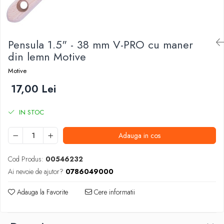
Foarfeci de mana
Galeti de lucru si accesorii
Imbusi si seturi de imbusi
Pensula 1.5" - 38 mm V-PRO cu maner
Patenti, clesti si sfici
din lemn Motive
Pile de mana
Motive
Pistoale de spuma si silicon
17,00 Lei
Rangi
IN STOC
Razuri si razuitoare de mana
Surubelnite si seturi de surubelnite
Adauga in cos
Trafaleti speciali
Cod Produs:
00546232
Truse de tubulare si chei
Ai nevoie de ajutor?
0786049000
Tubulare 1/2 si accesorii
Adauga la Favorite
Cere informatii