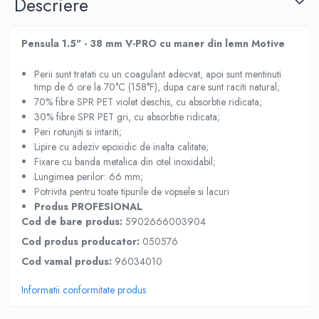
Descriere
Pensula 1.5" - 38 mm V-PRO cu maner din lemn Motive
Perii sunt tratati cu un coagulant adecvat, apoi sunt mentinuti
timp de 6 ore la 70°C (158°F), dupa care sunt raciti natural;
70% fibre SPR PET violet deschis, cu absorbtie ridicata;
30% fibre SPR PET gri, cu absorbtie ridicata;
Peri rotunjiti si intariti;
Lipire cu adeziv epoxidic de inalta calitate;
Fixare cu banda metalica din otel inoxidabil;
Lungimea perilor: 66 mm;
Potrivita pentru toate tipurile de vopsele si lacuri
Produs PROFESIONAL
Cod de bare produs:
5902666003904
Cod produs producator:
050576
Cod vamal produs:
96034010
Informatii conformitate produs