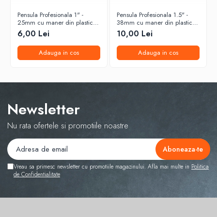
Pensula Profesionala 1" -
Pensula Profesionala 1.5" -
25mm cu maner din plastic
38mm cu maner din plastic
Motive RED
Motive RED
6,00 Lei
10,00 Lei
Adauga in cos
Adauga in cos
Newsletter
Nu rata ofertele si promotiile noastre
Vreau sa primesc newsletter cu promotiile magazinului. Afla mai multe in
Politica
de Confidentialitate