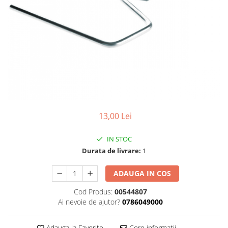
Foarfeci de mana
Galeti de lucru si accesorii
Imbusi si seturi de imbusi
Patenti, clesti si sfici
Pile de mana
Pistoale de spuma si silicon
Rangi
13,00 Lei
Razuri si razuitoare de mana
Surubelnite si seturi de
IN STOC
surubelnite
Durata de livrare:
1
Trafaleti speciali
ADAUGA IN COS
Truse de tubulare si chei
Tubulare 1/2 si accesorii
Cod Produs:
00544807
Ai nevoie de ajutor?
0786049000
Adauga la Favorite
Cere informatii