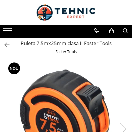
Toate Produsele
Accesorii pentru scule electrice
Accesorii pentru sculele pe aer
Ruleta 7.5mx25mm clasa II Faster Tools
Alte accesorii pentru scule
Faster Tools
electrice
Biti, prelungitoare si accesorii
NOU
Mixere pentru material
Panze pentru pendular si ferastrau
sabie
Perii sarma
Benzi adezive, avertizare si
reparatii
Alte benzi
Benzi anti-alunecare