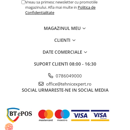
Vreau sa primesc newsletter cu promotiile
magazinului. Afla mai multe in
Politica de
Lacate si antifurturi
Confidentialitate
Antifurturi
Lacate
MAGAZINUL MEU
Scule de mana
CLIENTI
Alte scule de mana
Capsatoare si capse pentru
DATE COMERCIALE
tapiterie
SUPORT CLIENTI
08:00 - 16:30
Chei combinate
Chei combinate cu clichet
0786049000
Ciocane cauciucate
office@tehnicexpert.ro
SOCIAL
URMARESTE-NE IN SOCIAL MEDIA
Ciocane cu maner din lemn
Ciocane dulgherie
Clesti papagali si suedezi
Clesti popnituri
Cuttere si lame pentru cutter