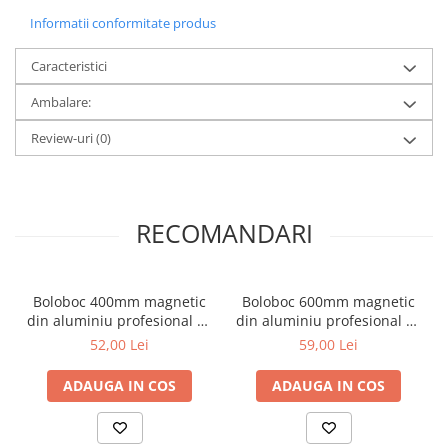
metal
Informatii conformitate produs
Discuri smirghel cu velcro
Caracteristici
Taiere umeda si uscata
Ambalare:
Distantieri nivelare si fixare
Review-uri
(0)
Distantieri cruce, tip T si penite
Distantieri pentru nivelare
Echipamente pentru protectie
RECOMANDARI
Alte echipamente de protectie
Articole curatenie
Centuri scule si hamuri
Boloboc 400mm magnetic
Boloboc 600mm magnetic
Folie pentru protectie mobila
din aluminiu profesional cu
din aluminiu profesional cu
3 bule Inter-S
3 bule Inter-S
52,00 Lei
59,00 Lei
Manusi pentru protectie
Saci pentru menaj
ADAUGA IN COS
ADAUGA IN COS
Elemente pentru prindere si fixare
Chingi si cordeline