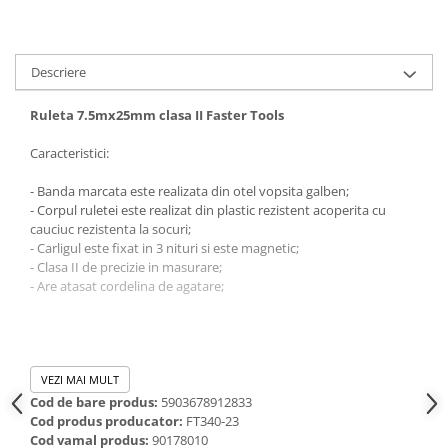
Dalti, spit-uri SDS+ si SDS MAX
Carote, freze si accesorii pentru
slefuire
Descriere
Accesorii pentru prelucrare
ceramica
Ruleta 7.5mx25mm clasa II Faster Tools
Accesorii pentru frezare
Caracteristici:
Carote pentru ceramica
Dischete pentru slefuire ceramica
- Banda marcata este realizata din otel vopsita galben;
- Corpul ruletei este realizat din plastic rezistent acoperita cu
Carote HSS
cauciuc rezistenta la socuri;
Carote si accesorii pentru zidarie
- Carligul este fixat in 3 nituri si este magnetic;
- Clasa II de precizie in masurare;
Freze pentru gaurire lemn si gips
- Are atasat cordelina de agatare;
carton
Discuri pentru taiere si slefuire
Discuri lamelare cu smirghel
VEZI MAI MULT
Discuri pentru ferastrau circular
Cod de bare produs:
5903678912833
Discuri pentru slefuire gleturi
Cod produs producator:
FT340-23
Cod vamal produs:
90178010
Discuri pentru taiere si polizare