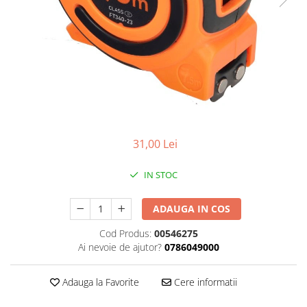
Benzi din aluminiu
Benzi dublu-adezive
Benzi duct tape
Benzi pentru avertizare
Benzi pentru zidarie
Burghie, dalti, spituri
Burghie pentru beton cu prindere
31,00 Lei
cilindirica
Burghie pentru beton SDS+
IN STOC
Burghie pentru lemn
ADAUGA IN COS
Burghie pentru metal cu cobalt
Cod Produs:
00546275
Burghie pentru metal in trepte -
Ai nevoie de ajutor?
0786049000
conice
Burghie pentru metal lungi
Adauga la Favorite
Cere informatii
Burghie pentru sticla si ceramica