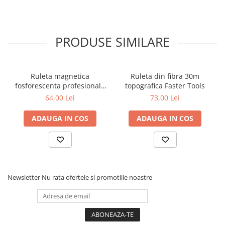
Coliere din plastic
Lampi pe gaz, fludor
PRODUSE SIMILARE
Magneti pentru sudura in unghi
Ventuze
Gletiere, spacluri si mistrii
Ruleta magnetica
Ruleta din fibra 30m
fosforescenta profesionala
topografica Faster Tools
Alte gletiere
DUO-SCALE 5m Motive
64,00 Lei
73,00 Lei
Gletiere din inox
Gletiere profesionale
ADAUGA IN COS
ADAUGA IN COS
Mistrii drepte si pentru colturi
Spacluri
Instrumente pentru scris si trasat
Creioane si creta
Newsletter
Nu rata ofertele si promotiile noastre
Markere cu vopsea
Markere permanente
Sfoara de trasat, oxizi