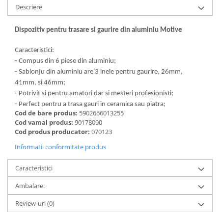
Dalti, spit-uri SDS+ si SDS MAX
Descriere
Carote, freze si accesorii pentru
slefuire
Dispozitiv pentru trasare si gaurire din aluminiu Motive
Accesorii pentru prelucrare
Caracteristici:
ceramica
- Compus din 6 piese din aluminiu;
Accesorii pentru frezare
- Sablonju din aluminiu are 3 inele pentru gaurire, 26mm,
Carote pentru ceramica
41mm, si 46mm;
Dischete pentru slefuire ceramica
- Potrivit si pentru amatori dar si mesteri profesionisti;
- Perfect pentru a trasa gauri in ceramica sau piatra;
Carote HSS
Cod de bare produs:
5902666013255
Carote si accesorii pentru zidarie
Cod vamal produs:
90178090
Cod produs producator:
070123
Freze pentru gaurire lemn si gips
carton
Informatii conformitate produs
Discuri pentru taiere si slefuire
Caracteristici
Discuri lamelare cu smirghel
Ambalare:
Discuri pentru ferastrau circular
Review-uri
(0)
Discuri pentru slefuire gleturi
Discuri pentru taiere si polizare