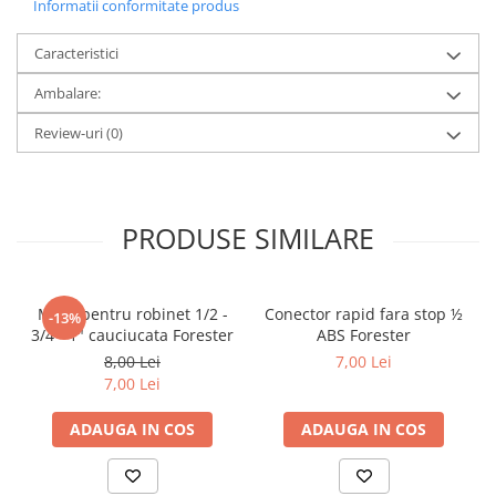
Informatii conformitate produs
Caracteristici
Ambalare:
Review-uri
(0)
PRODUSE SIMILARE
Mufa pentru robinet 1/2 -
Conector rapid fara stop ½
-13%
3/4 - 1" cauciucata Forester
ABS Forester
8,00 Lei
7,00 Lei
7,00 Lei
ADAUGA IN COS
ADAUGA IN COS