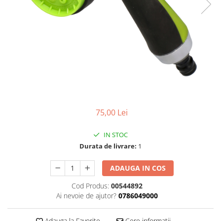
Foarfeci de mana
Galeti de lucru si accesorii
Imbusi si seturi de imbusi
Patenti, clesti si sfici
Pile de mana
Pistoale de spuma si silicon
Rangi
75,00 Lei
Razuri si razuitoare de mana
Surubelnite si seturi de
IN STOC
surubelnite
Durata de livrare:
1
Trafaleti speciali
ADAUGA IN COS
Truse de tubulare si chei
Tubulare 1/2 si accesorii
Cod Produs:
00544892
Ai nevoie de ajutor?
0786049000
Adauga la Favorite
Cere informatii