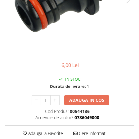
Foarfeci de mana
Galeti de lucru si accesorii
Imbusi si seturi de imbusi
Patenti, clesti si sfici
Pile de mana
Pistoale de spuma si silicon
Rangi
6,00 Lei
Razuri si razuitoare de mana
IN STOC
Surubelnite si seturi de
Durata de livrare:
1
surubelnite
Trafaleti speciali
ADAUGA IN COS
Truse de tubulare si chei
Cod Produs:
00544136
Tubulare 1/2 si accesorii
Ai nevoie de ajutor?
0786049000
Adauga la Favorite
Cere informatii