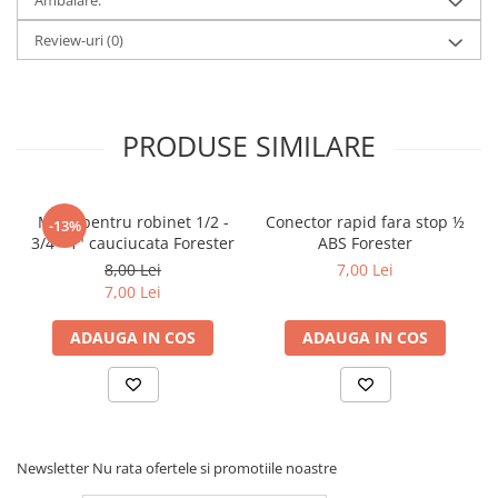
Review-uri
(0)
PRODUSE SIMILARE
Mufa pentru robinet 1/2 -
Conector rapid fara stop ½
-13%
3/4 - 1" cauciucata Forester
ABS Forester
8,00 Lei
7,00 Lei
7,00 Lei
ADAUGA IN COS
ADAUGA IN COS
Newsletter
Nu rata ofertele si promotiile noastre