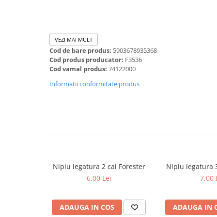
Dalti, spit-uri SDS+ si SDS MAX
Carote, freze si accesorii pentru
slefuire
VEZI MAI MULT
Accesorii pentru prelucrare
Cod de bare produs:
5903678935368
ceramica
Cod produs producator:
F3536
Accesorii pentru frezare
Cod vamal produs:
74122000
Carote pentru ceramica
Informatii conformitate produs
Dischete pentru slefuire ceramica
Carote HSS
Carote si accesorii pentru zidarie
Freze pentru gaurire lemn si gips
carton
Discuri pentru taiere si slefuire
Niplu legatura 2 cai Forester
Niplu legatura 3
Discuri lamelare cu smirghel
6,00 Lei
7,00 
Discuri pentru ferastrau circular
Discuri pentru slefuire gleturi
ADAUGA IN COS
ADAUGA IN 
Discuri pentru taiere si polizare