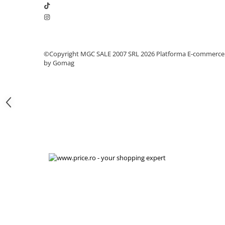
Coliere din plastic
Lampi pe gaz, fludor
Magneti pentru sudura in unghi
©Copyright MGC SALE 2007 SRL 2026
Platforma E-commerce
Ventuze
by Gomag
Gletiere, spacluri si mistrii
Alte gletiere
Gletiere din inox
Gletiere profesionale
Mistrii drepte si pentru colturi
Spacluri
Instrumente pentru scris si trasat
Creioane si creta
Markere cu vopsea
Markere permanente
Sfoara de trasat, oxizi