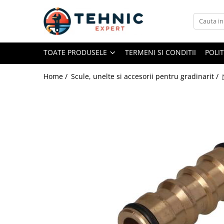
Toate Produsele
TOATE PRODUSELE
TERMENI SI CONDITII
POLI
Accesorii pentru scule electrice
Accesorii pentru sculele pe aer
Home /
Scule, unelte si accesorii pentru gradinarit /
Alte accesorii pentru scule
electrice
Biti, prelungitoare si accesorii
Mixere pentru material
Panze pentru pendular si ferastrau
sabie
Perii sarma
Benzi adezive, avertizare si
reparatii
Alte benzi
Benzi anti-alunecare