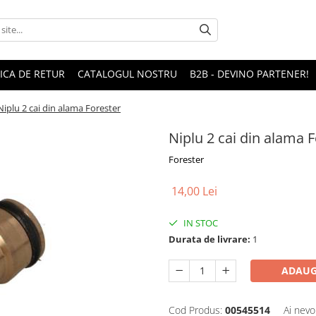
TICA DE RETUR
CATALOGUL NOSTRU
B2B - DEVINO PARTENER!
Niplu 2 cai din alama Forester
Niplu 2 cai din alama 
Forester
14,00 Lei
IN STOC
Durata de livrare:
1
ADAUG
Cod Produs:
00545514
Ai nevo