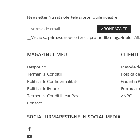
metal
Discuri smirghel cu velcro
Newsletter
Nu rata ofertele si promotiile noastre
Taiere umeda si uscata
Distantieri nivelare si fixare
Vreau sa primesc newsletter cu promotiile magazinului. Af
Distantieri cruce, tip T si penite
Distantieri pentru nivelare
MAGAZINUL MEU
CLIENTI
Echipamente pentru protectie
Despre noi
Metode de
Alte echipamente de protectie
Termeni si Conditii
Politica d
Articole curatenie
Politica de Confidentialitate
Garantia 
Politica de livrare
Formular 
Centuri scule si hamuri
Termeni si Conditii LeanPay
ANPC
Folie pentru protectie mobila
Contact
Manusi pentru protectie
SOCIAL
URMARESTE-NE IN SOCIAL MEDIA
Saci pentru menaj
Elemente pentru prindere si fixare
Chingi si cordeline