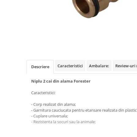
Benzi din aluminiu
Benzi dublu-adezive
Benzi duct tape
Benzi pentru avertizare
Benzi pentru zidarie
Burghie, dalti, spituri
Burghie pentru beton cu prindere
Caracteristici
Ambalare:
Review-uri
Descriere
cilindirica
Burghie pentru beton SDS+
Niplu 2 cai din alama Forester
Burghie pentru lemn
Caracteristici:
Burghie pentru metal cu cobalt
- Corp realizat din alama;
Burghie pentru metal in trepte -
- Garnitura cauciucata pentru etansare realizata din plastic
conice
- Cuplare universala;
Burghie pentru metal lungi
- Rezistenta la socuri sau la animale;
Burghie pentru sticla si ceramica