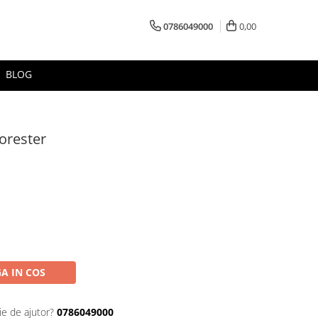
0786049000
0,00
BLOG
Forester
A IN COS
ie de ajutor?
0786049000