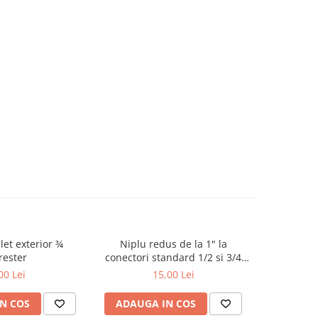
ilet exterior ¾
Niplu redus de la 1" la
Niplu d
rester
conectori standard 1/2 si 3/4
conect
Inter-S
00 Lei
15,00 Lei
N COS
ADAUGA IN COS
ADAUG