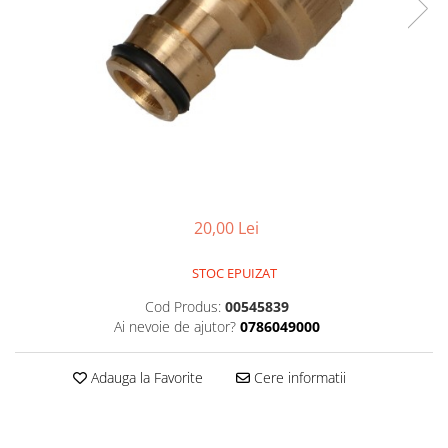
Foarfeci de mana
Galeti de lucru si accesorii
Imbusi si seturi de imbusi
Patenti, clesti si sfici
Pile de mana
Pistoale de spuma si silicon
Rangi
20,00 Lei
Razuri si razuitoare de mana
Surubelnite si seturi de
STOC EPUIZAT
surubelnite
Cod Produs:
00545839
Trafaleti speciali
Ai nevoie de ajutor?
0786049000
Truse de tubulare si chei
Tubulare 1/2 si accesorii
Adauga la Favorite
Cere informatii