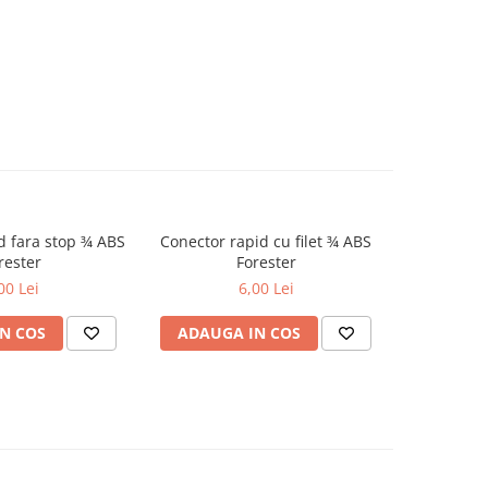
d fara stop ¾ ABS
Conector rapid cu filet ¾ ABS
rester
Forester
00 Lei
6,00 Lei
N COS
ADAUGA IN COS