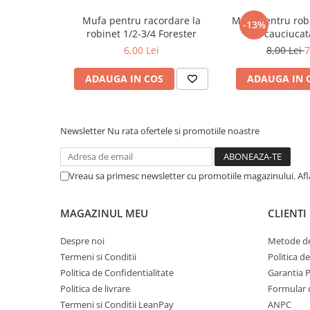
metal
Mufa pentru racordare la
Mufa pentru robin
-13%
robinet 1/2-3/4 Forester
1" cauciucat
Discuri smirghel cu velcro
6,00 Lei
8,00 Lei
7
Taiere umeda si uscata
Distantieri nivelare si fixare
ADAUGA IN COS
ADAUGA IN 
Distantieri cruce, tip T si penite
Distantieri pentru nivelare
Newsletter
Nu rata ofertele si promotiile noastre
Echipamente pentru protectie
Alte echipamente de protectie
Vreau sa primesc newsletter cu promotiile magazinului. Af
Articole curatenie
Centuri scule si hamuri
MAGAZINUL MEU
CLIENTI
Folie pentru protectie mobila
Despre noi
Metode de
Manusi pentru protectie
Termeni si Conditii
Politica d
Saci pentru menaj
Politica de Confidentialitate
Garantia 
Elemente pentru prindere si fixare
Politica de livrare
Formular 
Chingi si cordeline
Termeni si Conditii LeanPay
ANPC