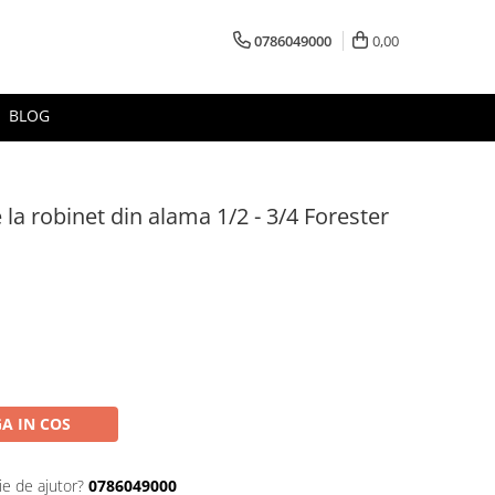
0786049000
0,00
BLOG
la robinet din alama 1/2 - 3/4 Forester
A IN COS
ie de ajutor?
0786049000