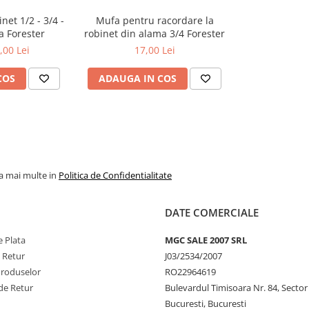
et 1/2 - 3/4 -
Mufa pentru racordare la
a Forester
robinet din alama 3/4 Forester
,00 Lei
17,00 Lei
COS
ADAUGA IN COS
la mai multe in
Politica de Confidentialitate
DATE COMERCIALE
 Plata
MGC SALE 2007 SRL
e Retur
J03/2534/2007
Produselor
RO22964619
de Retur
Bulevardul Timisoara Nr. 84, Sector
Bucuresti, Bucuresti