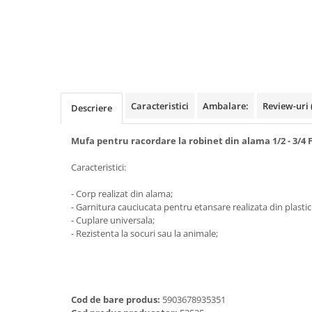
Benzi din aluminiu
Benzi dublu-adezive
Benzi duct tape
Benzi pentru avertizare
Benzi pentru zidarie
Caracteristici
Ambalare:
Review-uri
Descriere
Burghie, dalti, spituri
Burghie pentru beton cu prindere
Mufa pentru racordare la robinet din alama 1/2 - 3/4 
cilindirica
Caracteristici:
Burghie pentru beton SDS+
- Corp realizat din alama;
Burghie pentru lemn
- Garnitura cauciucata pentru etansare realizata din plastic
Burghie pentru metal cu cobalt
- Cuplare universala;
- Rezistenta la socuri sau la animale;
Burghie pentru metal in trepte -
conice
Burghie pentru metal lungi
Burghie pentru sticla si ceramica
Cod de bare produs:
5903678935351