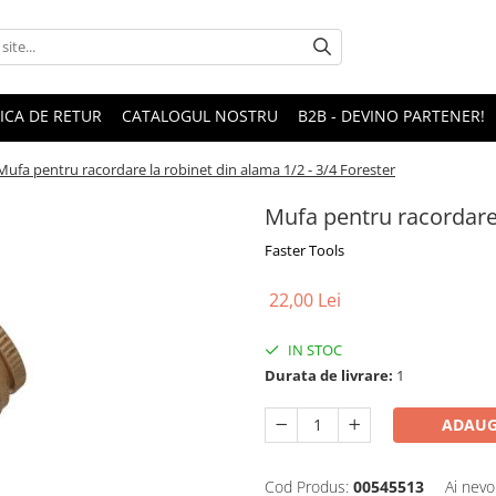
TICA DE RETUR
CATALOGUL NOSTRU
B2B - DEVINO PARTENER!
Mufa pentru racordare la robinet din alama 1/2 - 3/4 Forester
Mufa pentru racordare 
Faster Tools
22,00 Lei
IN STOC
Durata de livrare:
1
ADAUG
Cod Produs:
00545513
Ai nevo