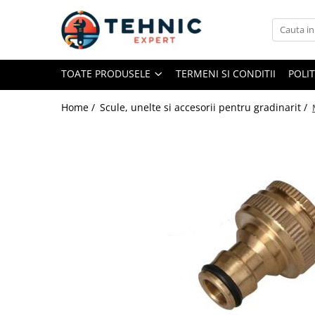
Toate Produsele
TOATE PRODUSELE
TERMENI SI CONDITII
POLI
Accesorii pentru scule electrice
Accesorii pentru sculele pe aer
Home /
Scule, unelte si accesorii pentru gradinarit /
Alte accesorii pentru scule
electrice
Biti, prelungitoare si accesorii
Mixere pentru material
Panze pentru pendular si ferastrau
sabie
Perii sarma
Benzi adezive, avertizare si
reparatii
Alte benzi
Benzi anti-alunecare