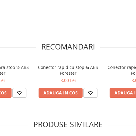
RECOMANDARI
ara stop ½ ABS
Conector rapid cu stop ¾ ABS
Conector rapi
ter
Forester
Fo
Lei
8,00 Lei
8,
COS
ADAUGA IN COS
ADAUGA I
PRODUSE SIMILARE