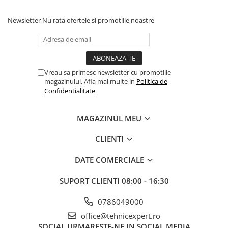
Coliere din plastic
Newsletter
Nu rata ofertele si promotiile noastre
Lampi pe gaz, fludor
Magneti pentru sudura in unghi
Ventuze
Vreau sa primesc newsletter cu promotiile
Gletiere, spacluri si mistrii
magazinului. Afla mai multe in
Politica de
Alte gletiere
Confidentialitate
Gletiere din inox
MAGAZINUL MEU
Gletiere profesionale
Mistrii drepte si pentru colturi
CLIENTI
Spacluri
DATE COMERCIALE
Instrumente pentru scris si trasat
Creioane si creta
SUPORT CLIENTI
08:00 - 16:30
Markere cu vopsea
0786049000
Markere permanente
office@tehnicexpert.ro
SOCIAL
URMARESTE-NE IN SOCIAL MEDIA
Sfoara de trasat, oxizi