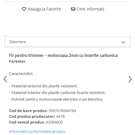
Dalti, spit-uri SDS+ si SDS MAX
Adauga la Favorite
Cere informatii
Carote, freze si accesorii pentru
slefuire
Accesorii pentru prelucrare
ceramica
Accesorii pentru frezare
Descriere
Carote pentru ceramica
Fir pentru trimmer – motocoasa 2mm cu insertie carbonica
Dischete pentru slefuire ceramica
Forester
Carote HSS
Carote si accesorii pentru zidarie
Caracteristici:
Freze pentru gaurire lemn si gips
- Material exteriol din plastic rezistent;
carton
- Material interior din plastic carbonic foarte rezistent;
Discuri pentru taiere si slefuire
- Potrivit pentru motocoasele electrice si pe benzina;
Discuri lamelare cu smirghel
Cod de bare produs:
5907078944784
Discuri pentru ferastrau circular
Cod produs producator:
4478
Cod vamal produs:
82084000
Discuri pentru slefuire gleturi
Informatii conformitate produs
Discuri pentru taiere si polizare