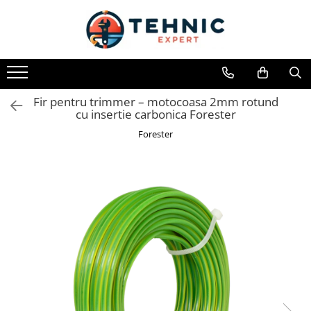
Toate Produsele
Accesorii pentru scule electrice
Accesorii pentru sculele pe aer
Fir pentru trimmer – motocoasa 2mm rotund
cu insertie carbonica Forester
Alte accesorii pentru scule
electrice
Forester
Biti, prelungitoare si accesorii
Mixere pentru material
Panze pentru pendular si ferastrau
sabie
Perii sarma
Benzi adezive, avertizare si
reparatii
Alte benzi
Benzi anti-alunecare