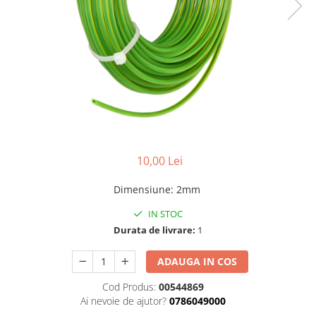
Benzi din aluminiu
Benzi dublu-adezive
Benzi duct tape
Benzi pentru avertizare
Benzi pentru zidarie
Burghie, dalti, spituri
Burghie pentru beton cu prindere
cilindirica
10,00 Lei
Burghie pentru beton SDS+
Dimensiune
:
2mm
Burghie pentru lemn
IN STOC
Burghie pentru metal cu cobalt
Durata de livrare:
1
Burghie pentru metal in trepte -
conice
ADAUGA IN COS
Burghie pentru metal lungi
Cod Produs:
00544869
Ai nevoie de ajutor?
0786049000
Burghie pentru sticla si ceramica