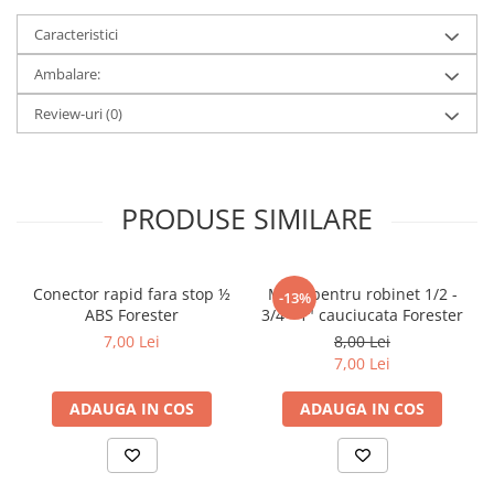
metal
Caracteristici
Discuri smirghel cu velcro
Ambalare:
Taiere umeda si uscata
Review-uri
(0)
Distantieri nivelare si fixare
Distantieri cruce, tip T si penite
Distantieri pentru nivelare
PRODUSE SIMILARE
Echipamente pentru protectie
Alte echipamente de protectie
Articole curatenie
Conector rapid fara stop ½
Mufa pentru robinet 1/2 -
-13%
ABS Forester
3/4 - 1" cauciucata Forester
Centuri scule si hamuri
7,00 Lei
8,00 Lei
Folie pentru protectie mobila
7,00 Lei
Manusi pentru protectie
ADAUGA IN COS
ADAUGA IN COS
Saci pentru menaj
Elemente pentru prindere si fixare
Chingi si cordeline