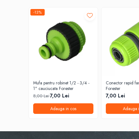
Discuri smirghel cu velcro
-13%
Taiere umeda si uscata
Distantieri nivelare si fixare
Distantieri cruce, tip T si penite
Distantieri pentru nivelare
Echipamente pentru protectie
Alte echipamente de protectie
Articole curatenie
Centuri scule si hamuri
Mufa pentru robinet 1/2 - 3/4 -
Conector rapid fa
Folie pentru protectie mobila
1" cauciucata Forester
Forester
7,00 Lei
7,00 Lei
8,00 Lei
Manusi pentru protectie
Saci pentru menaj
Adauga in cos
Adauga i
Elemente pentru prindere si fixare
Chingi si cordeline
Coliere din plastic