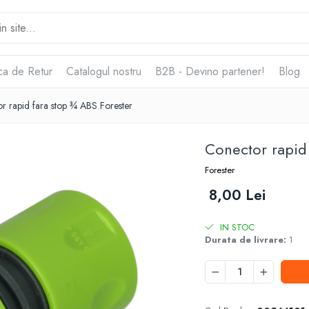
ica de Retur
Catalogul nostru
B2B - Devino partener!
Blog
r rapid fara stop ¾ ABS Forester
Conector rapid
Forester
8,00 Lei
IN STOC
Durata de livrare:
1