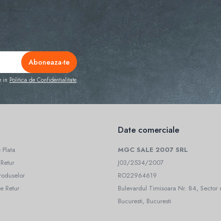
e in
Politica de Confidentialitate
Date comerciale
 Plata
MGC SALE 2007 SRL
 Retur
J03/2534/2007
roduselor
RO22964619
e Retur
Bulevardul Timisoara Nr. 84, Sector 
Bucuresti, Bucuresti