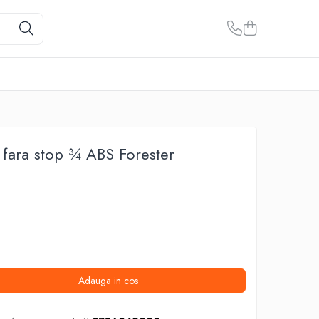
 fara stop ¾ ABS Forester
Adauga in cos