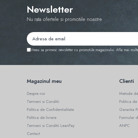
Lampi pe gaz, fludor
Newsletter
Magneti pentru sudura in unghi
Nu rata ofertele si promotiile noastre
Ventuze
Gletiere, spacluri si mistrii
Alte gletiere
Gletiere din inox
Vreau sa primesc newsletter cu promotiile magazinului. Afla mai mult
Gletiere profesionale
Mistrii drepte si pentru colturi
Spacluri
Magazinul meu
Clienti
Instrumente pentru scris si trasat
Despre noi
Metode de
Creioane si creta
Termeni si Conditii
Politica de
Markere cu vopsea
Politica de Confidentialitate
Garantia P
Markere permanente
Politica de livrare
Formular d
Sfoara de trasat, oxizi
Termeni si Conditii LeanPay
ANPC
Contact
Lacate si antifurturi