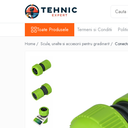
Toate Produsele
Toate Produsele
Termeni si Conditii
Polit
Accesorii pentru scule electrice
Accesorii pentru sculele pe aer
Home /
Scule, unelte si accesorii pentru gradinarit /
Conecto
Alte accesorii pentru scule
electrice
Biti, prelungitoare si accesorii
Mixere pentru material
Panze pentru pendular si ferastrau
sabie
Perii sarma
Benzi adezive, avertizare si reparatii
Alte benzi
Benzi anti-alunecare