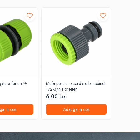
-6%
gatura furtun ½
Mufa pentru racordare la robinet
Fir pentru
1/2-3/4 Forester
3mm rotund
6,00 Lei
16,00 Lei
ga in cos
Adauga in cos
A