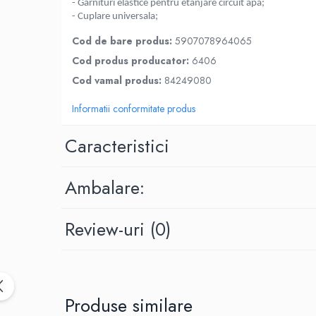
- Garnituri elastice pentru etanjare circuit apa;
Carote, freze si accesorii pentru slefuire
- Cuplare universala;
Accesorii pentru prelucrare
Cod de bare produs:
5907078964065
ceramica
Cod produs producator:
6406
Accesorii pentru frezare
Cod vamal produs:
84249080
Carote pentru ceramica
Dischete pentru slefuire ceramica
Informatii conformitate produs
Carote HSS
Caracteristici
Carote si accesorii pentru zidarie
Freze pentru gaurire lemn si gips
Ambalare:
carton
Discuri pentru taiere si slefuire
Discuri lamelare cu smirghel
Review-uri
(0)
Discuri pentru ferastrau circular
Discuri pentru slefuire gleturi
Discuri pentru taiere si polizare
Produse similare
metal