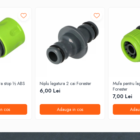
ra stop ½ ABS
Niplu legatura 2 cai Forester
Mufa pentru la
Forester
6,00 Lei
7,00 Lei
n cos
Adauga in cos
Adau