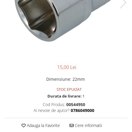
Foarfeci de mana
Galeti de lucru si accesorii
Imbusi si seturi de imbusi
Patenti, clesti si sfici
Pile de mana
Pistoale de spuma si silicon
Rangi
15,00 Lei
Razuri si razuitoare de mana
Surubelnite si seturi de
Dimensiune
:
22mm
surubelnite
STOC EPUIZAT
Trafaleti speciali
Durata de livrare:
1
Truse de tubulare si chei
Cod Produs:
00544950
Tubulare 1/2 si accesorii
Ai nevoie de ajutor?
0786049000
Adauga la Favorite
Cere informatii