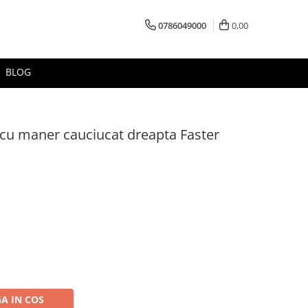
0786049000
0,00
BLOG
cu maner cauciucat dreapta Faster
A IN COS