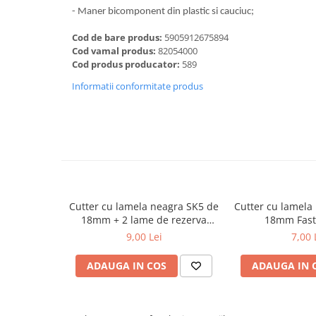
Dalti, spit-uri SDS+ si SDS MAX
- Maner bicomponent din plastic si cauciuc;
Carote, freze si accesorii pentru
Cod de bare produs:
5905912675894
slefuire
Cod vamal produs:
82054000
Accesorii pentru prelucrare
Cod produs producator:
589
ceramica
Informatii conformitate produs
Accesorii pentru frezare
Carote pentru ceramica
Dischete pentru slefuire ceramica
Carote HSS
Carote si accesorii pentru zidarie
Freze pentru gaurire lemn si gips
Cutter cu lamela neagra SK5 de
Cutter cu lamela
carton
18mm + 2 lame de rezerva
18mm Fast
Discuri pentru taiere si slefuire
Faster Tools
9,00 Lei
7,00 
Discuri lamelare cu smirghel
ADAUGA IN COS
ADAUGA IN 
Discuri pentru ferastrau circular
Discuri pentru slefuire gleturi
Discuri pentru taiere si polizare