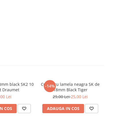
8mm black SK2 10
Cutter cu lamela neagra SK de
Burete 
-14%
-14%
t Draumet
18mm Black Tiger
trapezoid
,00 Lei
29,00 Lei
25,00 Lei
7,0
N COS
ADAUGA IN COS
ADAUG