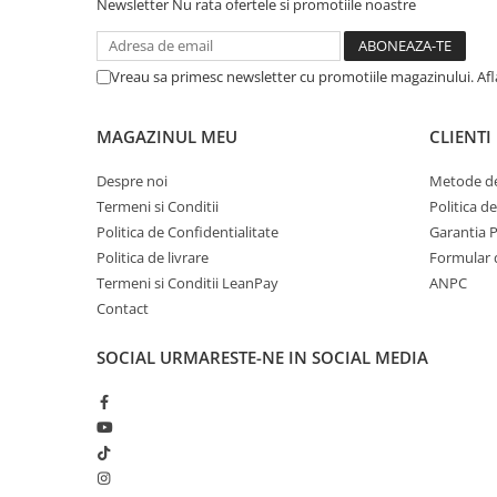
Newsletter
Nu rata ofertele si promotiile noastre
metal
Discuri smirghel cu velcro
Vreau sa primesc newsletter cu promotiile magazinului. Af
Taiere umeda si uscata
Distantieri nivelare si fixare
MAGAZINUL MEU
CLIENTI
Distantieri cruce, tip T si penite
Despre noi
Metode de
Distantieri pentru nivelare
Termeni si Conditii
Politica d
Echipamente pentru protectie
Politica de Confidentialitate
Garantia 
Alte echipamente de protectie
Politica de livrare
Formular 
Termeni si Conditii LeanPay
ANPC
Articole curatenie
Contact
Centuri scule si hamuri
Folie pentru protectie mobila
SOCIAL
URMARESTE-NE IN SOCIAL MEDIA
Manusi pentru protectie
Saci pentru menaj
Elemente pentru prindere si fixare
Chingi si cordeline