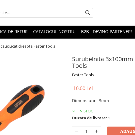
TICA DE RETUR
CATALOGUL NOSTRU
B2B - DEVINO PARTENER!
auciucat dreapta Faster Tools
Surubelnita 3x100mm 
Tools
Faster Tools
10,00 Lei
Dimensiune
:
3mm
IN STOC
Durata de livrare:
1
ADAUG