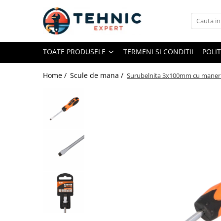
Toate Produsele
TOATE PRODUSELE
TERMENI SI CONDITII
POLI
Accesorii pentru scule electrice
Accesorii pentru sculele pe aer
Home /
Scule de mana /
Surubelnita 3x100mm cu maner c
Alte accesorii pentru scule
electrice
Biti, prelungitoare si accesorii
Mixere pentru material
Panze pentru pendular si ferastrau
sabie
Perii sarma
Benzi adezive, avertizare si
reparatii
Alte benzi
Benzi anti-alunecare