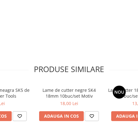
PRODUSE SIMILARE
 neagra SK5 de
Lame de cutter negre SK4
Lame cutter 1
NOU
er Tools
18mm 10buc/set Motiv
buc/se
Lei
18,00 Lei
13
COS
ADAUGA IN COS
ADAUGA I