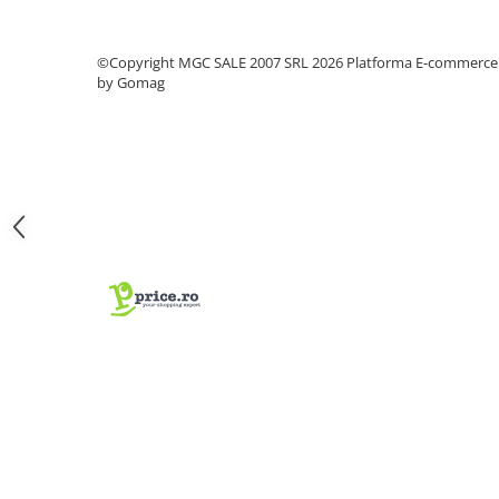
Coliere din plastic
Lampi pe gaz, fludor
©Copyright MGC SALE 2007 SRL 2026
Platforma E-commerce
by Gomag
Magneti pentru sudura in unghi
Ventuze
Gletiere, spacluri si mistrii
Alte gletiere
Gletiere din inox
Gletiere profesionale
Mistrii drepte si pentru colturi
Spacluri
Instrumente pentru scris si trasat
Creioane si creta
Markere cu vopsea
Markere permanente
Sfoara de trasat, oxizi