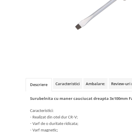
Benzi din aluminiu
Benzi dublu-adezive
Benzi duct tape
Benzi pentru avertizare
Benzi pentru zidarie
Burghie, dalti, spituri
Burghie pentru beton cu prindere
cilindirica
Burghie pentru beton SDS+
Burghie pentru lemn
Caracteristici
Ambalare:
Review-uri
Descriere
Burghie pentru metal cu cobalt
Surubelnita cu maner cauciucat dreapta 3x100mm Fa
Burghie pentru metal in trepte -
conice
Caracteristici:
Burghie pentru metal lungi
- Realizat din otel dur CR-V;
- Varf de o duritate ridicata;
Burghie pentru sticla si ceramica
- Varf magnetic;