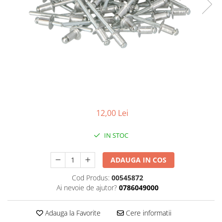
Foarfeci de mana
Galeti de lucru si accesorii
Imbusi si seturi de imbusi
Patenti, clesti si sfici
Pile de mana
Pistoale de spuma si silicon
Rangi
12,00 Lei
Razuri si razuitoare de mana
Surubelnite si seturi de
IN STOC
surubelnite
Trafaleti speciali
ADAUGA IN COS
Truse de tubulare si chei
Cod Produs:
00545872
Tubulare 1/2 si accesorii
Ai nevoie de ajutor?
0786049000
Adauga la Favorite
Cere informatii