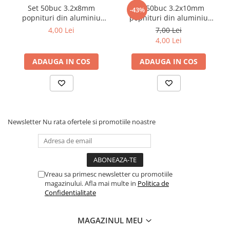
Set 50buc 3.2x8mm
Set 50buc 3.2x10mm
-43%
popnituri din aluminiu
popnituri din aluminiu
Faster Tools
Faster Tools
4,00 Lei
7,00 Lei
4,00 Lei
ADAUGA IN COS
ADAUGA IN COS
Newsletter
Nu rata ofertele si promotiile noastre
Vreau sa primesc newsletter cu promotiile
magazinului. Afla mai multe in
Politica de
Confidentialitate
MAGAZINUL MEU