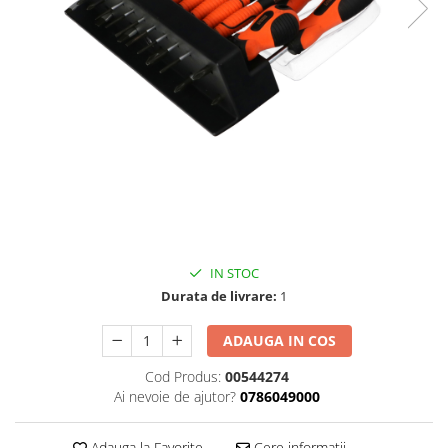
Benzi din aluminiu
Benzi dublu-adezive
Benzi duct tape
Benzi pentru avertizare
Benzi pentru zidarie
Burghie, dalti, spituri
Burghie pentru beton cu prindere
cilindirica
Burghie pentru beton SDS+
IN STOC
Burghie pentru lemn
Durata de livrare:
1
Burghie pentru metal cu cobalt
ADAUGA IN COS
Burghie pentru metal in trepte -
conice
Cod Produs:
00544274
Burghie pentru metal lungi
Ai nevoie de ajutor?
0786049000
Burghie pentru sticla si ceramica
Adauga la Favorite
Cere informatii