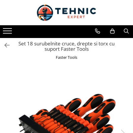
Toate Produsele
Accesorii pentru scule electrice
Accesorii pentru sculele pe aer
Set 18 surubelnite cruce, drepte si torx cu
suport Faster Tools
Alte accesorii pentru scule
electrice
Faster Tools
Biti, prelungitoare si accesorii
Mixere pentru material
Panze pentru pendular si ferastrau
sabie
Perii sarma
Benzi adezive, avertizare si
reparatii
Alte benzi
Benzi anti-alunecare