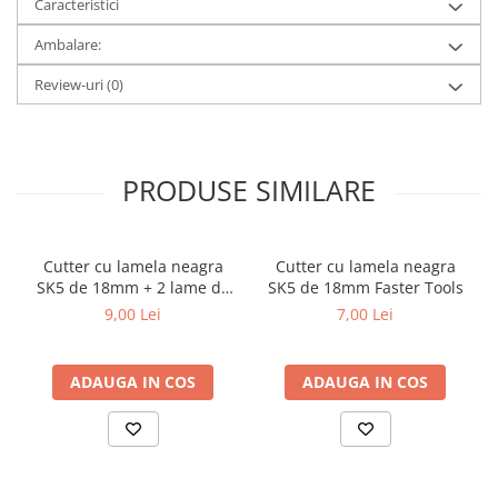
Caracteristici
metal
Ambalare:
Discuri smirghel cu velcro
Review-uri
(0)
Taiere umeda si uscata
Distantieri nivelare si fixare
Distantieri cruce, tip T si penite
PRODUSE SIMILARE
Distantieri pentru nivelare
Echipamente pentru protectie
Alte echipamente de protectie
Cutter cu lamela neagra
Cutter cu lamela neagra
Articole curatenie
SK5 de 18mm + 2 lame de
SK5 de 18mm Faster Tools
rezerva Faster Tools
9,00 Lei
7,00 Lei
Centuri scule si hamuri
Folie pentru protectie mobila
ADAUGA IN COS
ADAUGA IN COS
Manusi pentru protectie
Saci pentru menaj
Elemente pentru prindere si fixare
Chingi si cordeline