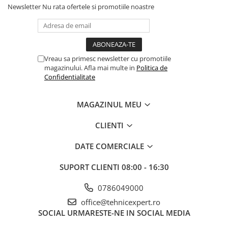
Newsletter
Nu rata ofertele si promotiile noastre
Coliere din plastic
Lampi pe gaz, fludor
Magneti pentru sudura in unghi
Ventuze
Vreau sa primesc newsletter cu promotiile
magazinului. Afla mai multe in
Politica de
Gletiere, spacluri si mistrii
Confidentialitate
Alte gletiere
Gletiere din inox
MAGAZINUL MEU
Gletiere profesionale
CLIENTI
Mistrii drepte si pentru colturi
DATE COMERCIALE
Spacluri
Instrumente pentru scris si trasat
SUPORT CLIENTI
08:00 - 16:30
Creioane si creta
0786049000
Markere cu vopsea
office@tehnicexpert.ro
Markere permanente
SOCIAL
URMARESTE-NE IN SOCIAL MEDIA
Sfoara de trasat, oxizi