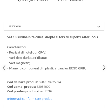
Dalti, spit-uri SDS+ si SDS MAX
Carote, freze si accesorii pentru
slefuire
Accesorii pentru prelucrare
ceramica
Descriere
Accesorii pentru frezare
Set 18 surubelnite cruce, drepte si torx cu suport Faster Tools
Carote pentru ceramica
Dischete pentru slefuire ceramica
Caracteristici:
Carote HSS
- Realizat din otel dur CR-V;
- Varf de o duritate ridicata;
Carote si accesorii pentru zidarie
- Varf magnetic;
Freze pentru gaurire lemn si gips
- Maner bicomponent din plastic si cauciuc ERGO GRIP;
carton
Discuri pentru taiere si slefuire
Cod de bare produs:
5907078925394
Discuri lamelare cu smirghel
Cod vamal produs:
82054000
Cod produs producator:
2539
Discuri pentru ferastrau circular
Informatii conformitate produs
Discuri pentru slefuire gleturi
Discuri pentru taiere si polizare