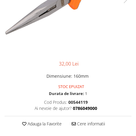
Foarfeci de mana
Galeti de lucru si accesorii
Imbusi si seturi de imbusi
Patenti, clesti si sfici
Pile de mana
Pistoale de spuma si silicon
Rangi
32,00 Lei
Razuri si razuitoare de mana
Dimensiune
:
160mm
Surubelnite si seturi de
surubelnite
STOC EPUIZAT
Durata de livrare:
1
Trafaleti speciali
Cod Produs:
00544119
Truse de tubulare si chei
Ai nevoie de ajutor?
0786049000
Tubulare 1/2 si accesorii
Adauga la Favorite
Cere informatii