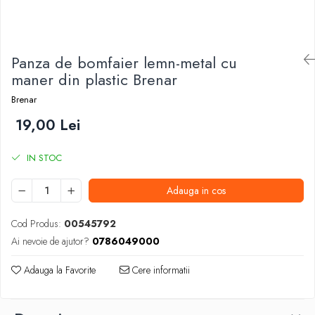
Foarfeci de mana
Galeti de lucru si accesorii
Imbusi si seturi de imbusi
Panza de bomfaier lemn-metal cu
Patenti, clesti si sfici
maner din plastic Brenar
Pile de mana
Brenar
Pistoale de spuma si silicon
19,00 Lei
Rangi
IN STOC
Razuri si razuitoare de mana
Surubelnite si seturi de surubelnite
Adauga in cos
Trafaleti speciali
Cod Produs:
00545792
Truse de tubulare si chei
Ai nevoie de ajutor?
0786049000
Tubulare 1/2 si accesorii
Adauga la Favorite
Cere informatii