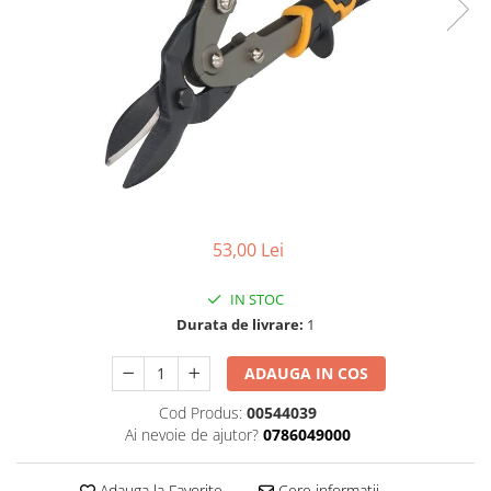
Foarfeci de mana
Galeti de lucru si accesorii
Imbusi si seturi de imbusi
Patenti, clesti si sfici
Pile de mana
Pistoale de spuma si silicon
Rangi
53,00 Lei
Razuri si razuitoare de mana
Surubelnite si seturi de
IN STOC
surubelnite
Durata de livrare:
1
Trafaleti speciali
ADAUGA IN COS
Truse de tubulare si chei
Tubulare 1/2 si accesorii
Cod Produs:
00544039
Ai nevoie de ajutor?
0786049000
Adauga la Favorite
Cere informatii