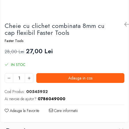
Foarfeci de mana
Galeti de lucru si accesorii
Imbusi si seturi de imbusi
Cheie cu clichet combinata 8mm cu
Patenti, clesti si sfici
cap flexibil Faster Tools
Pile de mana
Faster Tools
Pistoale de spuma si silicon
27,00 Lei
28,00 Lei
Rangi
IN STOC
Razuri si razuitoare de mana
Surubelnite si seturi de surubelnite
Adauga in cos
Trafaleti speciali
Cod Produs:
00545952
Truse de tubulare si chei
Ai nevoie de ajutor?
0786049000
Tubulare 1/2 si accesorii
Adauga la Favorite
Cere informatii