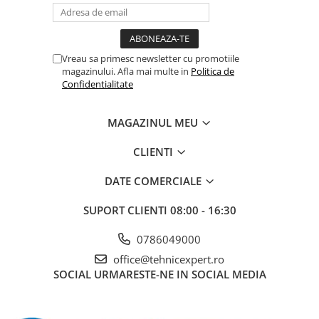
Coliere din plastic
Lampi pe gaz, fludor
Vreau sa primesc newsletter cu promotiile
Magneti pentru sudura in unghi
magazinului. Afla mai multe in
Politica de
Ventuze
Confidentialitate
Gletiere, spacluri si mistrii
MAGAZINUL MEU
Alte gletiere
Gletiere din inox
CLIENTI
Gletiere profesionale
DATE COMERCIALE
Mistrii drepte si pentru colturi
SUPORT CLIENTI
08:00 - 16:30
Spacluri
Instrumente pentru scris si trasat
0786049000
Creioane si creta
office@tehnicexpert.ro
Markere cu vopsea
SOCIAL
URMARESTE-NE IN SOCIAL MEDIA
Markere permanente
Sfoara de trasat, oxizi