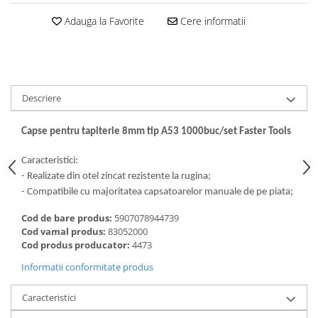
Dalti, spit-uri SDS+ si SDS MAX
Adauga la Favorite
Cere informatii
Carote, freze si accesorii pentru
slefuire
Accesorii pentru prelucrare
ceramica
Accesorii pentru frezare
Descriere
Carote pentru ceramica
Capse pentru tapiterie 8mm tip A53 1000buc/set Faster Tools
Dischete pentru slefuire ceramica
Carote HSS
Caracteristici:
Carote si accesorii pentru zidarie
- Realizate din otel zincat rezistente la rugina;
- Compatibile cu majoritatea capsatoarelor manuale de pe piata;
Freze pentru gaurire lemn si gips
carton
Cod de bare produs:
5907078944739
Cod vamal produs:
83052000
Discuri pentru taiere si slefuire
Cod produs producator:
4473
Discuri lamelare cu smirghel
Informatii conformitate produs
Discuri pentru ferastrau circular
Discuri pentru slefuire gleturi
Caracteristici
Discuri pentru taiere si polizare