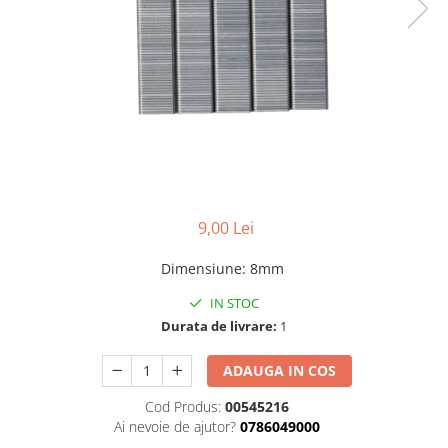
Benzi din aluminiu
Benzi dublu-adezive
Benzi duct tape
Benzi pentru avertizare
Benzi pentru zidarie
Burghie, dalti, spituri
Burghie pentru beton cu prindere
cilindirica
9,00 Lei
Burghie pentru beton SDS+
Dimensiune
:
8mm
Burghie pentru lemn
IN STOC
Burghie pentru metal cu cobalt
Durata de livrare:
1
Burghie pentru metal in trepte -
conice
ADAUGA IN COS
Burghie pentru metal lungi
Cod Produs:
00545216
Ai nevoie de ajutor?
0786049000
Burghie pentru sticla si ceramica