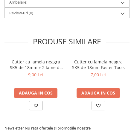
Ambalare:
metal
Review-uri
(0)
Discuri smirghel cu velcro
Taiere umeda si uscata
Distantieri nivelare si fixare
PRODUSE SIMILARE
Distantieri cruce, tip T si penite
Distantieri pentru nivelare
Echipamente pentru protectie
Cutter cu lamela neagra
Cutter cu lamela neagra
SK5 de 18mm + 2 lame de
SK5 de 18mm Faster Tools
Alte echipamente de protectie
rezerva Faster Tools
9,00 Lei
7,00 Lei
Articole curatenie
Centuri scule si hamuri
ADAUGA IN COS
ADAUGA IN COS
Folie pentru protectie mobila
Manusi pentru protectie
Saci pentru menaj
Elemente pentru prindere si fixare
Newsletter
Nu rata ofertele si promotiile noastre
Chingi si cordeline