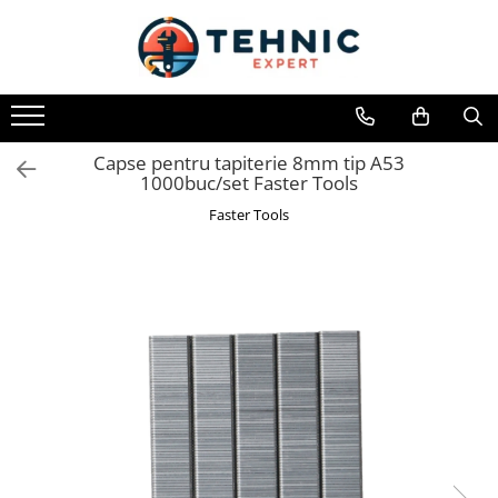
Toate Produsele
Accesorii pentru scule electrice
Accesorii pentru sculele pe aer
Capse pentru tapiterie 8mm tip A53
1000buc/set Faster Tools
Alte accesorii pentru scule
electrice
Faster Tools
Biti, prelungitoare si accesorii
Mixere pentru material
Panze pentru pendular si ferastrau
sabie
Perii sarma
Benzi adezive, avertizare si
reparatii
Alte benzi
Benzi anti-alunecare