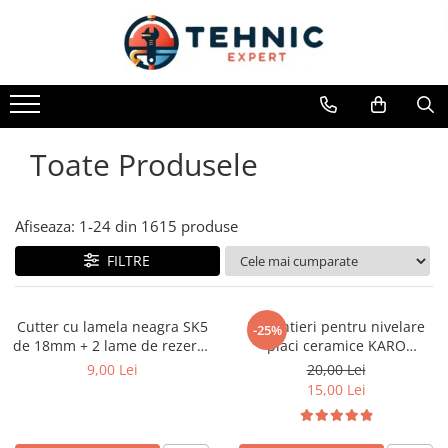
Toate Produsele
Accesorii pentru scule electrice
Accesorii pentru sculele pe aer
Toate Produsele
Alte accesorii pentru scule
electrice
Biti, prelungitoare si accesorii
Afiseaza:
1-
24
din
1615
produse
Mixere pentru material
FILTRE
Panze pentru pendular si ferastrau
sabie
Cutter cu lamela neagra SK5
Distantieri pentru nivelare
Perii sarma
-25%
de 18mm + 2 lame de rezerva
placi ceramice KARO
Benzi adezive, avertizare si
Faster Tools
100buc/set – 1mm
9,00 Lei
20,00 Lei
reparatii
15,00 Lei
Alte benzi
Benzi anti-alunecare