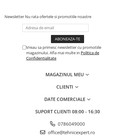
Ferastraie de mana
Newsletter
Nu rata ofertele si promotiile noastre
Foarfeci de mana
Galeti de lucru si accesorii
Imbusi si seturi de imbusi
Patenti, clesti si sfici
Vreau sa primesc newsletter cu promotiile
magazinului. Afla mai multe in
Politica de
Pile de mana
Confidentialitate
Pistoale de spuma si silicon
Rangi
MAGAZINUL MEU
Razuri si razuitoare de mana
CLIENTI
Surubelnite si seturi de
surubelnite
DATE COMERCIALE
Trafaleti speciali
SUPORT CLIENTI
08:00 - 16:30
Truse de tubulare si chei
0786049000
Tubulare 1/2 si accesorii
office@tehnicexpert.ro
Scule, unelte si accesorii pentru