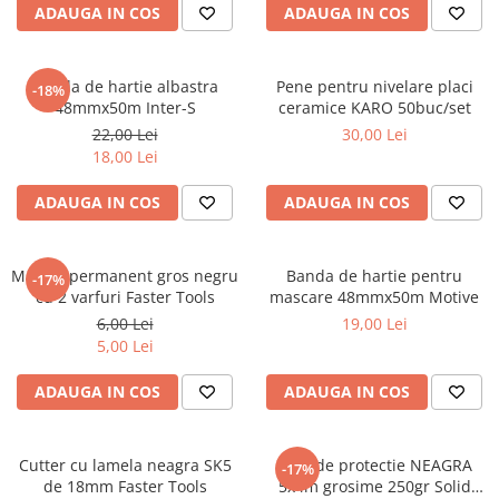
ADAUGA IN COS
ADAUGA IN COS
Benzi din aluminiu
Benzi dublu-adezive
Banda de hartie albastra
Pene pentru nivelare placi
-18%
Benzi duct tape
48mmx50m Inter-S
ceramice KARO 50buc/set
Benzi pentru avertizare
22,00 Lei
30,00 Lei
18,00 Lei
Benzi pentru zidarie
Burghie, dalti, spituri
ADAUGA IN COS
ADAUGA IN COS
Burghie pentru beton cu prindere
cilindirica
Marker permanent gros negru
Banda de hartie pentru
-17%
Burghie pentru beton SDS+
cu 2 varfuri Faster Tools
mascare 48mmx50m Motive
Burghie pentru lemn
6,00 Lei
19,00 Lei
5,00 Lei
Burghie pentru metal cu cobalt
Burghie pentru metal in trepte -
ADAUGA IN COS
ADAUGA IN COS
conice
Burghie pentru metal lungi
Cutter cu lamela neagra SK5
Folie de protectie NEAGRA
-17%
Burghie pentru sticla si ceramica
de 18mm Faster Tools
5x4m grosime 250gr Solid