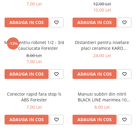
Tools
Dalti, spit-uri SDS+ si SDS MAX
7,00 Lei
12,00 Lei
10,00 Lei
Carote, freze si accesorii pentru
slefuire
ADAUGA IN COS
ADAUGA IN COS
Accesorii pentru prelucrare
ceramica
Accesorii pentru frezare
Mufa pentru robinet 1/2 - 3/4
Distantieri pentru nivelare
-13%
- 1" cauciucata Forester
placi ceramice KARO
Carote pentru ceramica
100buc/set – 2mm
8,00 Lei
24,00 Lei
Dischete pentru slefuire ceramica
7,00 Lei
Carote HSS
ADAUGA IN COS
ADAUGA IN COS
Carote si accesorii pentru zidarie
Freze pentru gaurire lemn si gips
carton
Conector rapid fara stop ½
Manusi subtiri din nitril
ABS Forester
BLACK LINE marimea 10
Discuri pentru taiere si slefuire
Protect2U
7,00 Lei
8,00 Lei
Discuri lamelare cu smirghel
Discuri pentru ferastrau circular
ADAUGA IN COS
ADAUGA IN COS
Discuri pentru slefuire gleturi
Discuri pentru taiere si polizare