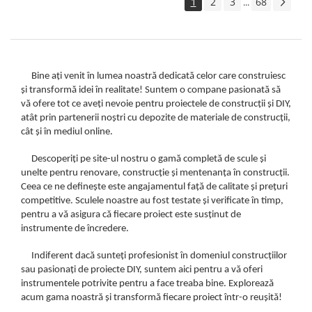
1
2
3
68
...
Lacate si antifurturi
Antifurturi
Lacate
Bine ați venit în lumea noastră dedicată celor care construiesc
Scule de mana
și transformă idei în realitate! Suntem o compane pasionată să
Alte scule de mana
vă ofere tot ce aveți nevoie pentru proiectele de construcții și DIY,
atât prin partenerii noștri cu depozite de materiale de construcții,
Capsatoare si capse pentru
cât și în mediul online.
tapiterie
Chei combinate
Descoperiți pe site-ul nostru o gamă completă de scule și
unelte pentru renovare, construcție și mentenanța în construcții.
Chei combinate cu clichet
Ceea ce ne definește este angajamentul față de calitate și prețuri
Ciocane cauciucate
competitive. Sculele noastre au fost testate și verificate în timp,
pentru a vă asigura că fiecare proiect este susținut de
Ciocane cu maner din lemn
instrumente de încredere.
Ciocane dulgherie
Indiferent dacă sunteți profesionist în domeniul construcțiilor
Clesti papagali si suedezi
sau pasionați de proiecte DIY, suntem aici pentru a vă oferi
instrumentele potrivite pentru a face treaba bine. Explorează
Clesti popnituri
acum gama noastră și transformă fiecare proiect într-o reușită!
Cuttere si lame pentru cutter