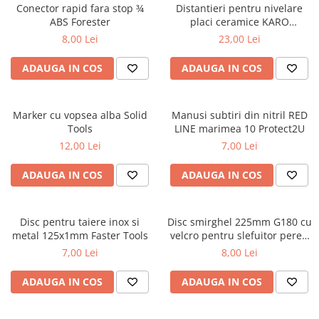
Conector rapid fara stop ¾
Distantieri pentru nivelare
metal
ABS Forester
placi ceramice KARO
100buc/set – 1.5mm
Discuri smirghel cu velcro
8,00 Lei
23,00 Lei
Taiere umeda si uscata
ADAUGA IN COS
ADAUGA IN COS
Distantieri nivelare si fixare
Distantieri cruce, tip T si penite
Marker cu vopsea alba Solid
Manusi subtiri din nitril RED
Distantieri pentru nivelare
Tools
LINE marimea 10 Protect2U
Echipamente pentru protectie
12,00 Lei
7,00 Lei
Alte echipamente de protectie
ADAUGA IN COS
ADAUGA IN COS
Articole curatenie
Centuri scule si hamuri
Disc pentru taiere inox si
Disc smirghel 225mm G180 cu
Folie pentru protectie mobila
metal 125x1mm Faster Tools
velcro pentru slefuitor pereti
Faster Tools
Manusi pentru protectie
7,00 Lei
8,00 Lei
Saci pentru menaj
ADAUGA IN COS
ADAUGA IN COS
Elemente pentru prindere si fixare
Chingi si cordeline