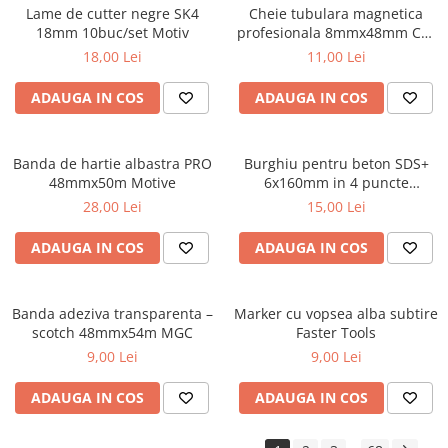
Lame de cutter negre SK4
Cheie tubulara magnetica
Coliere din plastic
18mm 10buc/set Motiv
profesionala 8mmx48mm CR-
V Draumet
Lampi pe gaz, fludor
18,00 Lei
11,00 Lei
Magneti pentru sudura in unghi
ADAUGA IN COS
ADAUGA IN COS
Ventuze
Gletiere, spacluri si mistrii
Banda de hartie albastra PRO
Burghiu pentru beton SDS+
Alte gletiere
48mmx50m Motive
6x160mm in 4 puncte
PROFESIONAL Draumet
Gletiere din inox
28,00 Lei
15,00 Lei
Gletiere profesionale
ADAUGA IN COS
ADAUGA IN COS
Mistrii drepte si pentru colturi
Spacluri
Banda adeziva transparenta –
Marker cu vopsea alba subtire
Instrumente pentru scris si trasat
scotch 48mmx54m MGC
Faster Tools
Creioane si creta
9,00 Lei
9,00 Lei
Markere cu vopsea
ADAUGA IN COS
ADAUGA IN COS
Markere permanente
Sfoara de trasat, oxizi