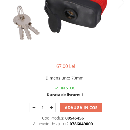
Foarfeci de mana
Galeti de lucru si accesorii
Imbusi si seturi de imbusi
Patenti, clesti si sfici
Pile de mana
Pistoale de spuma si silicon
Rangi
67,00 Lei
Razuri si razuitoare de mana
Surubelnite si seturi de
Dimensiune
:
70mm
surubelnite
IN STOC
Trafaleti speciali
Durata de livrare:
1
Truse de tubulare si chei
ADAUGA IN COS
Tubulare 1/2 si accesorii
Cod Produs:
00545456
Ai nevoie de ajutor?
0786049000