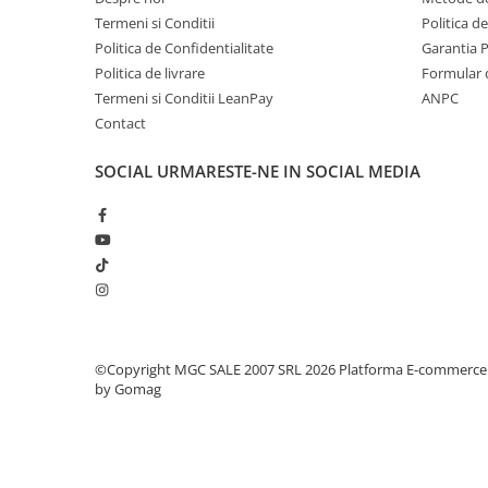
metal
Termeni si Conditii
Politica d
Politica de Confidentialitate
Garantia 
Discuri smirghel cu velcro
Politica de livrare
Formular 
Taiere umeda si uscata
Termeni si Conditii LeanPay
ANPC
Distantieri nivelare si fixare
Contact
Distantieri cruce, tip T si penite
SOCIAL
URMARESTE-NE IN SOCIAL MEDIA
Distantieri pentru nivelare
Echipamente pentru protectie
Alte echipamente de protectie
Articole curatenie
Centuri scule si hamuri
Folie pentru protectie mobila
©Copyright MGC SALE 2007 SRL 2026
Platforma E-commerce
Manusi pentru protectie
by Gomag
Saci pentru menaj
Elemente pentru prindere si fixare
Chingi si cordeline