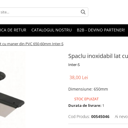
TICA DE RETUR
CATALOGUL NOSTRU
B2B - DEVINO PARTENER!
lat cu maner din PVC 650-60mm Inter-S
Spaclu inoxidabil lat 
Inter-S
38,00 Lei
Dimensiune
:
650mm
STOC EPUIZAT
Durata de livrare:
1
Cod Produs:
00545046
Ai nevo