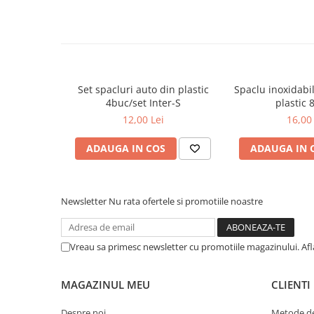
Dalti, spit-uri SDS+ si SDS MAX
Carote, freze si accesorii pentru
slefuire
Accesorii pentru prelucrare
ceramica
Set spacluri auto din plastic
Spaclu inoxidabi
Accesorii pentru frezare
4buc/set Inter-S
plastic
Carote pentru ceramica
12,00 Lei
16,00 
Dischete pentru slefuire ceramica
ADAUGA IN COS
ADAUGA IN 
Carote HSS
Carote si accesorii pentru zidarie
Freze pentru gaurire lemn si gips
Newsletter
Nu rata ofertele si promotiile noastre
carton
Discuri pentru taiere si slefuire
Vreau sa primesc newsletter cu promotiile magazinului. Af
Discuri lamelare cu smirghel
Discuri pentru ferastrau circular
MAGAZINUL MEU
CLIENTI
Discuri pentru slefuire gleturi
Despre noi
Metode de
Discuri pentru taiere si polizare