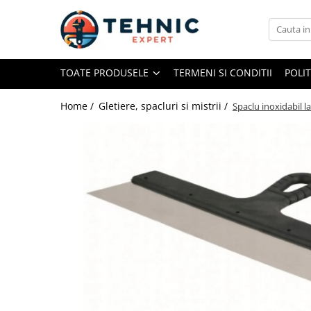
Toate Produsele
TOATE PRODUSELE
TERMENI SI CONDITII
POLI
Accesorii pentru scule electrice
Accesorii pentru sculele pe aer
Home /
Gletiere, spacluri si mistrii /
Spaclu inoxidabil 
Alte accesorii pentru scule
electrice
Biti, prelungitoare si accesorii
Mixere pentru material
Panze pentru pendular si ferastrau
sabie
Perii sarma
Benzi adezive, avertizare si
reparatii
Alte benzi
Benzi anti-alunecare