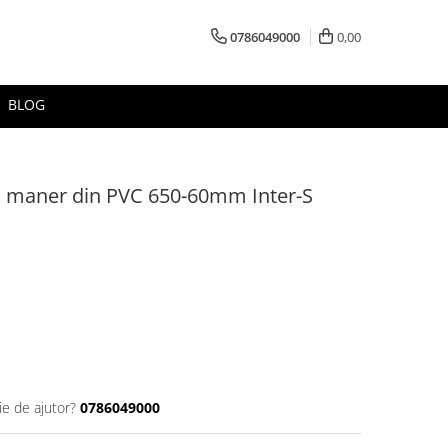
0786049000
0,00
BLOG
cu maner din PVC 650-60mm Inter-S
ie de ajutor?
0786049000