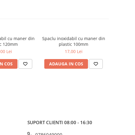
abil cu maner din
Spaclu inoxidabil cu maner din
Spaclu ino
ic 120mm
plastic 100mm
pl
,00 Lei
17,00 Lei
N COS
ADAUGA IN COS
ADAUG
SUPORT CLIENTI
08:00 - 16:30
0786049000