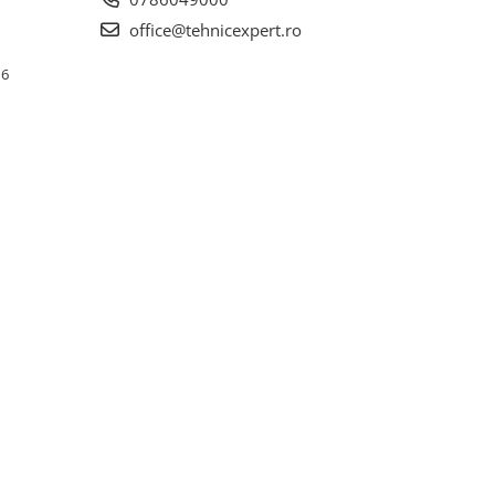
office@tehnicexpert.ro
 6