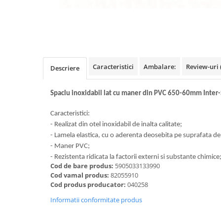
Benzi din aluminiu
Benzi dublu-adezive
Benzi duct tape
Benzi pentru avertizare
Caracteristici
Ambalare:
Review-uri
Descriere
Benzi pentru zidarie
Burghie, dalti, spituri
Spaclu inoxidabil lat cu maner din PVC 650-60mm Inter-
Burghie pentru beton cu prindere
cilindirica
Caracteristici:
Burghie pentru beton SDS+
- Realizat din otel inoxidabil de inalta calitate;
- Lamela elastica, cu o aderenta deosebita pe suprafata de
Burghie pentru lemn
- Maner PVC;
Burghie pentru metal cu cobalt
- Rezistenta ridicata la factorii externi si substante chimice
Cod de bare produs:
5905033133990
Burghie pentru metal in trepte -
Cod vamal produs:
82055910
conice
Cod produs producator:
040258
Burghie pentru metal lungi
Informatii conformitate produs
Burghie pentru sticla si ceramica