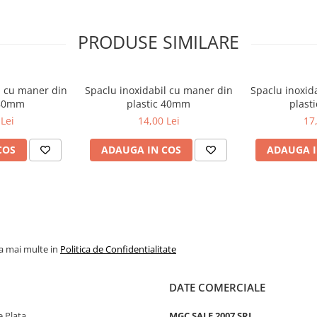
PRODUSE SIMILARE
l cu maner din
Spaclu inoxidabil cu maner din
Spaclu inoxid
 80mm
plastic 40mm
plast
Lei
14,00 Lei
17
COS
ADAUGA IN COS
ADAUGA I
la mai multe in
Politica de Confidentialitate
DATE COMERCIALE
 Plata
MGC SALE 2007 SRL