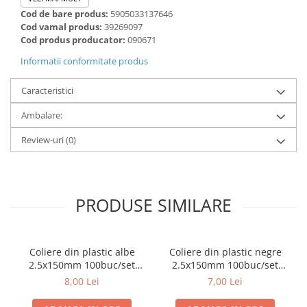
Cod de bare produs:
5905033137646
- Fabricate in Polonia;
Cod vamal produs:
39269097
Cod produs producator:
090671
Informatii conformitate produs
Caracteristici
Ambalare:
Review-uri
(0)
PRODUSE SIMILARE
Coliere din plastic albe
Coliere din plastic negre
2.5x150mm 100buc/set
2.5x150mm 100buc/set
Inter-S
Inter-S
8,00 Lei
7,00 Lei