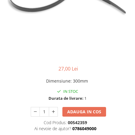
Foarfeci de mana
Galeti de lucru si accesorii
Imbusi si seturi de imbusi
Patenti, clesti si sfici
Pile de mana
Pistoale de spuma si silicon
Rangi
27,00 Lei
Razuri si razuitoare de mana
Surubelnite si seturi de
Dimensiune
:
300mm
surubelnite
IN STOC
Trafaleti speciali
Durata de livrare:
1
Truse de tubulare si chei
ADAUGA IN COS
Tubulare 1/2 si accesorii
Cod Produs:
00542359
Ai nevoie de ajutor?
0786049000