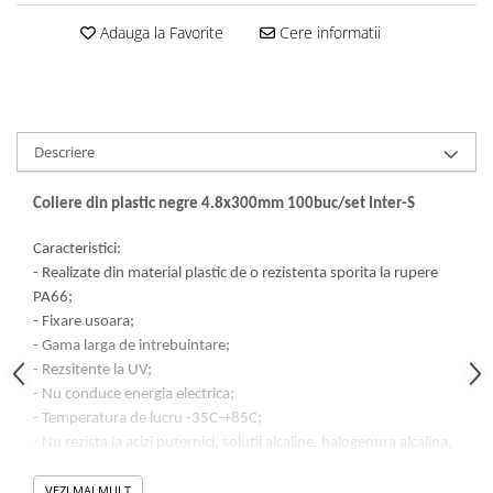
Adauga la Favorite
Cere informatii
Descriere
Coliere din plastic negre 4.8x300mm 100buc/set Inter-S
Caracteristici:
- Realizate din material plastic de o rezistenta sporita la rupere
PA66;
- Fixare usoara;
- Gama larga de intrebuintare;
- Rezsitente la UV;
- Nu conduce energia electrica;
- Temperatura de lucru -35C-+85C;
- Nu rezista la acizi puternici, solutii alcaline, halogenura alcalina,
hidrocarburi, esteri si cetone;
VEZI MAI MULT
- Rezistenta la foc: V2-UL 94;