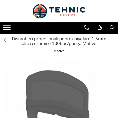
Toate Produsele
Accesorii pentru scule electrice
Accesorii pentru sculele pe aer
Distantieri profesionali pentru nivelare 1.5mm
placi ceramice 100buc/punga Motive
Alte accesorii pentru scule
electrice
Motive
Biti, prelungitoare si accesorii
Mixere pentru material
Panze pentru pendular si ferastrau
sabie
Perii sarma
Benzi adezive, avertizare si
reparatii
Alte benzi
Benzi anti-alunecare