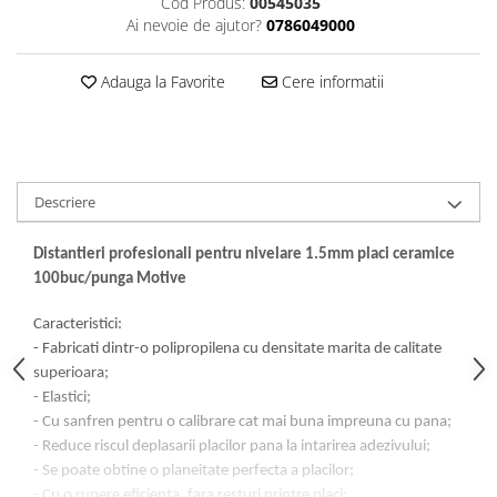
Cod Produs:
00545035
Dalti, spit-uri SDS+ si SDS MAX
Ai nevoie de ajutor?
0786049000
Carote, freze si accesorii pentru
slefuire
Adauga la Favorite
Cere informatii
Accesorii pentru prelucrare
ceramica
Accesorii pentru frezare
Carote pentru ceramica
Descriere
Dischete pentru slefuire ceramica
Carote HSS
Distantieri profesionali pentru nivelare 1.5mm placi ceramice
Carote si accesorii pentru zidarie
100buc/punga Motive
Freze pentru gaurire lemn si gips
Caracteristici:
carton
- Fabricati dintr-o polipropilena cu densitate marita de calitate
Discuri pentru taiere si slefuire
superioara;
Discuri lamelare cu smirghel
- Elastici;
- Cu sanfren pentru o calibrare cat mai buna impreuna cu pana;
Discuri pentru ferastrau circular
- Reduce riscul deplasarii placilor pana la intarirea adezivului;
Discuri pentru slefuire gleturi
- Se poate obtine o planeitate perfecta a placilor;
Discuri pentru taiere si polizare
- Cu o rupere eficienta, fara resturi printre placi;