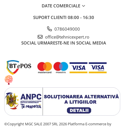
DATE COMERCIALE
Lacate si antifurturi
Antifurturi
SUPORT CLIENTI
08:00 - 16:30
Lacate
0786049000
Scule de mana
office@tehnicexpert.ro
Alte scule de mana
SOCIAL
URMARESTE-NE IN SOCIAL MEDIA
Capsatoare si capse pentru
tapiterie
Chei combinate
Chei combinate cu clichet
Ciocane cauciucate
Ciocane cu maner din lemn
Ciocane dulgherie
Clesti papagali si suedezi
Clesti popnituri
©Copyright MGC SALE 2007 SRL 2026
Platforma E-commerce by
Cuttere si lame pentru cutter