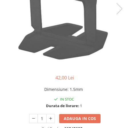
Benzi din aluminiu
Benzi dublu-adezive
Benzi duct tape
Benzi pentru avertizare
Benzi pentru zidarie
Burghie, dalti, spituri
Burghie pentru beton cu prindere
cilindirica
Burghie pentru beton SDS+
42,00 Lei
Burghie pentru lemn
Dimensiune
:
1.5mm
Burghie pentru metal cu cobalt
Burghie pentru metal in trepte -
IN STOC
conice
Durata de livrare:
1
Burghie pentru metal lungi
ADAUGA IN COS
Burghie pentru sticla si ceramica