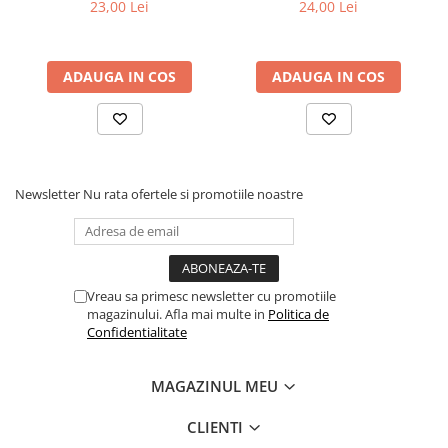
100buc/set – 1.5mm
100buc/set – 2mm
23,00 Lei
24,00 Lei
Coliere din plastic
Lampi pe gaz, fludor
ADAUGA IN COS
ADAUGA IN COS
Magneti pentru sudura in unghi
Ventuze
Gletiere, spacluri si mistrii
Alte gletiere
Newsletter
Nu rata ofertele si promotiile noastre
Gletiere din inox
Gletiere profesionale
Mistrii drepte si pentru colturi
Spacluri
Vreau sa primesc newsletter cu promotiile
magazinului. Afla mai multe in
Politica de
Instrumente pentru scris si trasat
Confidentialitate
Creioane si creta
Markere cu vopsea
MAGAZINUL MEU
Markere permanente
CLIENTI
Sfoara de trasat, oxizi